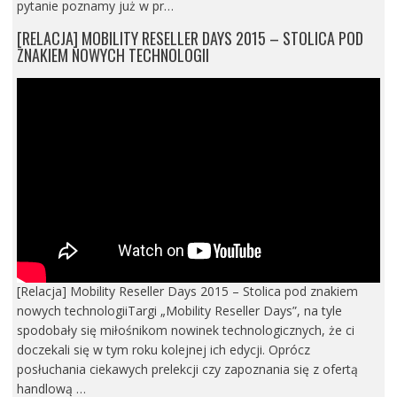
pytanie poznamy już w pr…
[RELACJA] MOBILITY RESELLER DAYS 2015 – STOLICA POD
ZNAKIEM NOWYCH TECHNOLOGII
[Relacja] Mobility Reseller Days 2015 – Stolica pod znakiem
nowych technologiiTargi „Mobility Reseller Days”, na tyle
spodobały się miłośnikom nowinek technologicznych, że ci
doczekali się w tym roku kolejnej ich edycji. Oprócz
posłuchania ciekawych prelekcji czy zapoznania się z ofertą
handlową …