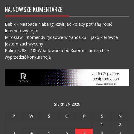
NAJNOWSZE KOMENTARZE
Bebik
-
Naapada Nabang, czyli jak Polacy potrafią robić
Internetowy fejm
Mirosław
-
Komendy głosowe w Yanosiku – jako kierowca
jestem zachwycony
Policjusz88
-
100W ładowarka od Xiaomi – firma chce
wyprzedzić konkurencję
SIERPIEŃ 2026
P
W
Ś
C
P
S
N
1
2
3
4
5
6
7
8
9