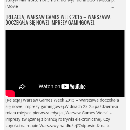
iMovie========================================…
[RELACJA] WARSAW GAMES WEEK 2015 – WARSZAWA
DOCZEKAŁA SIĘ NOWEJ IMPREZY GAMINGOWEJ.
[Relacja] Warsaw Games Week 2015 – Warszawa doczekała
się nowej imprezy gamingowej.W dniach 23-25 października
miała miejsce pierwsza edycja „Warsaw Games Week” –
imprezy związanej z branżą rozrywki elektronicznej. Czy
zagości na mapie Warszawy na dłużej?Odpowiedź na te