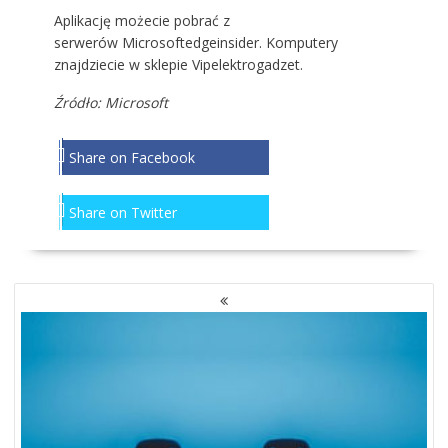
Aplikację możecie pobrać z
serwerów
Microsoftedgeinsider
.
Komputery
znajdziecie w sklepie Vipelektrogadzet.
Źródło:
Microsoft
Share on Facebook
Share on Twitter
NAWIGACJA
PO
WPISACH