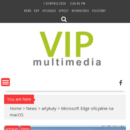
Skip
7 SIERPNIA 2026
2:34:47 PM
to
NEWS
GRY
APLIKACJE
SPRZĘT
WYDARZENIA
FELIETONY
content
You are here
Home
>
News
>
artykuły
>
Microsoft Edge oficjalnie na
macOS
artykuły
News