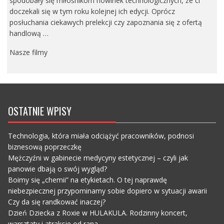
spodobały się miłośnikom nowinek technologicznych, że ci
doczekali się w tym roku kolejnej ich edycji. Oprócz
posłuchania ciekawych prelekcji czy zapoznania się z ofertą
handlową …
Nasze filmy
OSTATNIE WPISY
Technologia, która miała odciążyć pracowników, podnosi
biznesową poprzeczkę
Mężczyźni w gabinecie medycyny estetycznej – czyli jak
panowie dbają o swój wygląd?
Boimy się „chemii” na etykietach. O tej naprawdę
niebezpiecznej przypominamy sobie dopiero w sytuacji awarii
Czy da się randkować inaczej?
Dzień Dziecka z Roxie w HULAKULA. Rodzinny koncert,
warsztaty i atrakcje od rana