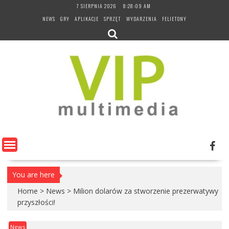
Skip
7 SIERPNIA 2026
8:28:10 AM
to
NEWS
GRY
APLIKACJE
SPRZĘT
WYDARZENIA
FELIETONY
content
You are here
Home
>
News
>
Milion dolarów za stworzenie prezerwatywy
przyszłości!
News