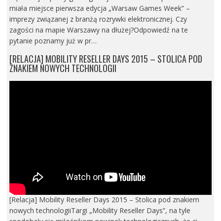
miała miejsce pierwsza edycja „Warsaw Games Week” –
imprezy związanej z branżą rozrywki elektronicznej. Czy
zagości na mapie Warszawy na dłużej?Odpowiedź na te
pytanie poznamy już w pr…
[RELACJA] MOBILITY RESELLER DAYS 2015 – STOLICA POD
ZNAKIEM NOWYCH TECHNOLOGII
[Relacja] Mobility Reseller Days 2015 – Stolica pod znakiem
nowych technologiiTargi „Mobility Reseller Days”, na tyle