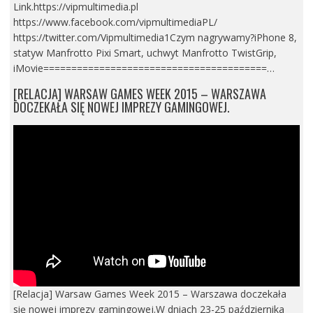
Link.https://vipmultimedia.pl
https://www.facebook.com/vipmultimediaPL/
https://twitter.com/Vipmultimedia1Czym nagrywamy?iPhone 8,
statyw Manfrotto Pixi Smart, uchwyt Manfrotto TwistGrip,
iMovie========================================…
[RELACJA] WARSAW GAMES WEEK 2015 – WARSZAWA
DOCZEKAŁA SIĘ NOWEJ IMPREZY GAMINGOWEJ.
[Relacja] Warsaw Games Week 2015 – Warszawa doczekała
się nowej imprezy gamingowej.W dniach 23-25 października