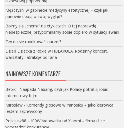
biznesową poprzeczkę
Mężczyźni w gabinecie medycyny estetycznej – czyli jak
panowie dbają o swój wygląd?
Boimy się „chemii” na etykietach. O tej naprawdę
niebezpiecznej przypominamy sobie dopiero w sytuacji awarii
Czy da się randkować inaczej?
Dzień Dziecka z Roxie w HULAKULA. Rodzinny koncert,
warsztaty i atrakcje od rana
NAJNOWSZE KOMENTARZE
Bebik
-
Naapada Nabang, czyli jak Polacy potrafią robić
Internetowy fejm
Mirosław
-
Komendy głosowe w Yanosiku – jako kierowca
jestem zachwycony
Policjusz88
-
100W ładowarka od Xiaomi – firma chce
wyprzedzić konkurencję