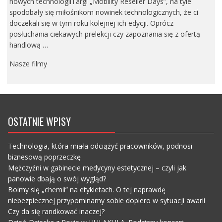
nowych technologiiTargi „Mobility Reseller Days”, na tyle
spodobały się miłośnikom nowinek technologicznych, że ci
doczekali się w tym roku kolejnej ich edycji. Oprócz
posłuchania ciekawych prelekcji czy zapoznania się z ofertą
handlową …
Nasze filmy
OSTATNIE WPISY
Technologia, która miała odciążyć pracowników, podnosi
biznesową poprzeczkę
Mężczyźni w gabinecie medycyny estetycznej – czyli jak
panowie dbają o swój wygląd?
Boimy się „chemii” na etykietach. O tej naprawdę
niebezpiecznej przypominamy sobie dopiero w sytuacji awarii
Czy da się randkować inaczej?