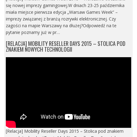
się nowej imprezy gamingowej.W dniach 23-25 października
miała miejsce pierwsza edycja „Warsaw Games Week” –
imprezy związanej z branżą rozrywki elektronicznej. Czy
zagości na mapie Warszawy na dłużej?Odpowiedź na te
pytanie poznamy już w pr…
[RELACJA] MOBILITY RESELLER DAYS 2015 – STOLICA POD
ZNAKIEM NOWYCH TECHNOLOGII
[Relacja] Mobility Reseller Days 2015 – Stolica pod znakiem