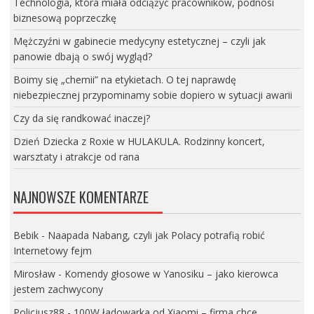
Technologia, która miała odciążyć pracowników, podnosi
biznesową poprzeczkę
Mężczyźni w gabinecie medycyny estetycznej – czyli jak
panowie dbają o swój wygląd?
Boimy się „chemii” na etykietach. O tej naprawdę
niebezpiecznej przypominamy sobie dopiero w sytuacji awarii
Czy da się randkować inaczej?
Dzień Dziecka z Roxie w HULAKULA. Rodzinny koncert,
warsztaty i atrakcje od rana
NAJNOWSZE KOMENTARZE
Bebik
-
Naapada Nabang, czyli jak Polacy potrafią robić
Internetowy fejm
Mirosław
-
Komendy głosowe w Yanosiku – jako kierowca
jestem zachwycony
Policjusz88
-
100W ładowarka od Xiaomi – firma chce