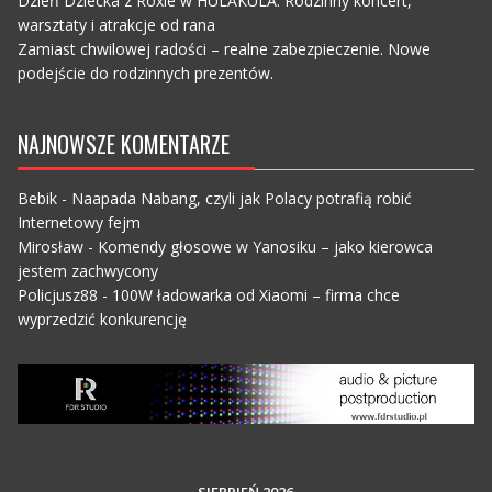
Dzień Dziecka z Roxie w HULAKULA. Rodzinny koncert,
warsztaty i atrakcje od rana
Zamiast chwilowej radości – realne zabezpieczenie. Nowe
podejście do rodzinnych prezentów.
NAJNOWSZE KOMENTARZE
Bebik
-
Naapada Nabang, czyli jak Polacy potrafią robić
Internetowy fejm
Mirosław
-
Komendy głosowe w Yanosiku – jako kierowca
jestem zachwycony
Policjusz88
-
100W ładowarka od Xiaomi – firma chce
wyprzedzić konkurencję
SIERPIEŃ 2026