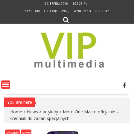
Skip
8 SIERPNIA 2026
1:28:27 PM
to
NEWS
GRY
APLIKACJE
SPRZĘT
WYDARZENIA
FELIETONY
content
You are here
Home
>
News
>
artykuły
>
Moto One Macro oficjalnie –
średniak do zadań specjalnych
artykuły
News