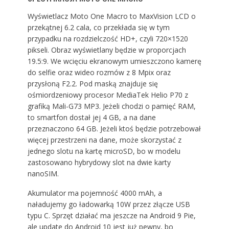
Wyświetlacz Moto One Macro to MaxVision LCD o
przekątnej 6.2 cala, co przekłada się w tym
przypadku na rozdzielczość HD+, czyli 720×1520
pikseli. Obraz wyświetlany będzie w proporcjach
19.5:9. We wcięciu ekranowym umieszczono kamerę
do selfie oraz wideo rozmów z 8 Mpix oraz
przysłoną F2.2. Pod maską znajduje się
ośmiordzeniowy procesor MediaTek Helio P70 z
grafiką Mali-G73 MP3. Jeżeli chodzi o pamięć RAM,
to smartfon dostał jej 4 GB, a na dane
przeznaczono 64 GB. Jeżeli ktoś będzie potrzebował
więcej przestrzeni na dane, może skorzystać z
jednego slotu na kartę microSD, bo w modelu
zastosowano hybrydowy slot na dwie karty
nanoSIM.
Akumulator ma pojemność 4000 mAh, a
naładujemy go ładowarką 10W przez złącze USB
typu C. Sprzęt działać ma jeszcze na Android 9 Pie,
ale update do Android 10 jest już pewny, bo