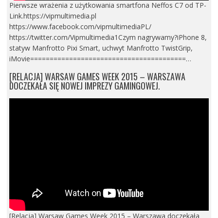
Pierwsze wrażenia z użytkowania smartfona Neffos C7 od TP-
Link.https://vipmultimedia.pl
https://www.facebook.com/vipmultimediaPL/
https://twitter.com/Vipmultimedia1Czym nagrywamy?iPhone 8,
statyw Manfrotto Pixi Smart, uchwyt Manfrotto TwistGrip,
iMovie========================================…
[RELACJA] WARSAW GAMES WEEK 2015 – WARSZAWA
DOCZEKAŁA SIĘ NOWEJ IMPREZY GAMINGOWEJ.
[Relacja] Warsaw Games Week 2015 – Warszawa doczekała