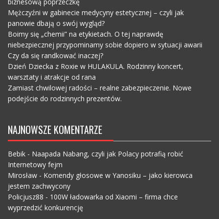
biznesową poprzeczkę
Mężczyźni w gabinecie medycyny estetycznej – czyli jak
panowie dbają o swój wygląd?
Boimy się „chemii” na etykietach. O tej naprawdę
niebezpiecznej przypominamy sobie dopiero w sytuacji awarii
Czy da się randkować inaczej?
Dzień Dziecka z Roxie w HULAKULA. Rodzinny koncert,
warsztaty i atrakcje od rana
Zamiast chwilowej radości – realne zabezpieczenie. Nowe
podejście do rodzinnych prezentów.
NAJNOWSZE KOMENTARZE
Bebik
-
Naapada Nabang, czyli jak Polacy potrafią robić
Internetowy fejm
Mirosław
-
Komendy głosowe w Yanosiku – jako kierowca
jestem zachwycony
Policjusz88
-
100W ładowarka od Xiaomi – firma chce
wyprzedzić konkurencję