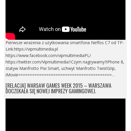
Pierwsze wrażenia z użytkowania smartfona Neffos C7 od TP-
Link.https://vipmultimedia.pl
https://www.facebook.com/vipmultimediaPL/
https://twitter.com/Vipmultimedia1Czym nagrywamy?iPhone 8,
statyw Manfrotto Pixi Smart, uchwyt Manfrotto TwistGrip,
iMovie========================================…
[RELACJA] WARSAW GAMES WEEK 2015 – WARSZAWA
DOCZEKAŁA SIĘ NOWEJ IMPREZY GAMINGOWEJ.