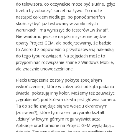
do telewizora, co oczywiście może być złudne, gdyż
trzeba by zobaczyć sprzęt na żywo. To może
nastąpić całkiem niedługo, bo ponoć smartfon
skończył być już testowany w zamkniętych
warunkach i ma wyruszyć do testerów „w świat”.
Nie wiadomo jeszcze na jakim systemie będzie
oparty Project GEM, ale podejrzewamy, że będzie
to Android z odpowiednio przystosowaną nakładką
do tego typu rozwiązań. Na zdjęciach może to
przypominać rozwiązanie znane z Windows Mobile,
ale znacznie unowocześnione.
Plecki urządzenia zostały pokryte specjalnym
wykończeniem, które w zależności od kąta padania
światła, pokazują inny kolor. Możemy też zauważyć
„zgrubienie”, pod którym ukryta jest główna kamera.
Ta do selfie znajduje się we wcięciu ekranowym
(zdziwieni?), które tym razem przybrało kształt
„dziury” w lewym górnym rogu wyświetlacza.
Aplikacje uruchomione na Project GEM wyglądają…
dziwnie. Zapewne dlatego, że przyzwyczailiśmy się