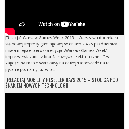
[Relacja] Warsaw Games Week 2015 – Warszawa doczekała
się nowej imprezy gamingowej.W dniach 23-25 października
miała miejsce pierwsza edycja „Warsaw Games Week” –
imprezy związanej z branżą rozrywki elektronicznej. Czy
zagości na mapie Warszawy na dłużej?Odpowiedź na te
pytanie poznamy już w pr…
[RELACJA] MOBILITY RESELLER DAYS 2015 – STOLICA POD
ZNAKIEM NOWYCH TECHNOLOGII