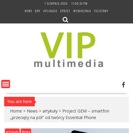
Skip
7 SIERPNIA 2026
11:50:34 PM
to
NEWS
GRY
APLIKACJE
SPRZĘT
WYDARZENIA
FELIETONY
content
You are here
Home
>
News
>
artykuły
>
Project GEM – smartfon
„przecięty na pół” od twórcy Essential Phone
artykuły
News