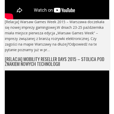
[Relacja] Warsaw Games Week 2015 – Warszawa doczekała
się nowej imprezy gamingowej.W dniach 23-25 października
miała miejsce pierwsza edycja „Warsaw Games Week” –
imprezy związanej z branżą rozrywki elektronicznej. Czy
zagości na mapie Warszawy na dłużej?Odpowiedź na te
pytanie poznamy już w pr…
[RELACJA] MOBILITY RESELLER DAYS 2015 – STOLICA POD
ZNAKIEM NOWYCH TECHNOLOGII