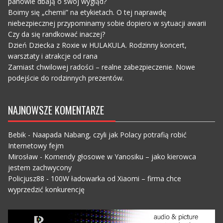
panowie dbają o swój wygląd?
Boimy się „chemii” na etykietach. O tej naprawdę
niebezpiecznej przypominamy sobie dopiero w sytuacji awarii
Czy da się randkować inaczej?
Dzień Dziecka z Roxie w HULAKULA. Rodzinny koncert,
warsztaty i atrakcje od rana
Zamiast chwilowej radości – realne zabezpieczenie. Nowe
podejście do rodzinnych prezentów.
NAJNOWSZE KOMENTARZE
Bebik
-
Naapada Nabang, czyli jak Polacy potrafią robić
Internetowy fejm
Mirosław
-
Komendy głosowe w Yanosiku – jako kierowca
jestem zachwycony
Policjusz88
-
100W ładowarka od Xiaomi – firma chce
wyprzedzić konkurencję