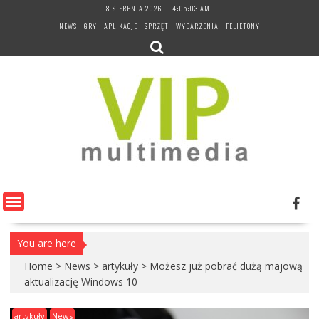
Skip
8 SIERPNIA 2026
4:05:04 AM
to
NEWS
GRY
APLIKACJE
SPRZĘT
WYDARZENIA
FELIETONY
content
You are here
Home
>
News
>
artykuły
>
Możesz już pobrać dużą majową
aktualizację Windows 10
artykuły
News