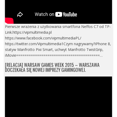
Pierwsze wrażenia z użytkowania smartfona Neffos C7 od TP-
Link.https://vipmultimedia.pl
https://www.facebook.com/vipmultimediaPL/
https://twitter.com/Vipmultimedia1Czym nagrywamy?iPhone 8,
statyw Manfrotto Pixi Smart, uchwyt Manfrotto TwistGrip,
iMovie========================================…
[RELACJA] WARSAW GAMES WEEK 2015 – WARSZAWA
DOCZEKAŁA SIĘ NOWEJ IMPREZY GAMINGOWEJ.