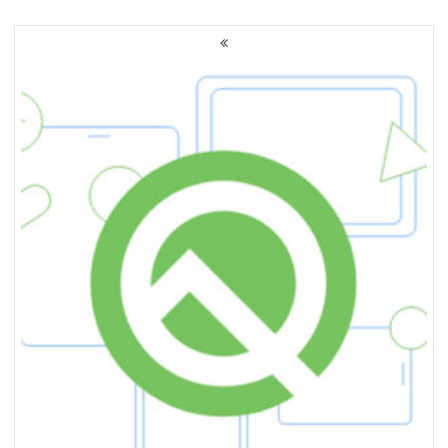
NAWIGACJA
PO
WPISACH