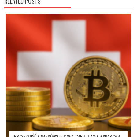
RELATED POSTS
PRZYSZŁOŚĆ FINANSÓW? W SZWAJCARII JUŻ SIĘ WYDARZYŁA