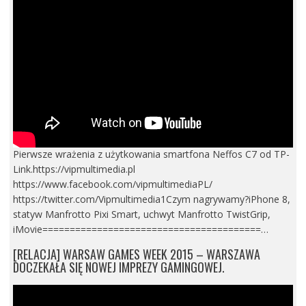
Pierwsze wrażenia z użytkowania smartfona Neffos C7 od TP-
Link.https://vipmultimedia.pl
https://www.facebook.com/vipmultimediaPL/
https://twitter.com/Vipmultimedia1Czym nagrywamy?iPhone 8,
statyw Manfrotto Pixi Smart, uchwyt Manfrotto TwistGrip,
iMovie========================================…
[RELACJA] WARSAW GAMES WEEK 2015 – WARSZAWA
DOCZEKAŁA SIĘ NOWEJ IMPREZY GAMINGOWEJ.