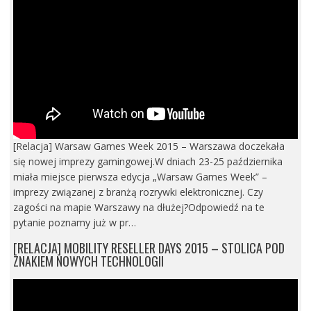
[Relacja] Warsaw Games Week 2015 – Warszawa doczekała
się nowej imprezy gamingowej.W dniach 23-25 października
miała miejsce pierwsza edycja „Warsaw Games Week” –
imprezy związanej z branżą rozrywki elektronicznej. Czy
zagości na mapie Warszawy na dłużej?Odpowiedź na te
pytanie poznamy już w pr…
[RELACJA] MOBILITY RESELLER DAYS 2015 – STOLICA POD
ZNAKIEM NOWYCH TECHNOLOGII