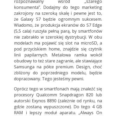
rozpoznawalny wśród „szarego
konsumenta”. Dodajmy do tego marketing
zakrojony na szeroką skalę i pewne jest to,
że Galaxy S7 będzie ogromnym sukcesem.
Wiadomo, że produkcja ekranów do S7 Edge
(5,5 cala) ruszyła pełną parą, by smartfonów
nie zabrakło w szerokiej dystrybucji. W obu
modelach ma pojawić się slot na microSD, a
pod przyciskiem home, znajdzie się czytnik
linii papilarnych. Metalowa ramka wokół
obudowy to też stare zagranie, ale stawiające
Samsunga na półce premium. Design, choć
zbliżony do poprzedniego modelu, będzie
dopracowany. Tego jesteśmy pewni.
Oprócz tego w smartfonach mają znaleźć się
procesory Qualcomm Snapdragon 820 lub
autorski Exynos 8890 (zależnie od rynku, na
gdzie zostaną wypuszczone). Do tego 4 GB
RAM i lepszy moduł aparatu. „Always On