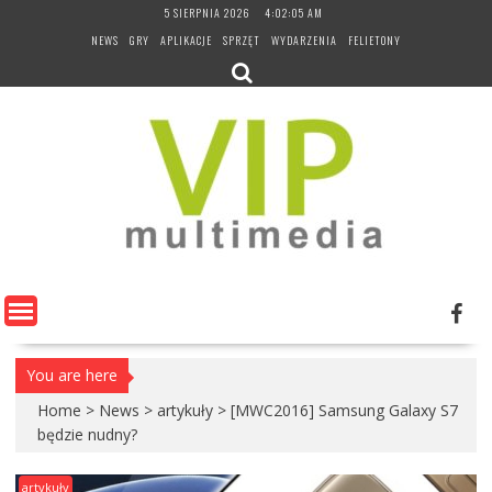
Skip
5 SIERPNIA 2026
4:02:06 AM
to
NEWS
GRY
APLIKACJE
SPRZĘT
WYDARZENIA
FELIETONY
content
You are here
Home
>
News
>
artykuły
>
[MWC2016] Samsung Galaxy S7
będzie nudny?
artykuły