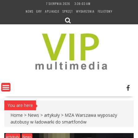
Skip
7 SIERPNIA 2026
3:39:04 AM
to
NEWS
GRY
APLIKACJE
SPRZĘT
WYDARZENIA
FELIETONY
content
You are here
Home
>
News
>
artykuły
>
MZA Warszawa wyposaży
autobusy w ładowarki do smartfonów
artykuły
News