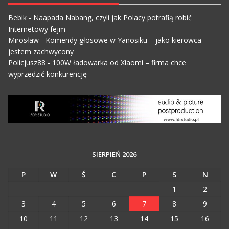
Bebik
-
Naapada Nabang, czyli jak Polacy potrafią robić
Internetowy fejm
Mirosław
-
Komendy głosowe w Yanosiku – jako kierowca
jestem zachwycony
Policjusz88
-
100W ładowarka od Xiaomi – firma chce
wyprzedzić konkurencję
SIERPIEŃ 2026
P
W
Ś
C
P
S
N
1
2
3
4
5
6
7
8
9
10
11
12
13
14
15
16