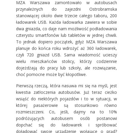
MZA Warszawa zamontowało w autobusach
przynależnych do zajezdni Ostrobramska
stanowiącej około dwie trzecie całego taboru, 200
ładowarek USB. Każda ładowarka zawiera w sobie
dwa gniazda, co daje nam możliwość podładowania
czterystu smartfonów lub tabletów w jednej chwili.
To jednak dopiero początek, gdyż MZA Warszawa
planuje do końca roku wdrożyć aż 360 ładowarek,
czyli 720 gniazd USB. Sama wiadomość ucieszy
wielu mieszkańców stolicy, którzy codziennie
dojeżdżają do pracy lub szkoły, ale rozwiązanie,
choć pomocne może być kłopotliwe.
Pierwszą rzeczą, która nasuwa mi się na myśl, jest
kwestia zatłoczenia autobusów. Już teraz cieżko
wsiąść do niektórych pojazdów i to w sytuacji, w
której pasażerowie są stosunkowo równo
rozmieszczeni. Co, jeśli, dajmy na to 10%
podróżujących autobusem osób postanowi
dopchać się do ładowarek i spróbować
doładować swoje urządzenie wołające o prąd?