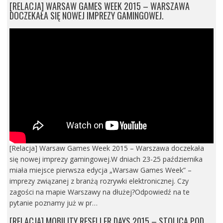
[RELACJA] WARSAW GAMES WEEK 2015 – WARSZAWA
DOCZEKAŁA SIĘ NOWEJ IMPREZY GAMINGOWEJ.
[Relacja] Warsaw Games Week 2015 – Warszawa doczekała
się nowej imprezy gamingowej.W dniach 23-25 października
miała miejsce pierwsza edycja „Warsaw Games Week” –
imprezy związanej z branżą rozrywki elektronicznej. Czy
zagości na mapie Warszawy na dłużej?Odpowiedź na te
pytanie poznamy już w pr…
[RELACJA] MOBILITY RESELLER DAYS 2015 – STOLICA POD