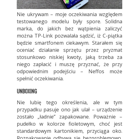
Nie ukrywam – moje oczekiwania względem
testowanego modelu były spore. Solidna
marka, do jakich bez wątpienia zaliczyć
można TP-Link pozwalała sądzić, iż C-piątka
będzie smartfonem ciekawym. Starałem się
oceniać działanie sprzętu przez pryzmat
stosunkowo niskiej kwoty, jaką trzeba za
niego zapłacić i muszę przyznać, że przy
odpowiednim podejściu – Neffos może
spełnić oczekiwania.
UNBOXING
Nie lubię tego określenia, ale w tym
przypadku pasuje ono jak ulał – urządzenie
zostało „ładnie” zapakowane. Poważnie –
pudełko w kolorze fioletowym, choć jest
standardowym kartonikiem, przyciąga oko.
Rozpakowanie odbywa się bezproblemowo,