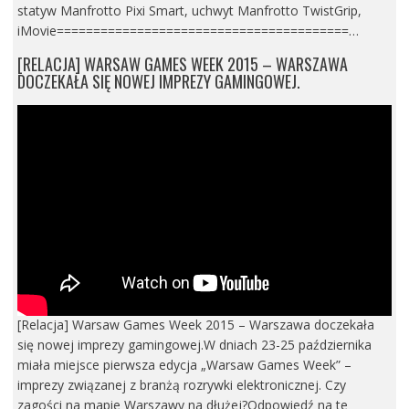
statyw Manfrotto Pixi Smart, uchwyt Manfrotto TwistGrip,
iMovie========================================…
[RELACJA] WARSAW GAMES WEEK 2015 – WARSZAWA
DOCZEKAŁA SIĘ NOWEJ IMPREZY GAMINGOWEJ.
[Relacja] Warsaw Games Week 2015 – Warszawa doczekała
się nowej imprezy gamingowej.W dniach 23-25 października
miała miejsce pierwsza edycja „Warsaw Games Week” –
imprezy związanej z branżą rozrywki elektronicznej. Czy
zagości na mapie Warszawy na dłużej?Odpowiedź na te