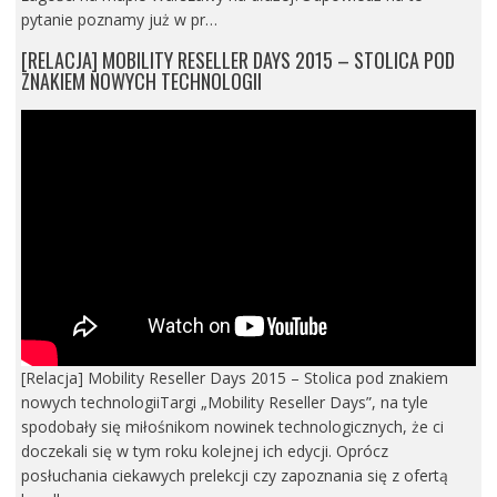
pytanie poznamy już w pr…
[RELACJA] MOBILITY RESELLER DAYS 2015 – STOLICA POD
ZNAKIEM NOWYCH TECHNOLOGII
[Relacja] Mobility Reseller Days 2015 – Stolica pod znakiem
nowych technologiiTargi „Mobility Reseller Days”, na tyle
spodobały się miłośnikom nowinek technologicznych, że ci
doczekali się w tym roku kolejnej ich edycji. Oprócz
posłuchania ciekawych prelekcji czy zapoznania się z ofertą