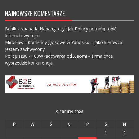
NAJNOWSZE KOMENTARZE
Bebik
-
Naapada Nabang, czyli jak Polacy potrafią robić
Internetowy fejm
Mirosław
-
Komendy głosowe w Yanosiku – jako kierowca
jestem zachwycony
Policjusz88
-
100W ładowarka od Xiaomi – firma chce
wyprzedzić konkurencję
SIERPIEŃ 2026
P
W
Ś
C
P
S
N
1
2