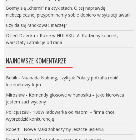
Boimy się „chemii” na etykietach. O tej naprawdę
niebezpiecznej przypominamy sobie dopiero w sytuacji awarii
Czy da się randkować inaczej?
Dzień Dziecka z Roxie w HULAKULA. Rodzinny koncert,
warsztaty i atrakcje od rana
NAJNOWSZE KOMENTARZE
Bebik
-
Naapada Nabang, czyli jak Polacy potrafią robić
Internetowy fejm
Mirosław
-
Komendy głosowe w Yanosiku – jako kierowca
jestem zachwycony
Policjusz88
-
100W ładowarka od Xiaomi – firma chce
wyprzedzić konkurencję
Robert
-
Nowe Maki zobaczymy jeszcze jesienią
Robert
-
Nowe Maki zobaczymy jeszcze jesienią