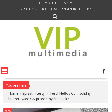
Skip
7 SIERPNIA 2026
7:17:25 PM
to
NEWS
GRY
APLIKACJE
SPRZĘT
WYDARZENIA
FELIETONY
content
You are here
Home
>
Sprzęt
>
testy
>
[Test] Neffos C5 – solidny
budżetowiec czy przeciętny średniak?
testy