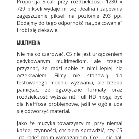
Proporcja 5-cali przy rozdzielczości 1280 x
720 pikseli wydaje mi się idealna i zapewnia
zagęszczenie pikseli na poziomie 293 ppi.
Dodajmy do tego odporność na „palcowanie”
i robi się ciekawie.
MULTIMEDIA
Nie ma co czarować, C5 nie jest urządzeniem
dedykowanym multimediom, ale trzeba
przyznać, że radzi sobie z nimi lepiej niż
oczekiwałem. Filmy nie stanowią dla
testowanego modelu wyzwania, ale trzeba
pamiętać, że egzotyczne formaty oraz
rozdzielczość wyższa niż Full HD mogą być
dla Nefffosa problemowe, jeśli w ogóle uda
się odtworzyć materiał.
Jako że muzyka towarzyszy mi przy niemal
każdej czynności, chciałem sprawdzić, czy C5
„da radę” moim wymaganiom. Cóż – nie dał.