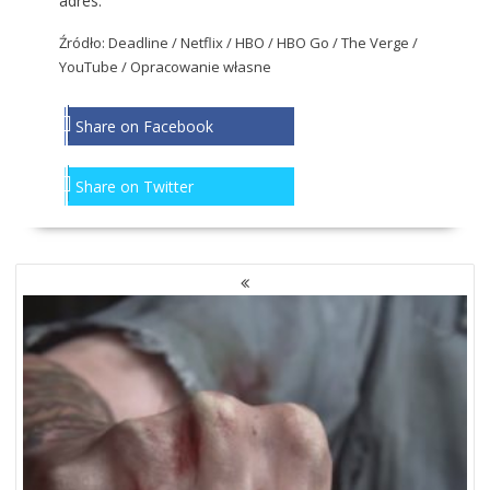
adres
.
Źródło: Deadline / Netflix / HBO / HBO Go / The Verge /
YouTube / Opracowanie własne
Share on Facebook
Share on Twitter
NAWIGACJA
PO
WPISACH