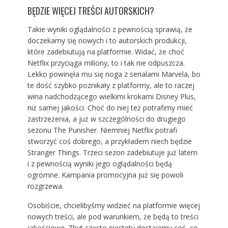
BĘDZIE WIĘCEJ TREŚCI AUTORSKICH?
Takie wyniki oglądalności z pewnością sprawią, że
doczekamy się nowych i to autorskich produkcji,
które zadebiutują na platformie. Widać, że choć
Netflix przyciąga miliony, to i tak nie odpuszcza.
Lekko powinęła mu się noga z serialami Marvela, bo
te dość szybko poznikały z platformy, ale to raczej
wina nadchodzącego wielkimi krokami Disney Plus,
niż samej jakości. Choć do niej też potrafimy mieć
zastrzeżenia, a już w szczególności do drugiego
sezonu The Punisher. Niemniej Netflix potrafi
stworzyć coś dobrego, a przykładem niech będzie
Stranger Things. Trzeci sezon zadebiutuje już latem
i z pewnością wyniki jego oglądalności będą
ogromne. Kampania promocyjna już się powoli
rozgrzewa.
Osobiście, chcielibyśmy widzieć na platformie więcej
nowych treści, ale pod warunkiem, że będą to treści
jakościowe. Zbyt często niestety dostajemy coś, co