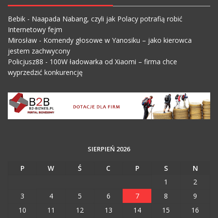
Bebik
-
Naapada Nabang, czyli jak Polacy potrafią robić
Internetowy fejm
Mirosław
-
Komendy głosowe w Yanosiku – jako kierowca
jestem zachwycony
Policjusz88
-
100W ładowarka od Xiaomi – firma chce
wyprzedzić konkurencję
SIERPIEŃ 2026
P
W
Ś
C
P
S
N
1
2
3
4
5
6
7
8
9
10
11
12
13
14
15
16