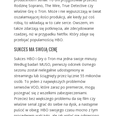
Rodzinę Soprano, The Wire, True Detective czy
właśnie Grę o Tron. Może i nie wypuszczają w świat
oszałamiającej ilości produkcji, ale kiedy już coś
robią, to wkładają w to całe serce. Owszem, im
także zdarzają się potknięcia, ale zdecydowanie
rzadziej, niż w przypadku Netflix. Który zdaje się
przebijać popularnością HBO.
SUKCES MA SWOJĄ CENĘ
Sukces HBO i Gry o Tron ma jedna swoje minusy.
Według badań MUSO, pierwszy odcinek ósmego
sezonu został nielegalnie udostępniony w
streamingu lub ściągnięty przez łącznie 55 milionów
osób. To jeden z największych problemów
serwisów VOD, które zaraz po premierze, mogą
pożegnać się z wszelkimi zabezpieczeniami.
Przecież bez większego problemu da się film czy
właśnie serial zgrać do siebie na dysk, a następnie
puścić w obieg. HBO swojego czasu mocno z tym
procederem walczyło, ale jak widać nie odniesiono