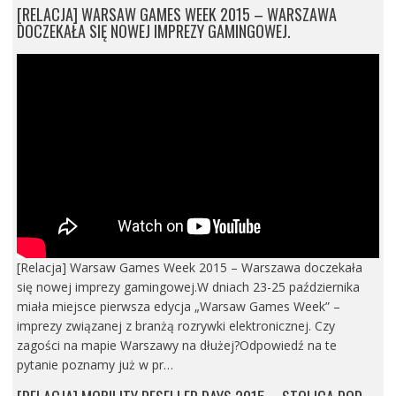
[RELACJA] WARSAW GAMES WEEK 2015 – WARSZAWA
DOCZEKAŁA SIĘ NOWEJ IMPREZY GAMINGOWEJ.
[Relacja] Warsaw Games Week 2015 – Warszawa doczekała
się nowej imprezy gamingowej.W dniach 23-25 października
miała miejsce pierwsza edycja „Warsaw Games Week” –
imprezy związanej z branżą rozrywki elektronicznej. Czy
zagości na mapie Warszawy na dłużej?Odpowiedź na te
pytanie poznamy już w pr…