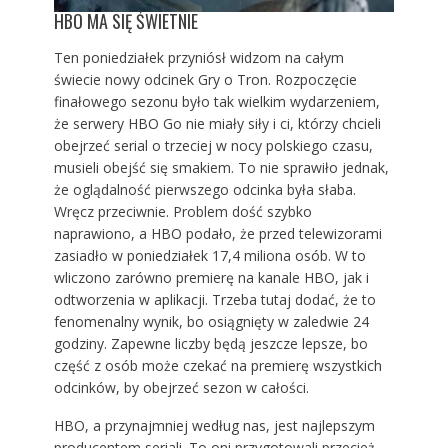
HBO MA SIĘ ŚWIETNIE
Ten poniedziałek przyniósł widzom na całym
świecie nowy odcinek Gry o Tron. Rozpoczęcie
finałowego sezonu było tak wielkim wydarzeniem,
że serwery
HBO Go nie miały siły
i ci, którzy chcieli
obejrzeć serial o trzeciej w nocy polskiego czasu,
musieli obejść się smakiem. To nie sprawiło jednak,
że oglądalność pierwszego odcinka była słaba.
Wręcz przeciwnie. Problem dość szybko
naprawiono, a HBO podało, że przed telewizorami
zasiadło w poniedziałek 17,4 miliona osób. W to
wliczono zarówno premierę na kanale HBO, jak i
odtworzenia w aplikacji. Trzeba tutaj dodać, że to
fenomenalny wynik, bo osiągnięty w zaledwie 24
godziny. Zapewne liczby będą jeszcze lepsze, bo
część z osób może czekać na premierę wszystkich
odcinków, by obejrzeć sezon w całości.
HBO, a przynajmniej według nas, jest najlepszym
producentem seriali. To oni przygotowali przecież