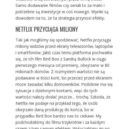
Samo dodawanie filmów czy seriali to za mało i
potrzebne są inwestycje w coś nowego. Wyniki są
dowodem na to, że ta strategia przynosi efekty.
NETFLIX PRZYCIĄGA MILIONY
Tak jak mogliśmy się spodziewać, Netflix przyciąga
miliony widzów przed ekrany telewizorów, laptopów
i smartfonów. Jakiś czas temu platforma pochwaliła
się, że ich film Bird Box z Sandrą Bullock w ciągu
pierwszego miesiąca od premiery, obejrzano w 80
milionach domów. Z rozmysłem wartości nie są
podawane w ilości kont, bo przecież przed ekranem
może zasiadać kilku domowników. Podobnie ma się
sytuacja z dzielonymi kontami, więc do tych
wartości należy dodać jeszcze… trochę. Szkoda, że
Netflix nie podaje na przykład tego, ile osób
obejrzało daną produkcję do końca, bo w
przypadku Bird Box bardzo nas to ciekawi. My
podchodziliśmy do filmu trzykrotnie i za każdym
razem z tym samym efektem. Wyłączaliśmy go po