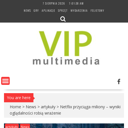
Skip
7 SIERPNIA 2026
7:01:39 AM
to
NEWS
GRY
APLIKACJE
SPRZĘT
WYDARZENIA
FELIETONY
content
You are here
Home
>
News
>
artykuły
>
Netflix przyciąga miliony – wyniki
oglądalności robią wrażenie
artykuły
News