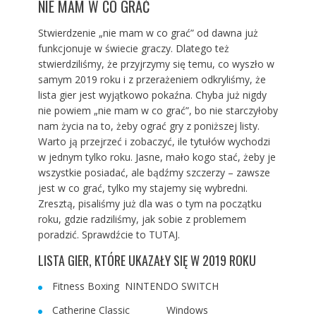
NIE MAM W CO GRAĆ
Stwierdzenie „nie mam w co grać” od dawna już
funkcjonuje w świecie graczy. Dlatego też
stwierdziliśmy, że przyjrzymy się temu, co wyszło w
samym 2019 roku i z przerażeniem odkryliśmy, że
lista gier jest wyjątkowo pokaźna. Chyba już nigdy
nie powiem „nie mam w co grać”, bo nie starczyłoby
nam życia na to, żeby ograć gry z poniższej listy.
Warto ją przejrzeć i zobaczyć, ile tytułów wychodzi
w jednym tylko roku. Jasne, mało kogo stać, żeby je
wszystkie posiadać, ale bądźmy szczerzy – zawsze
jest w co grać, tylko my stajemy się wybredni.
Zresztą, pisaliśmy już dla was o tym na początku
roku, gdzie radziliśmy, jak sobie z problemem
poradzić. Sprawdźcie to
TUTAJ
.
LISTA GIER, KTÓRE UKAZAŁY SIĘ W 2019 ROKU
Fitness Boxing NINTENDO SWITCH
Catherine Classic Windows