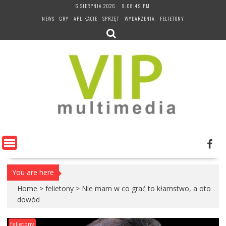
Skip
6 SIERPNIA 2026
9:08:50 PM
to
NEWS
GRY
APLIKACJE
SPRZĘT
WYDARZENIA
FELIETONY
content
You are here
Home
>
felietony
>
Nie mam w co grać to kłamstwo, a oto
dowód
felietony