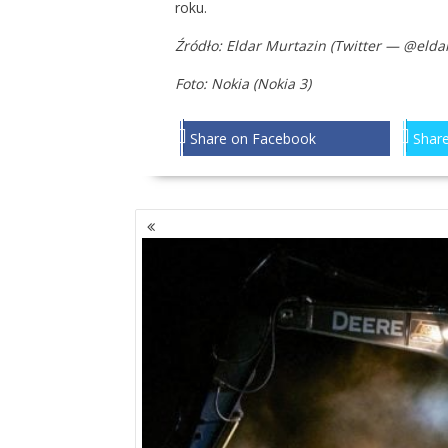
roku.
Źródło: Eldar Murtazin (Twitter — @elda
Foto: Nokia (Nokia 3)
Share on Facebook
Share
NAWIGACJA
PO
WPISACH