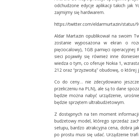
odchudzone edycje aplikacji takich jak 
zajmijmy się hardwarem.
https://twitter.com/eldarmurtazin/statu
Aldar Martazin opublikował na swoim Tw
zostanie wyposażona w ekran o rozd
pięciocalowy), 1GB pamięci operacyjnej
sieci pojawiły się również inne doniesi
wiedza o tym, co oferuje Nokia 1, wzras
212 oraz “przyzwoitą” obudowę, o której j
Co do ceny… nie zdecydowano jeszcze,
przeliczeniu na PLN), ale są to dane spoz
będzie można nabyć urządzenie, urośni
będzie sprzętem ultrabudżetowym.
Z dostępnych na ten moment informacji
budżetowy model, którego sprzedaż zach
setupu, bardzo atrakcyjna cena, dobra j
po prostu musi się udać. Urządzenie tra