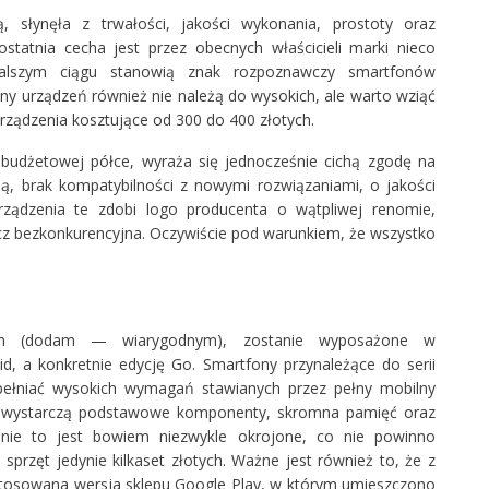
ą, słynęła z trwałości, jakości wykonania, prostoty oraz
statnia cecha jest przez obecnych właścicieli marki nieco
alszym ciągu stanowią znak rozpoznawczy smartfonów
ny urządzeń również nie należą do wysokich, ale warto wziąć
urządzenia kosztujące od 300 do 400 złotych.
abudżetowej półce, wyraża się jednocześnie cichą zgodę na
cią, brak kompatybilności z nowymi rozwiązaniami, o jakości
ządzenia te zdobi logo producenta o wątpliwej renomie,
cz bezkonkurencyjna. Oczywiście pod warunkiem, że wszystko
eniom (dodam — wiarygodnym), zostanie wyposażone w
, a konkretnie edycję Go. Smartfony przynależące do serii
ełniać wysokich wymagań stawianych przez pełny mobilny
a wystarczą podstawowe komponenty, skromna pamięć oraz
nie to jest bowiem niezwykle okrojone, co nie powinno
przęt jedynie kilkaset złotych. Ważne jest również to, że z
stosowana wersja sklepu Google Play, w którym umieszczono