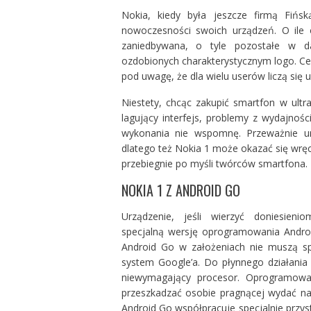
Nokia, kiedy była jeszcze firmą Fińsk
nowoczesności swoich urządzeń. O ile o
zaniedbywana, o tyle pozostałe w d
ozdobionych charakterystycznym logo. Ce
pod uwagę, że dla wielu userów liczą się 
Niestety, chcąc zakupić smartfon w ultr
lagujący interfejs, problemy z wydajnoś
wykonania nie wspomnę. Przeważnie ur
dlatego też Nokia 1 może okazać się wrę
przebiegnie po myśli twórców smartfona.
NOKIA 1 Z ANDROID GO
Urządzenie, jeśli wierzyć doniesi
specjalną wersję oprogramowania Android
Android Go w założeniach nie muszą sp
system Google’a. Do płynnego działani
niewymagający procesor. Oprogramowa
przeszkadzać osobie pragnącej wydać na s
Android Go współpracuje specjalnie przy