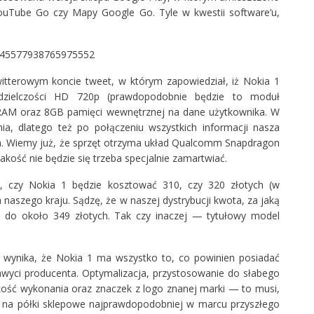
YouTube Go czy Mapy Google Go. Tyle w kwestii software’u,
s/945577938765975552
itterowym koncie tweet, w którym zapowiedział, iż Nokia 1
zielczości HD 720p (prawdopodobnie będzie to moduł
 RAM oraz 8GB pamięci wewnętrznej na dane użytkownika. W
enia, dlatego też po połączeniu wszystkich informacji nasza
ta. Wiemy już, że sprzęt otrzyma układ Qualcomm Snapdragon
akość nie będzie się trzeba specjalnie zamartwiać.
 czy Nokia 1 będzie kosztować 310, czy 320 złotych (w
a naszego kraju. Sądzę, że w naszej dystrybucji kwota, za jaką
e do około 349 złotych. Tak czy inaczej — tytułowy model
 wynika, że Nokia 1 ma wszystko to, co powinien posiadać
wyci producenta. Optymalizacja, przystosowanie do słabego
akość wykonania oraz znaczek z logo znanej marki — to musi,
fi na półki sklepowe najprawdopodobniej w marcu przyszłego