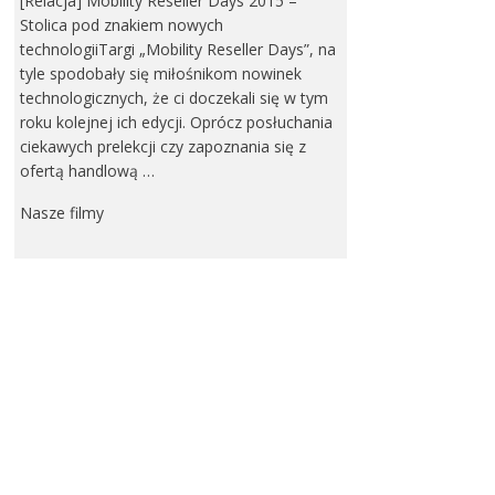
[Relacja] Mobility Reseller Days 2015 –
Stolica pod znakiem nowych
technologiiTargi „Mobility Reseller Days”, na
tyle spodobały się miłośnikom nowinek
technologicznych, że ci doczekali się w tym
roku kolejnej ich edycji. Oprócz posłuchania
ciekawych prelekcji czy zapoznania się z
ofertą handlową …
Nasze filmy