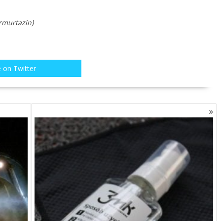
rmurtazin)
 on Twitter