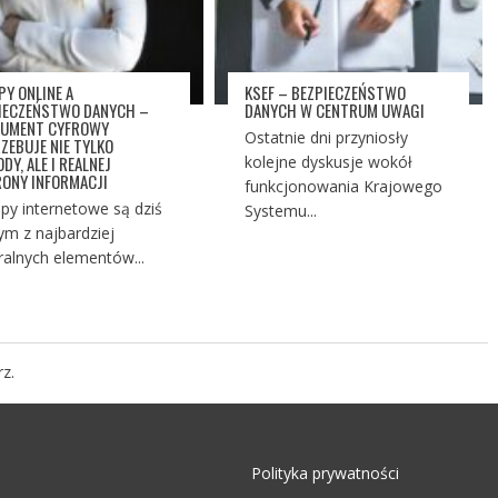
PY ONLINE A
KSEF – BEZPIECZEŃSTWO
IECZEŃSTWO DANYCH –
DANYCH W CENTRUM UWAGI
UMENT CYFROWY
Ostatnie dni przyniosły
ZEBUJE NIE TYLKO
DY, ALE I REALNEJ
kolejne dyskusje wokół
ONY INFORMACJI
funkcjonowania Krajowego
py internetowe są dziś
Systemu...
ym z najbardziej
ralnych elementów...
z.
Polityka prywatności