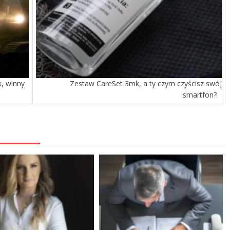
, winny
Zestaw CareSet 3mk, a ty czym czyścisz swój
smartfon?