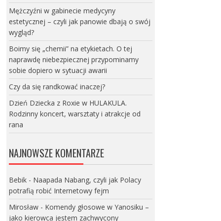
Mężczyźni w gabinecie medycyny
estetycznej – czyli jak panowie dbają o swój
wygląd?
Boimy się „chemii” na etykietach. O tej
naprawdę niebezpiecznej przypominamy
sobie dopiero w sytuacji awarii
Czy da się randkować inaczej?
Dzień Dziecka z Roxie w HULAKULA.
Rodzinny koncert, warsztaty i atrakcje od
rana
NAJNOWSZE KOMENTARZE
Bebik
-
Naapada Nabang, czyli jak Polacy
potrafią robić Internetowy fejm
Mirosław
-
Komendy głosowe w Yanosiku –
jako kierowca jestem zachwycony