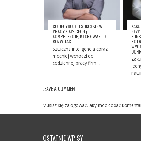
CO DECYDUJE O SUKCESIE W
ZAKU
PRACY Z AI? CECHY I
BEZP
KOMPETENCJE, KTÓRE WARTO
KONS
ROZWIJAĆ
POTR
WYGO
Sztuczna inteligencja coraz
OCHR
mocniej wchodzi do
Zaku
codziennej pracy firm,...
jedn
natu
LEAVE A COMMENT
Musisz się
zalogować
, aby móc dodać komentar
OSTATNIE WPISY