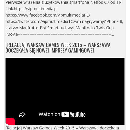
Pierwsze wrażenia z użytkowania smartfona Neffos C7 od TP-
Link.https://vipmultimedia.pl
https://www.facebook.com/vipmultimediaPL/
https://twitter.com/Vipmultimedia1Czym nagrywamy?iPhone 8,
statyw Manfrotto Pixi Smart, uchwyt Manfrotto TwistGrip,
iMovie========================================…
[RELACJA] WARSAW GAMES WEEK 2015 – WARSZAWA
DOCZEKAŁA SIĘ NOWEJ IMPREZY GAMINGOWEJ.
[Relacja] Warsaw Games Week 2015 – Warszawa doczekała