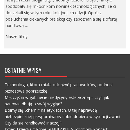
spodobały się miłośnikom nowinek technologicznych, że ci
doczekali się w tym roku kolejnej ich edycji. Oprócz
posłuchania ciekawych prelekcji czy zapoznania się z ofertą
handlową …
Nasze filmy
OSTATNIE WPISY
Technologia, która miała odciążyć pracowników, podnosi
biznesową poprzeczkę
Mężczyźni w gabinecie medycyny estetycznej – czyli jak
panowie dbają o swój wygląd?
Boimy się „chemii” na etykietach. O tej naprawdę
niebezpiecznej przypominamy sobie dopiero w sytuacji awarii
Czy da się randkować inaczej?
Dzień Dziecka z Roxie w HULAKULA. Rodzinny koncert,