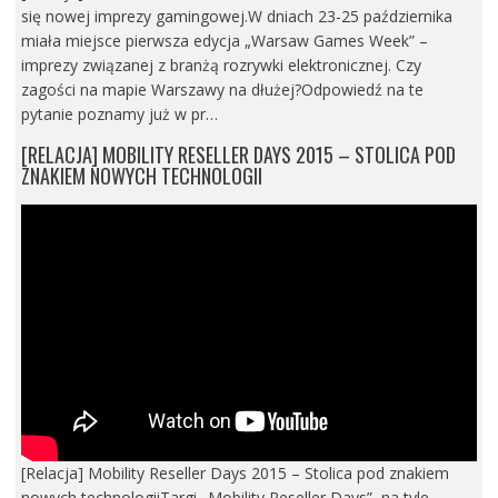
się nowej imprezy gamingowej.W dniach 23-25 października
miała miejsce pierwsza edycja „Warsaw Games Week” –
imprezy związanej z branżą rozrywki elektronicznej. Czy
zagości na mapie Warszawy na dłużej?Odpowiedź na te
pytanie poznamy już w pr…
[RELACJA] MOBILITY RESELLER DAYS 2015 – STOLICA POD
ZNAKIEM NOWYCH TECHNOLOGII
[Relacja] Mobility Reseller Days 2015 – Stolica pod znakiem
nowych technologiiTargi „Mobility Reseller Days”, na tyle