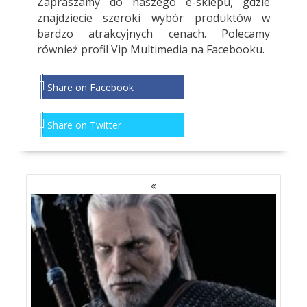
Zapraszamy do
naszego e-sklepu
, gdzie
znajdziecie szeroki wybór produktów w
bardzo atrakcyjnych cenach. Polecamy
również profil
Vip Multimedia
na Facebooku.
Share on Facebook
Share on Twitter
NAWIGACJA
PO
WPISACH