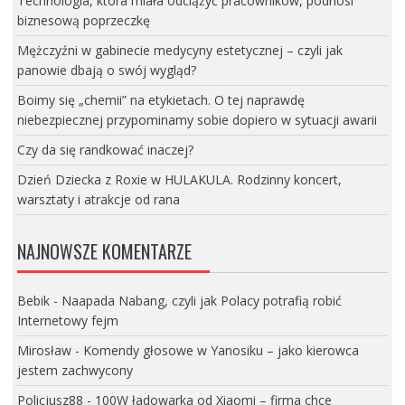
Technologia, która miała odciążyć pracowników, podnosi
biznesową poprzeczkę
Mężczyźni w gabinecie medycyny estetycznej – czyli jak
panowie dbają o swój wygląd?
Boimy się „chemii” na etykietach. O tej naprawdę
niebezpiecznej przypominamy sobie dopiero w sytuacji awarii
Czy da się randkować inaczej?
Dzień Dziecka z Roxie w HULAKULA. Rodzinny koncert,
warsztaty i atrakcje od rana
NAJNOWSZE KOMENTARZE
Bebik
-
Naapada Nabang, czyli jak Polacy potrafią robić
Internetowy fejm
Mirosław
-
Komendy głosowe w Yanosiku – jako kierowca
jestem zachwycony
Policjusz88
-
100W ładowarka od Xiaomi – firma chce