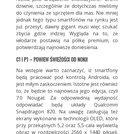
dziwnie, szczególnie że dotychczas mieliśmy
do czynienia ze sprzętem dla mas. Nie mniej
jednak tego typu smartfonów na rynku jest
już przesyt, dawny gigant musi więc szukać
zbycia gdzie indziej. Wygląda na to, że
włodarze postawią na półkę premium, co
potwierdzają najnowsze doniesienia.
C1 I P1 – POWIEW ŚWIEŻOŚCI OD NOKII
Na wstępie warto zaznaczyć, iż smartfony
będą pracować pod kontrolą Androida, co
jest miłym zaskoczeniem. Istotne jest również
to, że będzie to najnowsza jego edycja, czyli
7.0 Nougat. Za odpowiednią wydajność
odpowiadać będą układy Qualcomm
Snapdragon 820. Na uwagę zasługują też
ekrany wykonane w technologii OLED, które
przy przekątnych 5,2 oraz 5,5-cala wyświetlą
obraz w rozdzielczości 2560 x 1440 pikseli.