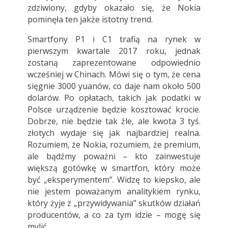
zdziwiony, gdyby okazało się, że Nokia
pominęła ten jakże istotny trend.
Smartfony P1 i C1 trafią na rynek w
pierwszym kwartale 2017 roku, jednak
zostaną zaprezentowane odpowiednio
wcześniej w Chinach. Mówi się o tym, że cena
sięgnie 3000 yuanów, co daje nam około 500
dolarów. Po opłatach, takich jak podatki w
Polsce urządzenie będzie kosztować krocie.
Dobrze, nie będzie tak źle, ale kwota 3 tyś.
złotych wydaje się jak najbardziej realna.
Rozumiem, że Nokia, rozumiem, że premium,
ale bądźmy poważni – kto zainwestuje
większą gotówkę w smartfon, który może
być „eksperymentem”. Widzę to kiepsko, ale
nie jestem poważanym analitykiem rynku,
który żyje z „przywidywania” skutków działań
producentów, a co za tym idzie – mogę się
mylić.