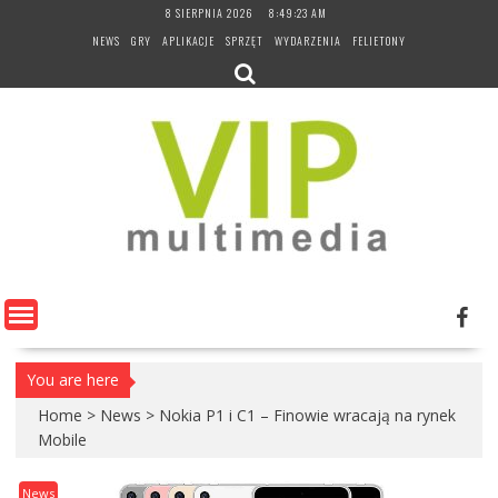
Skip
8 SIERPNIA 2026
8:49:23 AM
to
NEWS
GRY
APLIKACJE
SPRZĘT
WYDARZENIA
FELIETONY
content
You are here
Home
>
News
>
Nokia P1 i C1 – Finowie wracają na rynek
Mobile
News