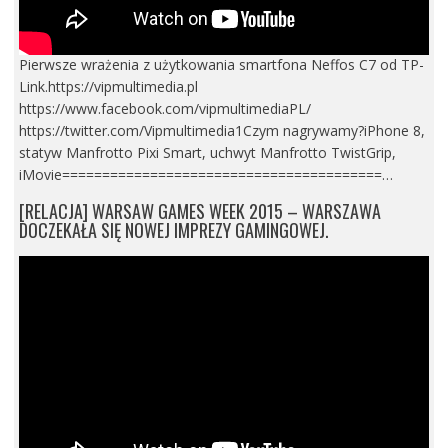
Pierwsze wrażenia z użytkowania smartfona Neffos C7 od TP-
Link.https://vipmultimedia.pl
https://www.facebook.com/vipmultimediaPL/
https://twitter.com/Vipmultimedia1Czym nagrywamy?iPhone 8,
statyw Manfrotto Pixi Smart, uchwyt Manfrotto TwistGrip,
iMovie========================================…
[RELACJA] WARSAW GAMES WEEK 2015 – WARSZAWA
DOCZEKAŁA SIĘ NOWEJ IMPREZY GAMINGOWEJ.