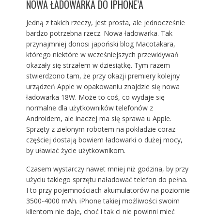
NOWA ŁADOWARKA DO IPHONE’A
Jedną z takich rzeczy, jest prosta, ale jednocześnie
bardzo potrzebna rzecz. Nowa ładowarka. Tak
przynajmniej donosi japoński blog Macotakara,
którego niektóre w wcześniejszych przewidywań
okazały się strzałem w dziesiątkę. Tym razem
stwierdzono tam, że przy okazji premiery kolejny
urządzeń Apple w opakowaniu znajdzie się nowa
ładowarka 18W. Może to coś, co wydaje się
normalne dla użytkowników telefonów z
Androidem, ale inaczej ma się sprawa u Apple.
Sprzęty z zielonym robotem na pokładzie coraz
częściej dostają bowiem ładowarki o dużej mocy,
by uławiać życie użytkownikom.
Czasem wystarczy nawet mniej niż godzina, by przy
użyciu takiego sprzętu naładować telefon do pełna.
I to przy pojemnościach akumulatorów na poziomie
3500-4000 mAh. iPhone takiej możliwości swoim
klientom nie daje, choć i tak ci nie powinni mieć