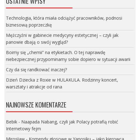
OSTATNIE WPISY
Technologia, która miała odciążyć pracowników, podnosi
biznesową poprzeczkę
Mężczyźni w gabinecie medycyny estetycznej – czyli jak
panowie dbają o swój wygląd?
Boimy się „chemii” na etykietach. O tej naprawdę
niebezpiecznej przypominamy sobie dopiero w sytuacji awarii
Czy da się randkować inaczej?
Dzień Dziecka z Roxie w HULAKULA. Rodzinny koncert,
warsztaty i atrakcje od rana
NAJNOWSZE KOMENTARZE
Bebik
-
Naapada Nabang, czyli jak Polacy potrafią robić
Internetowy fejm
Mirosław
-
Komendy głosowe w Yanosiku – jako kierowca