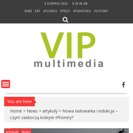
Skip
9 SIERPNIA 2026
9:18:46 AM
to
NEWS
GRY
APLIKACJE
SPRZĘT
WYDARZENIA
FELIETONY
content
You are here
Home
>
News
>
artykuły
>
Nowa ładowarka i indukcja –
czym zaskoczą kolejne iPhone’y?
artykuły
News