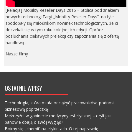
[Relacja] Mobility Reseller Days 2015 – Stolica pod znakiem
nowych technologiiTargi „Mobility Reseller Days”, na tyle
spodobały się miłośnikom nowinek technologicznych, że ci
doczekali się w tym roku kolejnej ich edycji. Oprócz
posłuchania ciekawych prelekcji czy zapoznania się z ofertą
handlową …
Nasze filmy
OSTATNIE WPISY
Technologia, która miała odciążyć pracowników, podnosi
biznesową poprzeczkę
Mężczyźni w gabinecie medycyny estetycznej – czyli jak
panowie dbają o swój wygląd?
Boimy się „chemii” na etykietach. O tej naprawdę