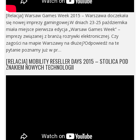
[Relacja] Warsaw Games Week 2015 – Warszawa doczekała
się nowej imprezy gamingowej.W dniach 23-25 października
miała miejsce pierwsza edycja „Warsaw Games Week” –
imprezy związanej z branżą rozrywki elektronicznej. Czy
zagości na mapie Warszawy na dłużej?Odpowiedź na te
pytanie poznamy już w pr…
[RELACJA] MOBILITY RESELLER DAYS 2015 – STOLICA POD
ZNAKIEM NOWYCH TECHNOLOGII