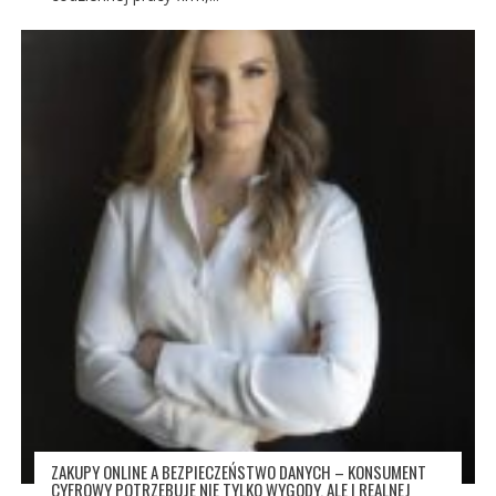
ZAKUPY ONLINE A BEZPIECZEŃSTWO DANYCH – KONSUMENT
CYFROWY POTRZEBUJE NIE TYLKO WYGODY, ALE I REALNEJ