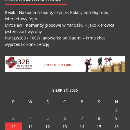
Bebik
-
Naapada Nabang, czyli jak Polacy potrafią robić
Internetowy fejm
Mirosław
-
Komendy głosowe w Yanosiku – jako kierowca
jestem zachwycony
Policjusz88
-
100W ładowarka od Xiaomi – firma chce
wyprzedzić konkurencję
SIERPIEŃ 2026
P
W
Ś
C
P
S
N
1
2
3
4
5
6
7
8
9
10
11
12
13
14
15
16