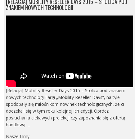
[RELACJA] MOBILITY RESELLER DAYS 2015 – STOLICA POD
ZNAKIEM NOWYCH TECHNOLOGII
[Relacja] Mobility Reseller Days 2015 – Stolica pod znakiem
nowych technologiiTargi „Mobility Reseller Days”, na tyle
spodobały się miłośnikom nowinek technologicznych, że ci
doczekali się w tym roku kolejnej ich edycji. Oprócz
posłuchania ciekawych prelekcji czy zapoznania się z ofertą
handlową …
Nasze filmy