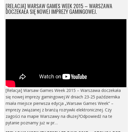
[RELACJA] WARSAW GAMES WEEK 2015 – WARSZAWA
DOCZEKAŁA SIĘ NOWEJ IMPREZY GAMINGOWEJ.
[Relacja] Warsaw Games Week 2015 – Warszawa doczekała
się nowej imprezy gamingowej.W dniach 23-25 października
miała miejsce pierwsza edycja „Warsaw Games Week” –
imprezy związanej z branżą rozrywki elektronicznej. Czy
zagości na mapie Warszawy na dłużej?Odpowiedź na te
pytanie poznamy już w pr…