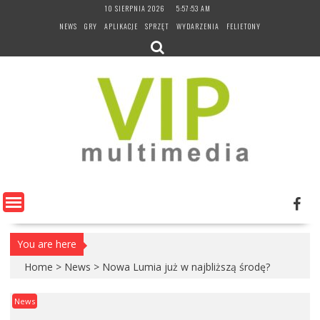
Skip
10 SIERPNIA 2026
5:57:54 AM
to
NEWS
GRY
APLIKACJE
SPRZĘT
WYDARZENIA
FELIETONY
content
You are here
Home
>
News
>
Nowa Lumia już w najbliższą środę?
News