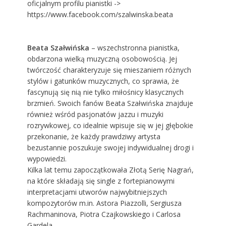
oficjalnym profilu pianistki ->
https://www.facebook.com/szalwinska.beata
Beata Szałwińska
– wszechstronna pianistka,
obdarzona wielką muzyczną osobowością. Jej
twórczość charakteryzuje się mieszaniem różnych
stylów i gatunków muzycznych, co sprawia, że
fascynują się nią nie tylko miłośnicy klasycznych
brzmień. Swoich fanów Beata Szałwińska znajduje
również wśród pasjonatów jazzu i muzyki
rozrywkowej, co idealnie wpisuje się w jej głębokie
przekonanie, że każdy prawdziwy artysta
bezustannie poszukuje swojej indywidualnej drogi i
wypowiedzi.
Kilka lat temu zapoczątkowała Złotą Serię Nagrań,
na które składają się single z fortepianowymi
interpretacjami utworów najwybitniejszych
kompozytorów m.in. Astora Piazzolli, Sergiusza
Rachmaninova, Piotra Czajkowskiego i Carlosa
Gardela.