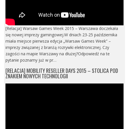
[Relacja] Warsaw Games Week 2015 – Warszawa doczekała
się nowej imprezy gamingowej.W dniach 23-25 października
miała miejsce pierwsza edycja „Warsaw Games Week” –
imprezy związanej z branżą rozrywki elektronicznej. Czy
zagości na mapie Warszawy na dłużej?Odpowiedź na te
pytanie poznamy już w pr…
[RELACJA] MOBILITY RESELLER DAYS 2015 – STOLICA POD
ZNAKIEM NOWYCH TECHNOLOGII