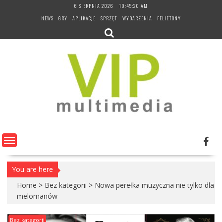
Skip
6 SIERPNIA 2026
10:45:21 AM
to
NEWS
GRY
APLIKACJE
SPRZĘT
WYDARZENIA
FELIETONY
content
You are here
Home
>
Bez kategorii
>
Nowa perełka muzyczna nie tylko dla
melomanów
Bez kategorii