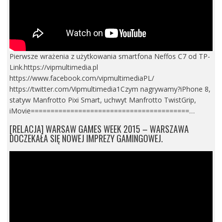
Pierwsze wrażenia z użytkowania smartfona Neffos C7 od TP-
Link.https://vipmultimedia.pl
https://www.facebook.com/vipmultimediaPL/
https://twitter.com/Vipmultimedia1Czym nagrywamy?iPhone 8,
statyw Manfrotto Pixi Smart, uchwyt Manfrotto TwistGrip,
iMovie========================================…
[RELACJA] WARSAW GAMES WEEK 2015 – WARSZAWA
DOCZEKAŁA SIĘ NOWEJ IMPREZY GAMINGOWEJ.