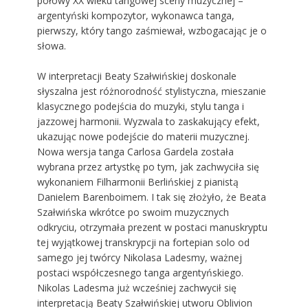
połowy XX wieku tangowej sceny muzycznej –
argentyński kompozytor, wykonawca tanga,
pierwszy, który tango zaśmiewał, wzbogacając je o
słowa.
W interpretacji Beaty Szałwińskiej doskonale
słyszalna jest różnorodność stylistyczna, mieszanie
klasycznego podejścia do muzyki, stylu tanga i
jazzowej harmonii. Wyzwala to zaskakujący efekt,
ukazując nowe podejście do materii muzycznej.
Nowa wersja tanga Carlosa Gardela została
wybrana przez artystkę po tym, jak zachwyciła się
wykonaniem Filharmonii Berlińskiej z pianistą
Danielem Barenboimem. I tak się złożyło, że Beata
Szałwińska wkrótce po swoim muzycznych
odkryciu, otrzymała prezent w postaci manuskryptu
tej wyjątkowej transkrypcji na fortepian solo od
samego jej twórcy Nikolasa Ladesmy, ważnej
postaci współczesnego tanga argentyńskiego.
Nikolas Ladesma już wcześniej zachwycił się
interpretacją Beaty Szałwińskiej utworu Oblivion