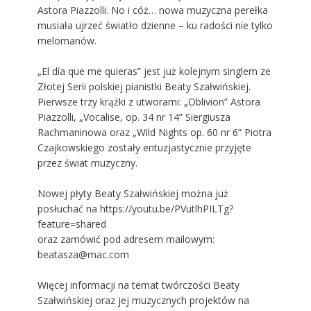
Astora Piazzolli. No i cóż… nowa muzyczna perełka
musiała ujrzeć światło dzienne – ku radości nie tylko
melomanów.
„El día que me quieras” jest już kolejnym singlem ze
Złotej Serii polskiej pianistki Beaty Szałwińskiej.
Pierwsze trzy krążki z utworami: „Oblivion” Astora
Piazzolli, „Vocalise, op. 34 nr 14” Siergiusza
Rachmaninowa oraz „Wild Nights op. 60 nr 6” Piotra
Czajkowskiego zostały entuzjastycznie przyjęte
przez świat muzyczny.
Nowej płyty Beaty Szałwińskiej można już
posłuchać na https://youtu.be/PVutlhPILTg?
feature=shared
oraz zamówić pod adresem mailowym:
beatasza@mac.com
Więcej informacji na temat twórczości Beaty
Szałwińskiej oraz jej muzycznych projektów na