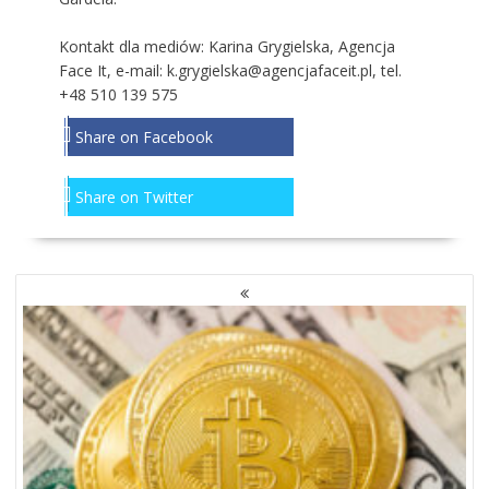
Kontakt dla mediów: Karina Grygielska, Agencja
Face It, e-mail: k.grygielska@agencjafaceit.pl, tel.
+48 510 139 575
Share on Facebook
Share on Twitter
NAWIGACJA
PO
WPISACH