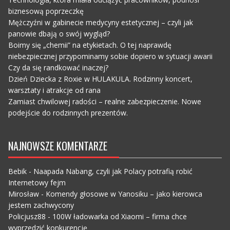
biznesową poprzeczkę
Mężczyźni w gabinecie medycyny estetycznej – czyli jak
panowie dbają o swój wygląd?
Boimy się „chemii” na etykietach. O tej naprawdę
niebezpiecznej przypominamy sobie dopiero w sytuacji awarii
Czy da się randkować inaczej?
Dzień Dziecka z Roxie w HULAKULA. Rodzinny koncert,
warsztaty i atrakcje od rana
Zamiast chwilowej radości – realne zabezpieczenie. Nowe
podejście do rodzinnych prezentów.
NAJNOWSZE KOMENTARZE
Bebik
-
Naapada Nabang, czyli jak Polacy potrafią robić
Internetowy fejm
Mirosław
-
Komendy głosowe w Yanosiku – jako kierowca
jestem zachwycony
Policjusz88
-
100W ładowarka od Xiaomi – firma chce
wyprzedzić konkurencję