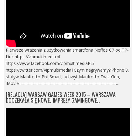
Pierwsze wrażenia z użytkowania smartfona Neffos C7 od TP-
Link.https://vipmultimedia.pl
https://www.facebook.com/vipmultimediaPL/
https://twitter.com/Vipmultimedia1Czym nagrywamy?iPhone 8,
statyw Manfrotto Pixi Smart, uchwyt Manfrotto TwistGrip,
iMovie========================================…
[RELACJA] WARSAW GAMES WEEK 2015 – WARSZAWA
DOCZEKAŁA SIĘ NOWEJ IMPREZY GAMINGOWEJ.