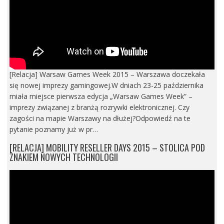
[Relacja] Warsaw Games Week 2015 – Warszawa doczekała
się nowej imprezy gamingowej.W dniach 23-25 października
miała miejsce pierwsza edycja „Warsaw Games Week” –
imprezy związanej z branżą rozrywki elektronicznej. Czy
zagości na mapie Warszawy na dłużej?Odpowiedź na te
pytanie poznamy już w pr…
[RELACJA] MOBILITY RESELLER DAYS 2015 – STOLICA POD
ZNAKIEM NOWYCH TECHNOLOGII