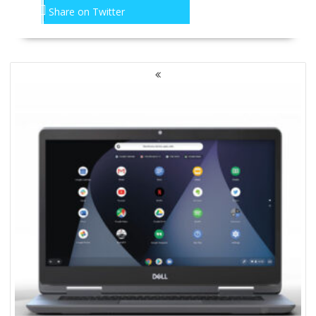
Share on Twitter
NAWIGACJA
PO
WPISACH