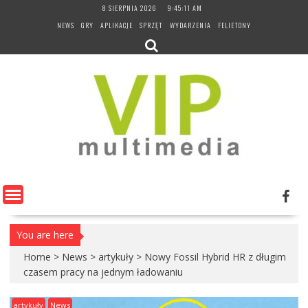
Skip
8 SIERPNIA 2026
9:45:12 AM
to
NEWS
GRY
APLIKACJE
SPRZĘT
WYDARZENIA
FELIETONY
content
You are here
Home
>
News
>
artykuły
>
Nowy Fossil Hybrid HR z długim
czasem pracy na jednym ładowaniu
artykuły
News