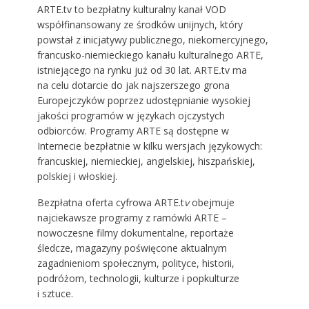
ARTE.tv to bezpłatny kulturalny kanał VOD
współfinansowany ze środków unijnych, który
powstał z inicjatywy publicznego, niekomercyjnego,
francusko-niemieckiego kanału kulturalnego ARTE,
istniejącego na rynku już od 30 lat. ARTE
.
tv ma
na celu dotarcie do jak najszerszego grona
Europejczyków poprzez udostępnianie wysokiej
jakości programów w językach ojczystych
odbiorców. Programy ARTE są dostępne w
Internecie bezpłatnie w kilku wersjach językowych:
francuskiej, niemieckiej, angielskiej, hiszpańskiej,
polskiej i włoskiej.
Bezpłatna oferta cyfrowa ARTE.t
v
obejmuje
najciekawsze programy z ramówki ARTE –
nowoczesne filmy dokumentalne, reportaże
śledcze, magazyny poświęcone aktualnym
zagadnieniom społecznym, polityce, historii,
podróżom, technologii, kulturze i popkulturze
i sztuce.