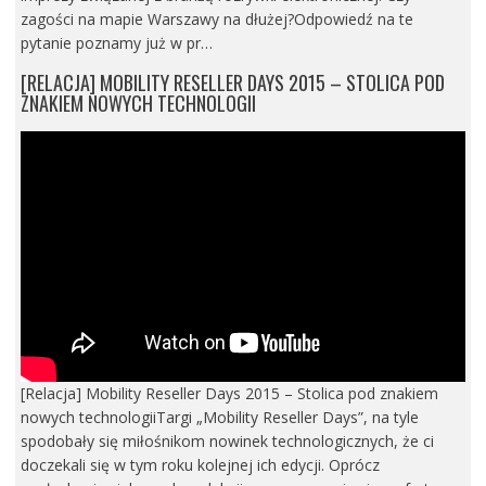
zagości na mapie Warszawy na dłużej?Odpowiedź na te
pytanie poznamy już w pr…
[RELACJA] MOBILITY RESELLER DAYS 2015 – STOLICA POD
ZNAKIEM NOWYCH TECHNOLOGII
[Relacja] Mobility Reseller Days 2015 – Stolica pod znakiem
nowych technologiiTargi „Mobility Reseller Days”, na tyle
spodobały się miłośnikom nowinek technologicznych, że ci
doczekali się w tym roku kolejnej ich edycji. Oprócz