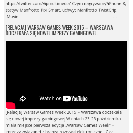
https://twitter.com/Vipmultimedia1Czym nagrywamy?iPhone 8,
statyw Manfrotto Pixi Smart, uchwyt Manfrotto TwistGrip,
iMovie========================================…
[RELACJA] WARSAW GAMES WEEK 2015 – WARSZAWA
DOCZEKAŁA SIĘ NOWEJ IMPREZY GAMINGOWEJ.
[Relacja] Warsaw Games Week 2015 – Warszawa doczekała
się nowej imprezy gamingowej.W dniach 23-25 października
miała miejsce pierwsza edycja „Warsaw Games Week” –
imprezy związanej z branżą rozrywki elektronicznej. Czy