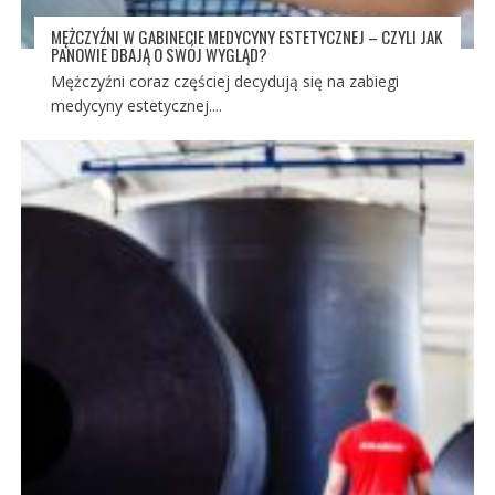
MĘŻCZYŹNI W GABINECIE MEDYCYNY ESTETYCZNEJ – CZYLI JAK
PANOWIE DBAJĄ O SWÓJ WYGLĄD?
Mężczyźni coraz częściej decydują się na zabiegi
medycyny estetycznej....