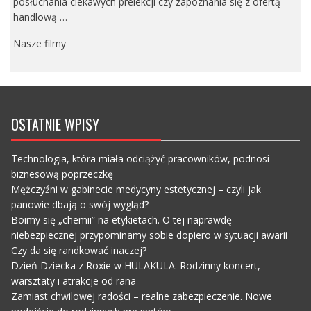
posłuchania ciekawych prelekcji czy zapoznania się z ofertą
handlową …
Nasze filmy
OSTATNIE WPISY
Technologia, która miała odciążyć pracowników, podnosi
biznesową poprzeczkę
Mężczyźni w gabinecie medycyny estetycznej – czyli jak
panowie dbają o swój wygląd?
Boimy się „chemii” na etykietach. O tej naprawdę
niebezpiecznej przypominamy sobie dopiero w sytuacji awarii
Czy da się randkować inaczej?
Dzień Dziecka z Roxie w HULAKULA. Rodzinny koncert,
warsztaty i atrakcje od rana
Zamiast chwilowej radości – realne zabezpieczenie. Nowe