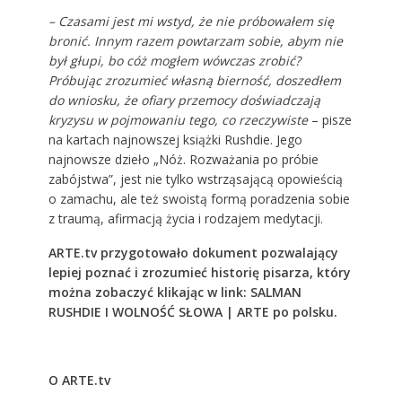
– Czasami jest mi wstyd, że nie próbowałem się
bronić. Innym razem powtarzam sobie, abym nie
był głupi, bo cóż mogłem wówczas zrobić?
Próbując zrozumieć własną bierność, doszedłem
do wniosku, że ofiary przemocy doświadczają
kryzysu w pojmowaniu tego, co rzeczywiste
– pisze
na kartach najnowszej książki Rushdie. Jego
najnowsze dzieło „Nóż. Rozważania po próbie
zabójstwa”, jest nie tylko wstrząsającą opowieścią
o zamachu, ale też swoistą formą poradzenia sobie
z traumą, afirmacją życia i rodzajem medytacji.
ARTE.tv przygotowało dokument pozwalający
lepiej poznać i zrozumieć historię pisarza, który
można zobaczyć klikając w link:
SALMAN
RUSHDIE I WOLNOŚĆ SŁOWA | ARTE po polsku
.
O ARTE.tv