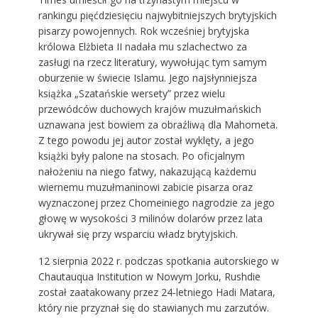
rankingu pięćdziesięciu najwybitniejszych brytyjskich
pisarzy powojennych. Rok wcześniej brytyjska
królowa Elżbieta II nadała mu szlachectwo za
zasługi na rzecz literatury, wywołując tym samym
oburzenie w świecie Islamu. Jego najsłynniejsza
książka „Szatańskie wersety” przez wielu
przewódców duchowych krajów muzułmańskich
uznawana jest bowiem za obraźliwą dla Mahometa.
Z tego powodu jej autor został wyklęty, a jego
książki były palone na stosach. Po oficjalnym
nałożeniu na niego fatwy, nakazującą każdemu
wiernemu muzułmaninowi zabicie pisarza oraz
wyznaczonej przez Chomeiniego nagrodzie za jego
głowę w wysokości 3 milinów dolarów przez lata
ukrywał się przy wsparciu władz brytyjskich.
12 sierpnia 2022 r. podczas spotkania autorskiego w
Chautauqua Institution w Nowym Jorku, Rushdie
został zaatakowany przez 24-letniego Hadi Matara,
który nie przyznał się do stawianych mu zarzutów.