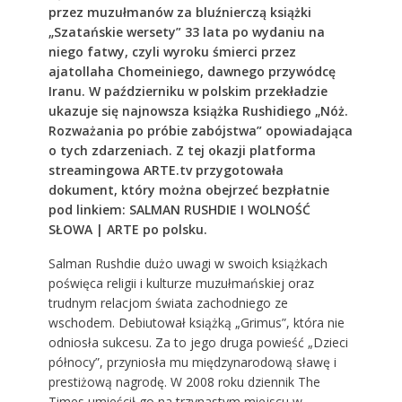
przez muzułmanów za bluźnierczą książki
„Szatańskie wersety” 33 lata po wydaniu na
niego fatwy, czyli wyroku śmierci przez
ajatollaha Chomeiniego, dawnego przywódcę
Iranu. W październiku w polskim przekładzie
ukazuje się najnowsza książka Rushidiego „Nóż.
Rozważania po próbie zabójstwa” opowiadająca
o tych zdarzeniach. Z tej okazji platforma
streamingowa ARTE.tv przygotowała
dokument, który można obejrzeć bezpłatnie
pod linkiem:
SALMAN RUSHDIE I WOLNOŚĆ
SŁOWA | ARTE po polsku
.
Salman Rushdie dużo uwagi w swoich książkach
poświęca religii i kulturze muzułmańskiej oraz
trudnym relacjom świata zachodniego ze
wschodem. Debiutował książką „Grimus”, która nie
odniosła sukcesu. Za to jego druga powieść „Dzieci
północy”, przyniosła mu międzynarodową sławę i
prestiżową nagrodę. W 2008 roku dziennik The
Times umieścił go na trzynastym miejscu w