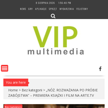
Skip
8 SIERPNIA 2026
1:56:41 PM
to
NEWS
GRY
APLIKACJE
SPRZĘT
WYDARZENIA
FELIETONY
content
You are here
Home
>
Bez kategorii
>
„NÓŻ. ROZWAŻANIA PO PRÓBIE
ZABÓJSTWA” – PREMIERA KSIĄŻKI I FILM NA ARTE.TV
Bez kategorii