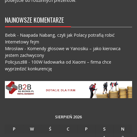
podejście do rodzinnych prezentów.
NAJNOWSZE KOMENTARZE
Bebik
-
Naapada Nabang, czyli jak Polacy potrafią robić
Internetowy fejm
Mirosław
-
Komendy głosowe w Yanosiku – jako kierowca
jestem zachwycony
Policjusz88
-
100W ładowarka od Xiaomi – firma chce
wyprzedzić konkurencję
SIERPIEŃ 2026
P
W
Ś
C
P
S
N