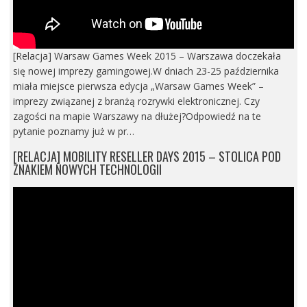
[Relacja] Warsaw Games Week 2015 – Warszawa doczekała
się nowej imprezy gamingowej.W dniach 23-25 października
miała miejsce pierwsza edycja „Warsaw Games Week” –
imprezy związanej z branżą rozrywki elektronicznej. Czy
zagości na mapie Warszawy na dłużej?Odpowiedź na te
pytanie poznamy już w pr…
[RELACJA] MOBILITY RESELLER DAYS 2015 – STOLICA POD
ZNAKIEM NOWYCH TECHNOLOGII