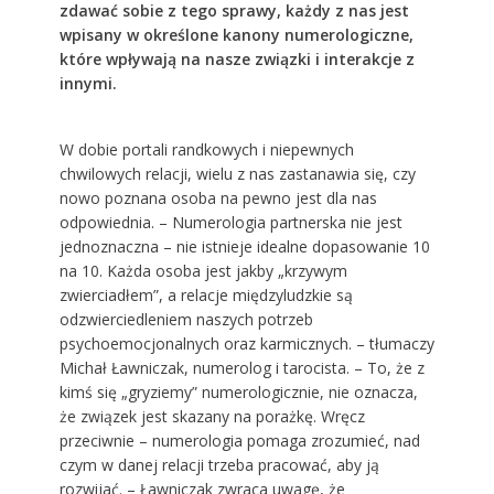
zdawać sobie z tego sprawy, każdy z nas jest
wpisany w określone kanony numerologiczne,
które wpływają na nasze związki i interakcje z
innymi.
W dobie portali randkowych i niepewnych
chwilowych relacji, wielu z nas zastanawia się, czy
nowo poznana osoba na pewno jest dla nas
odpowiednia. – Numerologia partnerska nie jest
jednoznaczna – nie istnieje idealne dopasowanie 10
na 10. Każda osoba jest jakby „krzywym
zwierciadłem”, a relacje międzyludzkie są
odzwierciedleniem naszych potrzeb
psychoemocjonalnych oraz karmicznych. – tłumaczy
Michał Ławniczak, numerolog i tarocista. – To, że z
kimś się „gryziemy” numerologicznie, nie oznacza,
że związek jest skazany na porażkę. Wręcz
przeciwnie – numerologia pomaga zrozumieć, nad
czym w danej relacji trzeba pracować, aby ją
rozwijać. – Ławniczak zwraca uwagę, że