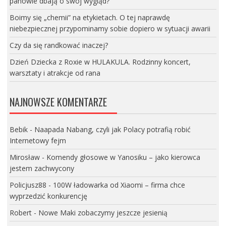
panowie dbają o swój wygląd?
Boimy się „chemii” na etykietach. O tej naprawdę
niebezpiecznej przypominamy sobie dopiero w sytuacji awarii
Czy da się randkować inaczej?
Dzień Dziecka z Roxie w HULAKULA. Rodzinny koncert,
warsztaty i atrakcje od rana
NAJNOWSZE KOMENTARZE
Bebik
-
Naapada Nabang, czyli jak Polacy potrafią robić
Internetowy fejm
Mirosław
-
Komendy głosowe w Yanosiku – jako kierowca
jestem zachwycony
Policjusz88
-
100W ładowarka od Xiaomi – firma chce
wyprzedzić konkurencję
Robert
-
Nowe Maki zobaczymy jeszcze jesienią