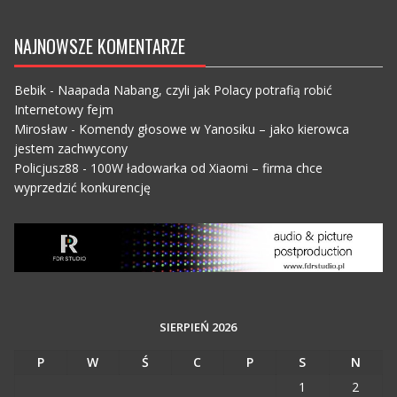
NAJNOWSZE KOMENTARZE
Bebik
-
Naapada Nabang, czyli jak Polacy potrafią robić
Internetowy fejm
Mirosław
-
Komendy głosowe w Yanosiku – jako kierowca
jestem zachwycony
Policjusz88
-
100W ładowarka od Xiaomi – firma chce
wyprzedzić konkurencję
SIERPIEŃ 2026
P
W
Ś
C
P
S
N
1
2