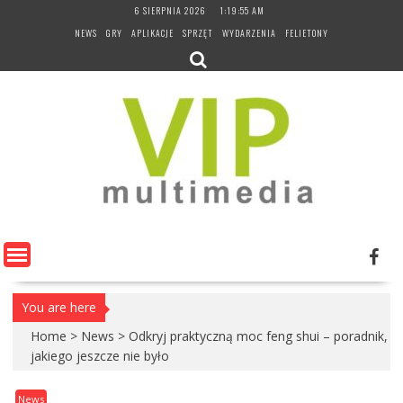
Skip
6 SIERPNIA 2026
1:19:55 AM
to
NEWS
GRY
APLIKACJE
SPRZĘT
WYDARZENIA
FELIETONY
content
You are here
Home
>
News
>
Odkryj praktyczną moc feng shui – poradnik,
jakiego jeszcze nie było
News