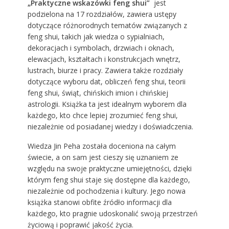
„Praktyczne wskazówki feng shui”
jest
podzielona na 17 rozdziałów, zawiera ustępy
dotyczące różnorodnych tematów związanych z
feng shui, takich jak wiedza o sypialniach,
dekoracjach i symbolach, drzwiach i oknach,
elewacjach, kształtach i konstrukcjach wnętrz,
lustrach, biurze i pracy. Zawiera także rozdziały
dotyczące wyboru dat, obliczeń feng shui, teorii
feng shui, świąt, chińskich imion i chińskiej
astrologii. Książka ta jest idealnym wyborem dla
każdego, kto chce lepiej zrozumieć feng shui,
niezależnie od posiadanej wiedzy i doświadczenia.
Wiedza Jin Peha została doceniona na całym
świecie, a on sam jest cieszy się uznaniem ze
względu na swoje praktyczne umiejętności, dzięki
którym feng shui staje się dostępne dla każdego,
niezależnie od pochodzenia i kultury. Jego nowa
książka stanowi obfite źródło informacji dla
każdego, kto pragnie udoskonalić swoją przestrzeń
życiową i poprawić jakość życia.