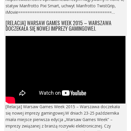
statyw Manfrotto Pixi Smart, uchwyt Manfrotto TwistGrip,
iMovie========================================…
[RELACJA] WARSAW GAMES WEEK 2015 – WARSZAWA
DOCZEKAŁA SIĘ NOWEJ IMPREZY GAMINGOWEJ.
[Relacja] Warsaw Games Week 2015 – Warszawa doczekała
się nowej imprezy gamingowej.W dniach 23-25 października
miała miejsce pierwsza edycja „Warsaw Games Week” –
imprezy związanej z branżą rozrywki elektronicznej. Czy