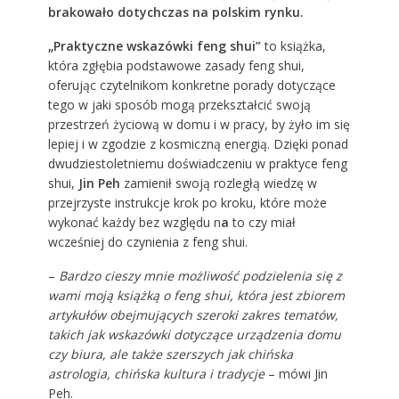
brakowało dotychczas na polskim rynku.
„Praktyczne wskazówki feng shui”
to książka,
która zgłębia podstawowe zasady feng shui,
oferując czytelnikom konkretne porady dotyczące
tego w jaki sposób mogą przekształcić swoją
przestrzeń życiową w domu i w pracy, by żyło im się
lepiej i w zgodzie z kosmiczną energią. Dzięki ponad
dwudziestoletniemu doświadczeniu w praktyce feng
shui,
Jin Peh
zamienił swoją rozległą wiedzę w
przejrzyste instrukcje krok po kroku, które może
wykonać każdy bez względu n
a
to czy miał
wcześniej do czynienia z feng shui.
–
Bardzo cieszy mnie możliwość podzielenia się z
wami moją książką o feng shui, która jest zbiorem
artykułów obejmujących szeroki zakres tematów,
takich jak wskazówki dotyczące urządzenia domu
czy biura, ale także szerszych jak chińska
astrologia, chińska kultura i tradycje
– mówi Jin
Peh.