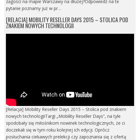
zagości na mapie Warszawy na dłużej?Odpowiedź na te
pytanie poznamy już w pr…
[RELACJA] MOBILITY RESELLER DAYS 2015 – STOLICA POD
ZNAKIEM NOWYCH TECHNOLOGII
[Relacja] Mobility Reseller Days 2015 – Stolica pod znakiem
nowych technologiiTargi „Mobility Reseller Days”, na tyle
spodobały się miłośnikom nowinek technologicznych, że ci
doczekali się w tym roku kolejnej ich edycji. Oprócz
posłuchania ciekawych prelekcji czy zapoznania się z ofertą