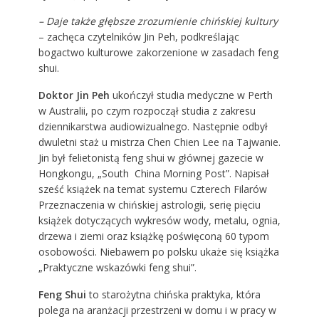
– Daje także głębsze zrozumienie chińskiej kultury
– zachęca czytelników Jin Peh, podkreślając
bogactwo kulturowe zakorzenione w zasadach feng
shui.
Doktor Jin Peh
ukończył studia medyczne w Perth
w Australii, po czym rozpoczął studia z zakresu
dziennikarstwa audiowizualnego. Następnie odbył
dwuletni staż u mistrza Chen Chien Lee na Tajwanie.
Jin był felietonistą feng shui w głównej gazecie w
Hongkongu, „South China Morning Post”. Napisał
sześć książek na temat systemu Czterech Filarów
Przeznaczenia w chińskiej astrologii, serię pięciu
książek dotyczących wykresów wody, metalu, ognia,
drzewa i ziemi oraz książkę poświęconą 60 typom
osobowości. Niebawem po polsku ukaże się książka
„Praktyczne wskazówki feng shui”.
Feng Shui
to starożytna chińska praktyka, która
polega na aranżacji przestrzeni w domu i w pracy w