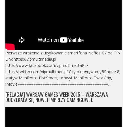
Pierwsze wrażenia z użytkowania smartfona Neffos C7 od TP-
Link.https://vipmultimedia.pl
https://www.facebook.com/vipmultimediaPL/
https://twitter.com/Vipmultimedia1Czym nagrywamy?iPhone 8,
statyw Manfrotto Pixi Smart, uchwyt Manfrotto TwistGrip,
iMovie========================================…
[RELACJA] WARSAW GAMES WEEK 2015 – WARSZAWA
DOCZEKAŁA SIĘ NOWEJ IMPREZY GAMINGOWEJ.