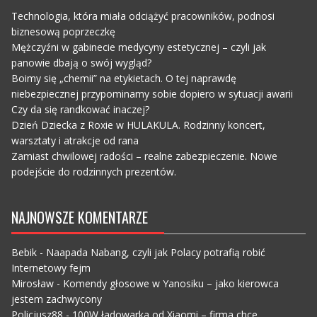
Technologia, która miała odciążyć pracowników, podnosi
biznesową poprzeczkę
Mężczyźni w gabinecie medycyny estetycznej – czyli jak
panowie dbają o swój wygląd?
Boimy się „chemii” na etykietach. O tej naprawdę
niebezpiecznej przypominamy sobie dopiero w sytuacji awarii
Czy da się randkować inaczej?
Dzień Dziecka z Roxie w HULAKULA. Rodzinny koncert,
warsztaty i atrakcje od rana
Zamiast chwilowej radości – realne zabezpieczenie. Nowe
podejście do rodzinnych prezentów.
NAJNOWSZE KOMENTARZE
Bebik
-
Naapada Nabang, czyli jak Polacy potrafią robić
Internetowy fejm
Mirosław
-
Komendy głosowe w Yanosiku – jako kierowca
jestem zachwycony
Policjusz88
-
100W ładowarka od Xiaomi – firma chce