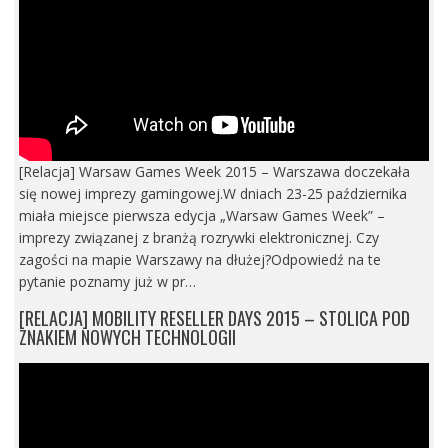
[Relacja] Warsaw Games Week 2015 – Warszawa doczekała
się nowej imprezy gamingowej.W dniach 23-25 października
miała miejsce pierwsza edycja „Warsaw Games Week” –
imprezy związanej z branżą rozrywki elektronicznej. Czy
zagości na mapie Warszawy na dłużej?Odpowiedź na te
pytanie poznamy już w pr…
[RELACJA] MOBILITY RESELLER DAYS 2015 – STOLICA POD
ZNAKIEM NOWYCH TECHNOLOGII