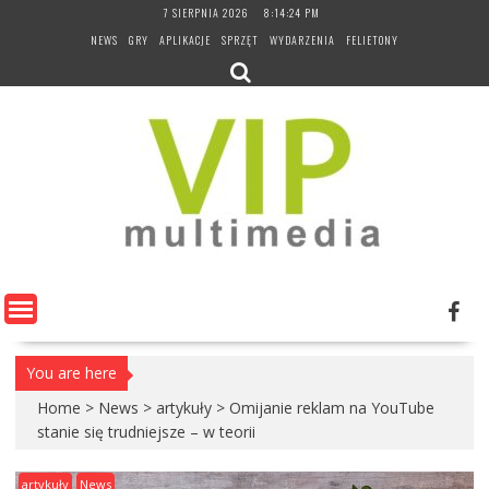
Skip
7 SIERPNIA 2026
8:14:25 PM
to
NEWS
GRY
APLIKACJE
SPRZĘT
WYDARZENIA
FELIETONY
content
You are here
Home
>
News
>
artykuły
>
Omijanie reklam na YouTube
stanie się trudniejsze – w teorii
artykuły
News