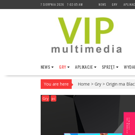
Skip
7 SIERPNIA 2026
7:02:06 AM
NEWS
GRY
APLIKAC
to
content
NEWS
GRY
APLIKACJE
SPRZĘT
WYDAR
You are here
Home
>
Gry
>
Origin ma Blac
Gry
pc