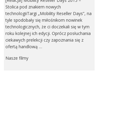
[Relacja] Mobility Reseller Days 2015 –
Stolica pod znakiem nowych
technologiiTargi „Mobility Reseller Days”, na
tyle spodobały się miłośnikom nowinek
technologicznych, że ci doczekali się w tym
roku kolejnej ich edycji. Oprócz posłuchania
ciekawych prelekcji czy zapoznania się z
ofertą handlową …
Nasze filmy