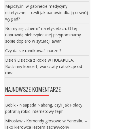
Mężczyźni w gabinecie medycyny
estetycznej – czyli jak panowie dbają o swój
wygląd?
Boimy się „chemii” na etykietach. O tej
naprawdę niebezpiecznej przypominamy
sobie dopiero w sytuacji awarii
Czy da się randkować inaczej?
Dzień Dziecka z Roxie w HULAKULA.
Rodzinny koncert, warsztaty i atrakcje od
rana
NAJNOWSZE KOMENTARZE
Bebik
-
Naapada Nabang, czyli jak Polacy
potrafią robić Internetowy fejm
Mirosław
-
Komendy głosowe w Yanosiku –
jako kierowca jestem zachwycony