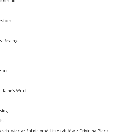
ftermath
estorm
’s Revenge
Hour
s
 Kane’s Wrath
sing
ht
ch, więc aż żal nie brać. Listę tytułów z Origin na Black