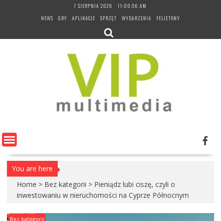
Skip
7 SIERPNIA 2026
11:00:57 AM
to
NEWS
GRY
APLIKACJE
SPRZĘT
WYDARZENIA
FELIETONY
content
You are here
Home
>
Bez kategorii
>
Pieniądz lubi ciszę, czyli o
inwestowaniu w nieruchomości na Cyprze Północnym
Bez kategorii