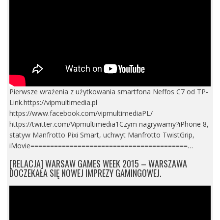
Pierwsze wrażenia z użytkowania smartfona Neffos C7 od TP-
Link.https://vipmultimedia.pl
https://www.facebook.com/vipmultimediaPL/
https://twitter.com/Vipmultimedia1Czym nagrywamy?iPhone 8,
statyw Manfrotto Pixi Smart, uchwyt Manfrotto TwistGrip,
iMovie========================================…
[RELACJA] WARSAW GAMES WEEK 2015 – WARSZAWA
DOCZEKAŁA SIĘ NOWEJ IMPREZY GAMINGOWEJ.