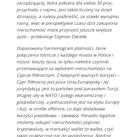
zarządzającej, która pobiera dla siebie 30 proc.
przychodu z najmu. Jest także liczony na dzień
dzisiejszy, a należy podkreślić, że stawki wynajmu
rosną, więc w perspektywie czasu dziś zakupiona
nieruchomość może przynosić jeszcze większe
zyski
– przekonuje Szymon Darznik.
Dopasowany harmonogram płatności, tanie
połączenia lotnicze z każdego miasta w Polsce i
niższe koszty życia, to tylko niektóre czynniki
przemawiające za wyborem nieruchomości na
Cyprze Północnym. Z kolejnych ważnych korzyści –
Cypr Północny jest poza Unią Europejską i jej
jurysdykcją, jest to państwo pod parasolem Turcji,
drugiej siły w NATO i potęgi ekonomicznej i
gospodarczej, a jednocześnie jest na styku Europy
i Azji, w strefie offshore, co daje dodatkowe
korzyści podatkowe
– zauważa.
Ponadto legalnie
możemy zakupić nieruchomości poprzez
kryptowaluty, w transakcji wallet to wallet, czyli
takiej praktycznie nie do wyśledzenia. Nigdzie