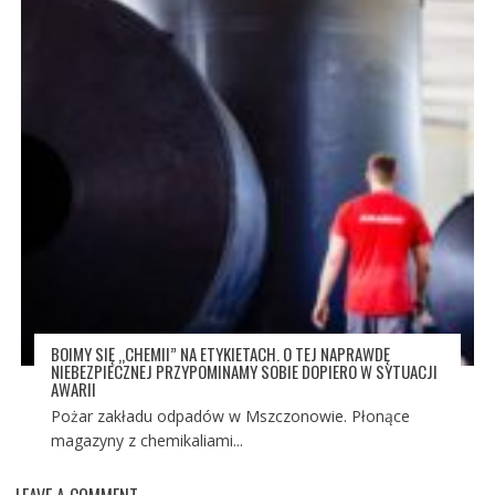
BOIMY SIĘ „CHEMII” NA ETYKIETACH. O TEJ NAPRAWDĘ
NIEBEZPIECZNEJ PRZYPOMINAMY SOBIE DOPIERO W SYTUACJI
AWARII
Pożar zakładu odpadów w Mszczonowie. Płonące
magazyny z chemikaliami...