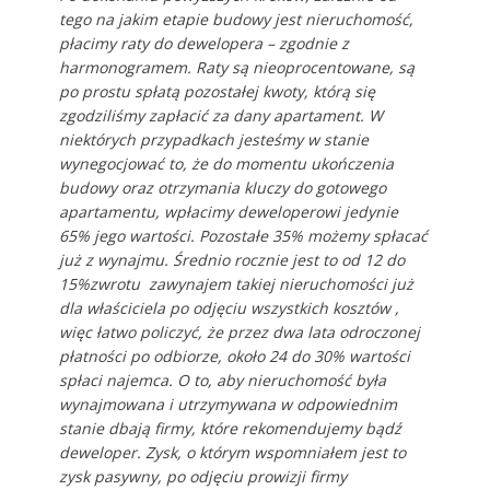
tego na jakim etapie budowy jest nieruchomość,
płacimy raty do dewelopera – zgodnie z
harmonogramem. Raty są nieoprocentowane, są
po prostu spłatą pozostałej kwoty, którą się
zgodziliśmy zapłacić za dany apartament. W
niektórych przypadkach jesteśmy w stanie
wynegocjować to, że do momentu ukończenia
budowy oraz otrzymania kluczy do gotowego
apartamentu, wpłacimy deweloperowi jedynie
65% jego wartości. Pozostałe 35% możemy spłacać
już z wynajmu. Średnio rocznie jest to od 12 do
15%zwrotu zawynajem takiej nieruchomości już
dla właściciela po odjęciu wszystkich kosztów ,
więc łatwo policzyć, że przez dwa lata odroczonej
płatności po odbiorze, około 24 do 30% wartości
spłaci najemca. O to, aby nieruchomość była
wynajmowana i utrzymywana w odpowiednim
stanie dbają firmy, które rekomendujemy bądź
deweloper. Zysk, o którym wspomniałem jest to
zysk pasywny, po odjęciu prowizji firmy