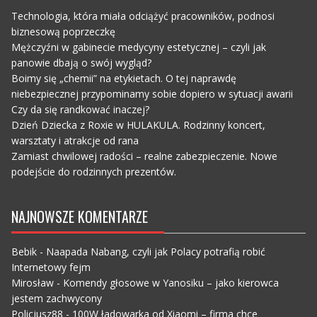
Technologia, która miała odciążyć pracowników, podnosi
biznesową poprzeczkę
Mężczyźni w gabinecie medycyny estetycznej – czyli jak
panowie dbają o swój wygląd?
Boimy się „chemii” na etykietach. O tej naprawdę
niebezpiecznej przypominamy sobie dopiero w sytuacji awarii
Czy da się randkować inaczej?
Dzień Dziecka z Roxie w HULAKULA. Rodzinny koncert,
warsztaty i atrakcje od rana
Zamiast chwilowej radości – realne zabezpieczenie. Nowe
podejście do rodzinnych prezentów.
NAJNOWSZE KOMENTARZE
Bebik
-
Naapada Nabang, czyli jak Polacy potrafią robić
Internetowy fejm
Mirosław
-
Komendy głosowe w Yanosiku – jako kierowca
jestem zachwycony
Policjusz88
-
100W ładowarka od Xiaomi – firma chce