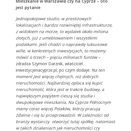
Mieszkanie w Warszawie czy na Cyprze – oto
jest pytanie
Jednopokojowe studio, w prestiżowych
lokalizacjach i bardzo rozwiniętej infrastrukturze,
z widokiem na morze, to wydatek około miliona
złotych, już z umeblowaniem i wszystkimi
podatkami. Jeśli chodzi o naprawdę luksusowe
wille, w konkretnych inwestycjach, to możemy
mówić o trzech – pięciu milionach funtów
–
zdradza Szymon Darznik, właściciel
inwestycjenacyprze.pl, po czym dodaje:
Na ten
moment jest więcej chętnych, niż dobrych
nieruchomości. Najbardziej opłaca się kupić
nieruchomość, która jest w trakcie budowy, a
największym popytem cieszą się studia i
dwupokojowe mieszkania.
Na Cyprze Północnym
mamy coraz więcej Polaków, którzy pracują
zdalnie i się tu przeprowadzili. W zależności od
branży wystarczy otworzyć tutaj spółkę, natomiast
w takich działaniach jak nieruchomości czy