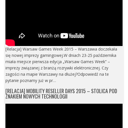
[Relacja] Warsaw Games Week 2015 – Warszawa doczekała
się nowej imprezy gamingowej.W dniach 23-25 października
miała miejsce pierwsza edycja „Warsaw Games Week” –
imprezy związanej z branżą rozrywki elektronicznej. Czy
zagości na mapie Warszawy na dłużej?Odpowiedź na te
pytanie poznamy już w pr…
[RELACJA] MOBILITY RESELLER DAYS 2015 – STOLICA POD
ZNAKIEM NOWYCH TECHNOLOGII