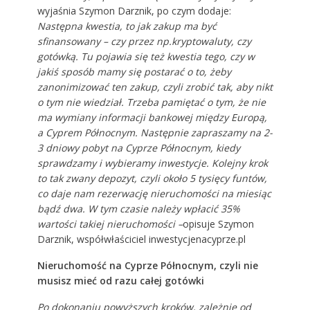
wyjaśnia Szymon Darznik, po czym dodaje:
Następna kwestia, to jak zakup ma być
sfinansowany – czy przez np.kryptowaluty, czy
gotówką. Tu pojawia się też kwestia tego, czy w
jakiś sposób mamy się postarać o to, żeby
zanonimizować ten zakup, czyli zrobić tak, aby nikt
o tym nie wiedział. Trzeba pamiętać o tym, że nie
ma wymiany informacji bankowej między Europą,
a Cyprem Północnym. Następnie zapraszamy na 2-
3 dniowy pobyt na Cyprze Północnym, kiedy
sprawdzamy i wybieramy inwestycje. Kolejny krok
to tak zwany depozyt, czyli około 5 tysięcy funtów,
co daje nam rezerwację nieruchomości na miesiąc
bądź dwa. W tym czasie należy wpłacić 35%
wartości takiej nieruchomości –
opisuje Szymon
Darznik, współwłaściciel inwestycjenacyprze.pl
Nieruchomość na Cyprze Północnym, czyli nie
musisz mieć od razu całej gotówki
Po dokonaniu powyższych kroków, zależnie od