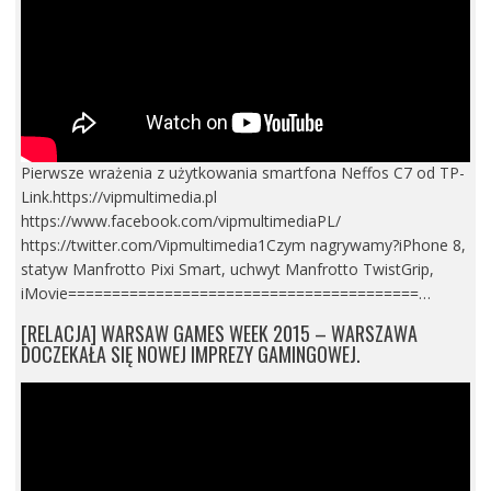
Pierwsze wrażenia z użytkowania smartfona Neffos C7 od TP-
Link.https://vipmultimedia.pl
https://www.facebook.com/vipmultimediaPL/
https://twitter.com/Vipmultimedia1Czym nagrywamy?iPhone 8,
statyw Manfrotto Pixi Smart, uchwyt Manfrotto TwistGrip,
iMovie========================================…
[RELACJA] WARSAW GAMES WEEK 2015 – WARSZAWA
DOCZEKAŁA SIĘ NOWEJ IMPREZY GAMINGOWEJ.