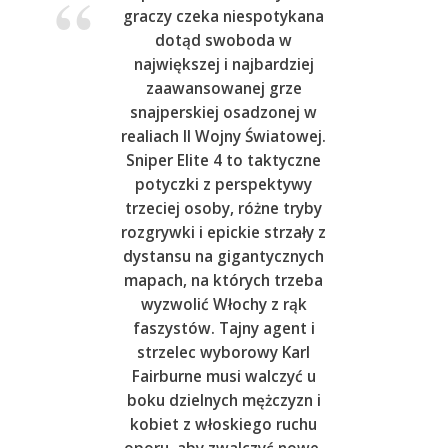
graczy czeka niespotykana
dotąd swoboda w
największej i najbardziej
zaawansowanej grze
snajperskiej osadzonej w
realiach II Wojny Światowej.
Sniper Elite 4 to taktyczne
potyczki z perspektywy
trzeciej osoby, różne tryby
rozgrywki i epickie strzały z
dystansu na gigantycznych
mapach, na których trzeba
wyzwolić Włochy z rąk
faszystów. Tajny agent i
strzelec wyborowy Karl
Fairburne musi walczyć u
boku dzielnych mężczyzn i
kobiet z włoskiego ruchu