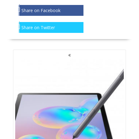
Share on Facebook
Share on Twitter
NAWIGACJA
PO
WPISACH