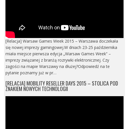
[Relacja] Warsaw Games Week 2015 – Warszawa doczekała
się nowej imprezy gamingowej.W dniach 23-25 października
miała miejsce pierwsza edycja „Warsaw Games Week” –
imprezy związanej z branżą rozrywki elektronicznej. Czy
zagości na mapie Warszawy na dłużej?Odpowiedź na te
pytanie poznamy już w pr…
[RELACJA] MOBILITY RESELLER DAYS 2015 – STOLICA POD
ZNAKIEM NOWYCH TECHNOLOGII