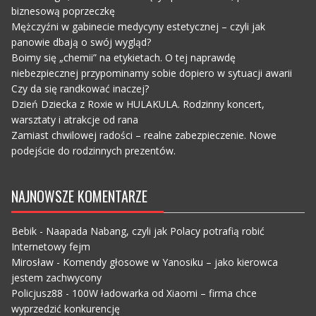
biznesową poprzeczkę
Mężczyźni w gabinecie medycyny estetycznej – czyli jak
panowie dbają o swój wygląd?
Boimy się „chemii” na etykietach. O tej naprawdę
niebezpiecznej przypominamy sobie dopiero w sytuacji awarii
Czy da się randkować inaczej?
Dzień Dziecka z Roxie w HULAKULA. Rodzinny koncert,
warsztaty i atrakcje od rana
Zamiast chwilowej radości – realne zabezpieczenie. Nowe
podejście do rodzinnych prezentów.
NAJNOWSZE KOMENTARZE
Bebik
-
Naapada Nabang, czyli jak Polacy potrafią robić
Internetowy fejm
Mirosław
-
Komendy głosowe w Yanosiku – jako kierowca
jestem zachwycony
Policjusz88
-
100W ładowarka od Xiaomi – firma chce
wyprzedzić konkurencję