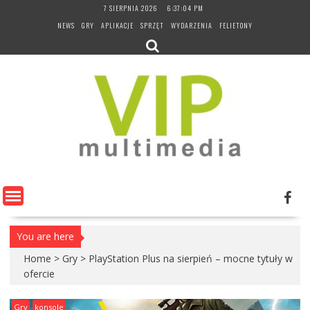
Skip
7 SIERPNIA 2026
6:37:05 PM
to
NEWS
GRY
APLIKACJE
SPRZĘT
WYDARZENIA
FELIETONY
content
You are here
Home
>
Gry
>
PlayStation Plus na sierpień – mocne tytuły w
ofercie
Gry
konsole