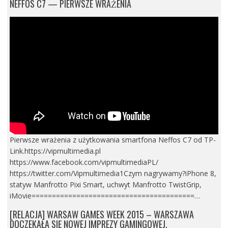
NEFFOS C7 — PIERWSZE WRAŻENIA
Pierwsze wrażenia z użytkowania smartfona Neffos C7 od TP-
Link.https://vipmultimedia.pl
https://www.facebook.com/vipmultimediaPL/
https://twitter.com/Vipmultimedia1Czym nagrywamy?iPhone 8,
statyw Manfrotto Pixi Smart, uchwyt Manfrotto TwistGrip,
iMovie========================================…
[RELACJA] WARSAW GAMES WEEK 2015 – WARSZAWA
DOCZEKAŁA SIĘ NOWEJ IMPREZY GAMINGOWEJ.