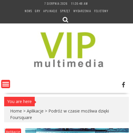
Skip
7 SIERPNIA 2026
11:20:49 AM
to
NEWS
GRY
APLIKACJE
SPRZĘT
WYDARZENIA
FELIETONY
content
You are here
Home
>
Aplikacje
>
Podróż w czasie możliwa dzięki
Foursquare
Aplikacje