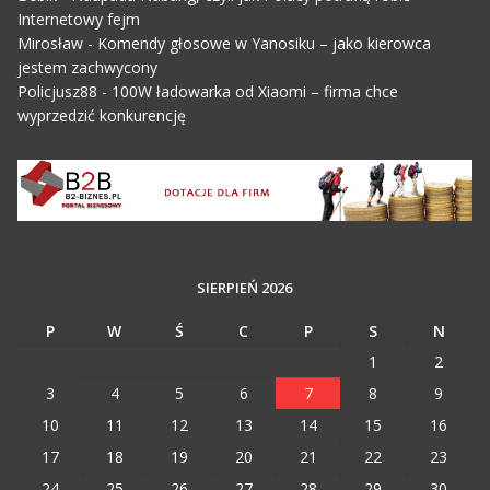
Internetowy fejm
Mirosław
-
Komendy głosowe w Yanosiku – jako kierowca
jestem zachwycony
Policjusz88
-
100W ładowarka od Xiaomi – firma chce
wyprzedzić konkurencję
SIERPIEŃ 2026
P
W
Ś
C
P
S
N
1
2
3
4
5
6
7
8
9
10
11
12
13
14
15
16
17
18
19
20
21
22
23
24
25
26
27
28
29
30