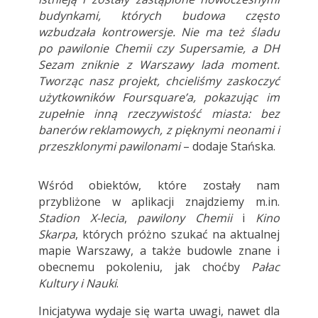
budynkami, których budowa często
wzbudzała kontrowersje. Nie ma też śladu
po pawilonie Chemii czy Supersamie, a DH
Sezam zniknie z
Warszawy
lada moment.
Tworząc nasz projekt, chcieliśmy zaskoczyć
użytkowników Foursquare’a, pokazując im
zupełnie inną rzeczywistość
miasta
: bez
banerów reklamowych, z pięknymi neonami i
przeszklonymi pawilonami
– dodaje Stańska.
Wśród obiektów, które zostały nam
przybliżone w aplikacji znajdziemy m.in.
Stadion X-lecia
,
pawilony Chemii
i
Kino
Skarpa
, których próżno szukać na aktualnej
mapie Warszawy, a także budowle znane i
obecnemu pokoleniu, jak choćby
Pałac
Kultury i Nauki
.
Inicjatywa wydaje się warta uwagi, nawet dla