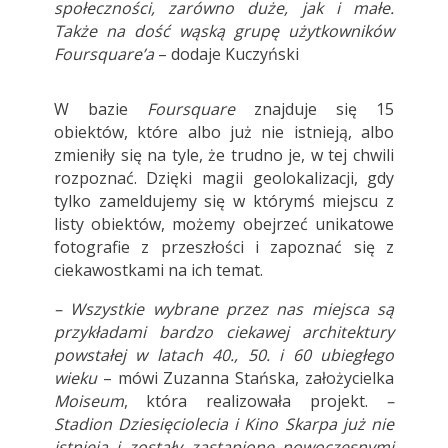
społeczności, zarówno duże, jak i małe.
Także na dość wąską grupę użytkowników
Foursquare’a
– dodaje Kuczyński
W bazie
Foursquare
znajduje się 15
obiektów, które albo już nie istnieją, albo
zmieniły się na tyle, że trudno je, w tej chwili
rozpoznać. Dzięki magii geolokalizacji, gdy
tylko zameldujemy się w którymś miejscu z
listy obiektów, możemy obejrzeć unikatowe
fotografie z przeszłości i zapoznać się z
ciekawostkami na ich temat.
– Wszystkie wybrane przez nas miejsca są
przykładami bardzo ciekawej architektury
powstałej w latach 40., 50. i 60 ubiegłego
wieku
– mówi Zuzanna Stańska, założycielka
Moiseum
, która realizowała projekt.
–
Stadion Dziesięciolecia i Kino Skarpa już nie
istnieją i zostały zastąpione nowoczesnymi