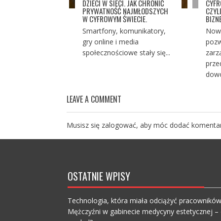
DZIECI W SIECI. JAK CHRONIĆ
CYFR
PRYWATNOŚĆ NAJMŁODSZYCH
CZYL
W CYFROWYM ŚWIECIE.
BIZN
Smartfony, komunikatory,
Nowo
gry online i media
pozw
społecznościowe stały się...
zarz
prze
dowo
LEAVE A COMMENT
Musisz się
zalogować
, aby móc dodać komentar
OSTATNIE WPISY
Technologia, która miała odciążyć pracownikó
Mężczyźni w gabinecie medycyny estetycznej – c