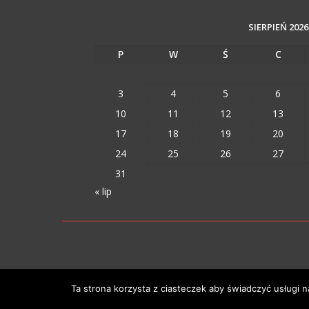
SIERPIEŃ 2026
P
W
Ś
C
3
4
5
6
10
11
12
13
17
18
19
20
24
25
26
27
31
« lip
VIPM © 2023
Ta strona korzysta z ciasteczek aby świadczyć usługi 