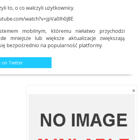
i to, o co walczyli użytkownicy.
utube.com/watch?v=jpVa0lh0j8E
temem mobilnym, któremu niełatwo przychodzi
de mniejsze lub większe aktualizacje zwiększają
 się bezpośrednio na popularność platformy.
 on Twitter