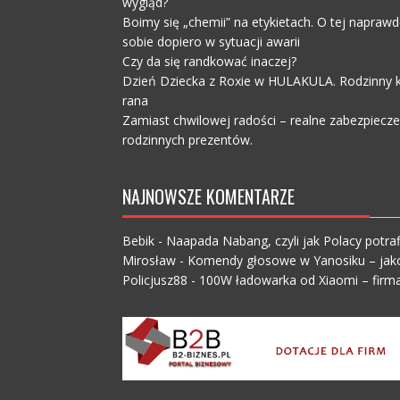
wygląd?
Boimy się „chemii” na etykietach. O tej napra
sobie dopiero w sytuacji awarii
Czy da się randkować inaczej?
Dzień Dziecka z Roxie w HULAKULA. Rodzinny ko
rana
Zamiast chwilowej radości – realne zabezpiecz
rodzinnych prezentów.
NAJNOWSZE KOMENTARZE
Bebik
-
Naapada Nabang, czyli jak Polacy potraf
Mirosław
-
Komendy głosowe w Yanosiku – jak
Policjusz88
-
100W ładowarka od Xiaomi – firma