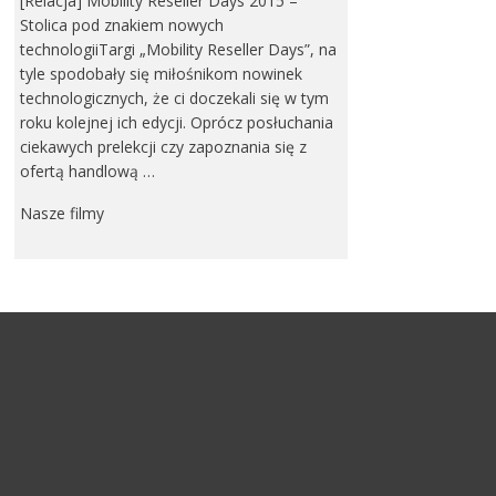
[Relacja] Mobility Reseller Days 2015 –
Stolica pod znakiem nowych
technologiiTargi „Mobility Reseller Days”, na
tyle spodobały się miłośnikom nowinek
technologicznych, że ci doczekali się w tym
roku kolejnej ich edycji. Oprócz posłuchania
ciekawych prelekcji czy zapoznania się z
ofertą handlową …
Nasze filmy