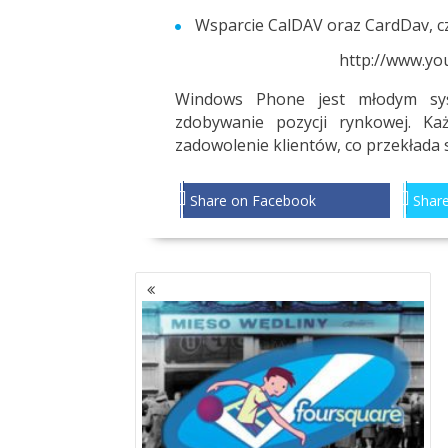
Wsparcie CalDAV oraz CardDav, czyl
http://www.yo
Windows Phone jest młodym sys
zdobywanie pozycji rynkowej. Każ
zadowolenie klientów, co przekłada
Share on Facebook
Share
NAWIGACJA
PO
WPISACH