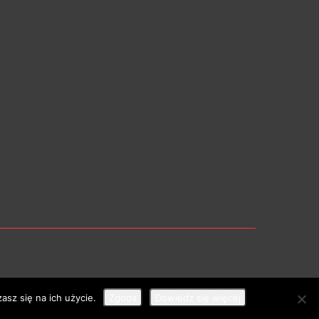
asz się na ich użycie.
Zgoda
Dowiedz się więcej