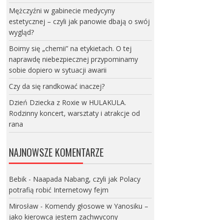
Mężczyźni w gabinecie medycyny
estetycznej – czyli jak panowie dbają o swój
wygląd?
Boimy się „chemii” na etykietach. O tej
naprawdę niebezpiecznej przypominamy
sobie dopiero w sytuacji awarii
Czy da się randkować inaczej?
Dzień Dziecka z Roxie w HULAKULA.
Rodzinny koncert, warsztaty i atrakcje od
rana
NAJNOWSZE KOMENTARZE
Bebik
-
Naapada Nabang, czyli jak Polacy
potrafią robić Internetowy fejm
Mirosław
-
Komendy głosowe w Yanosiku –
jako kierowca jestem zachwycony