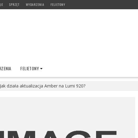
JE
SPRZĘT
WYDARZENIA
FELIETONY
ZENIA
FELIETONY
Jak działa aktualizacja Amber na Lumi 920?