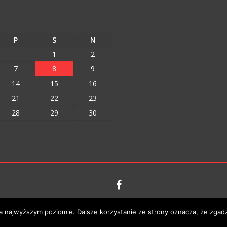
P
S
N
1
2
7
8
9
14
15
16
21
22
23
28
29
30
na najwyższym poziomie. Dalsze korzystanie ze strony oznacza, że zgadz