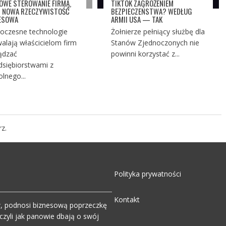
OWE STEROWANIE FIRMĄ,
TIKTOK ZAGROŻENIEM
I NOWA RZECZYWISTOŚĆ
BEZPIECZEŃSTWA? WEDŁUG
ESOWA
ARMII USA — TAK
czesne technologie
Żołnierze pełniący służbę dla
alają właścicielom firm
Stanów Zjednoczonych nie
ądzać
powinni korzystać z...
dsiębiorstwami z
lnego...
z.
Polityka prywatności
Kontakt
w, podnosi biznesową poprzeczkę
zyli jak panowie dbają o swój