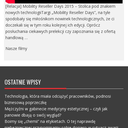
[Relacja] Mobility Reseller Days 2015 – Stolica pod znakiem
nowych technologiiTargi „Mobility Reseller Days”, na tyle
spodobały się miłośnikom nowinek technologicznych, że ci
doczekali się w tym roku kolejnej ich edycji. Oprócz
posłuchania ciekawych prelekcji czy zapoznania się z ofertą
handlową …
Nasze filmy
OSTATNIE WPISY
Technologia, która miała odciążyć pracowników, podnosi
biznesową poprzeczkę
Mężczyźni w gabinecie medycyny estetycznej – czyli jak
panowie dbają o swój wygląd?
Boimy się „chemii” na etykietach. O tej naprawdę
niebezpiecznej przypominamy sobie dopiero w sytuacji awarii