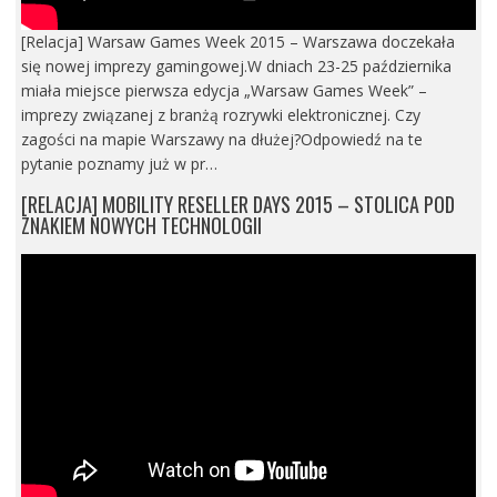
[Relacja] Warsaw Games Week 2015 – Warszawa doczekała
się nowej imprezy gamingowej.W dniach 23-25 października
miała miejsce pierwsza edycja „Warsaw Games Week” –
imprezy związanej z branżą rozrywki elektronicznej. Czy
zagości na mapie Warszawy na dłużej?Odpowiedź na te
pytanie poznamy już w pr…
[RELACJA] MOBILITY RESELLER DAYS 2015 – STOLICA POD
ZNAKIEM NOWYCH TECHNOLOGII