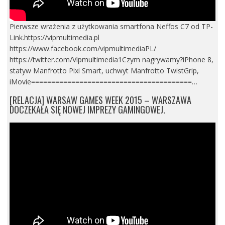
Pierwsze wrażenia z użytkowania smartfona Neffos C7 od TP-
Link.https://vipmultimedia.pl
https://www.facebook.com/vipmultimediaPL/
https://twitter.com/Vipmultimedia1Czym nagrywamy?iPhone 8,
statyw Manfrotto Pixi Smart, uchwyt Manfrotto TwistGrip,
iMovie========================================…
[RELACJA] WARSAW GAMES WEEK 2015 – WARSZAWA
DOCZEKAŁA SIĘ NOWEJ IMPREZY GAMINGOWEJ.