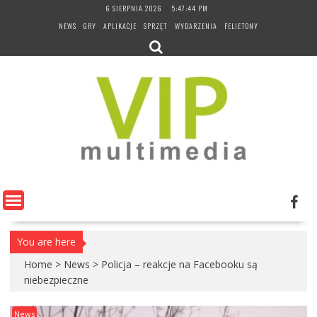
Skip
6 SIERPNIA 2026
5:47:45 PM
to
NEWS
GRY
APLIKACJE
SPRZĘT
WYDARZENIA
FELIETONY
content
You are here
Home
>
News
>
Policja – reakcje na Facebooku są
niebezpieczne
News