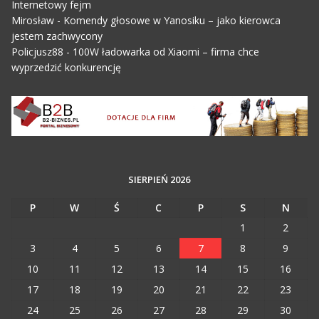
Internetowy fejm
Mirosław
-
Komendy głosowe w Yanosiku – jako kierowca
jestem zachwycony
Policjusz88
-
100W ładowarka od Xiaomi – firma chce
wyprzedzić konkurencję
SIERPIEŃ 2026
P
W
Ś
C
P
S
N
1
2
3
4
5
6
7
8
9
10
11
12
13
14
15
16
17
18
19
20
21
22
23
24
25
26
27
28
29
30