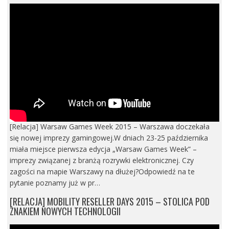
[Relacja] Warsaw Games Week 2015 – Warszawa doczekała
się nowej imprezy gamingowej.W dniach 23-25 października
miała miejsce pierwsza edycja „Warsaw Games Week” –
imprezy związanej z branżą rozrywki elektronicznej. Czy
zagości na mapie Warszawy na dłużej?Odpowiedź na te
pytanie poznamy już w pr…
[RELACJA] MOBILITY RESELLER DAYS 2015 – STOLICA POD
ZNAKIEM NOWYCH TECHNOLOGII