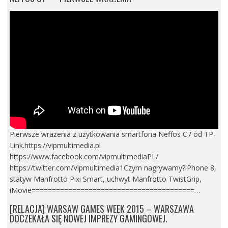
Pierwsze wrażenia z użytkowania smartfona Neffos C7 od TP-
Link.https://vipmultimedia.pl
https://www.facebook.com/vipmultimediaPL/
https://twitter.com/Vipmultimedia1Czym nagrywamy?iPhone 8,
statyw Manfrotto Pixi Smart, uchwyt Manfrotto TwistGrip,
iMovie========================================…
[RELACJA] WARSAW GAMES WEEK 2015 – WARSZAWA
DOCZEKAŁA SIĘ NOWEJ IMPREZY GAMINGOWEJ.