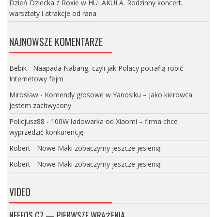
Dzień Dziecka z Roxie w HULAKULA. Rodzinny koncert,
warsztaty i atrakcje od rana
NAJNOWSZE KOMENTARZE
Bebik
-
Naapada Nabang, czyli jak Polacy potrafią robić
Internetowy fejm
Mirosław
-
Komendy głosowe w Yanosiku – jako kierowca
jestem zachwycony
Policjusz88
-
100W ładowarka od Xiaomi – firma chce
wyprzedzić konkurencję
Robert
-
Nowe Maki zobaczymy jeszcze jesienią
Robert
-
Nowe Maki zobaczymy jeszcze jesienią
VIDEO
NEFFOS C7 — PIERWSZE WRAŻENIA