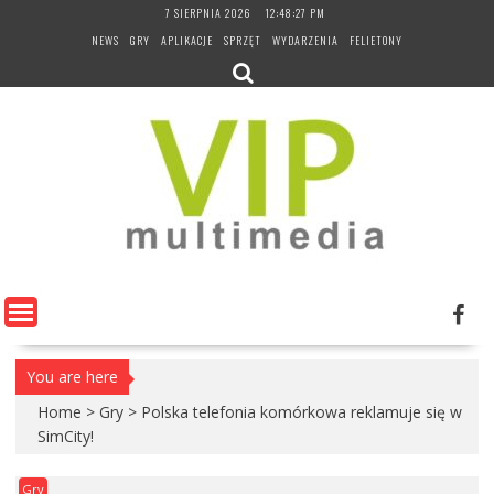
Skip
7 SIERPNIA 2026
12:48:27 PM
to
NEWS
GRY
APLIKACJE
SPRZĘT
WYDARZENIA
FELIETONY
content
You are here
Home
>
Gry
>
Polska telefonia komórkowa reklamuje się w
SimCity!
Gry