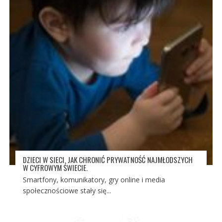
DZIECI W SIECI. JAK CHRONIĆ PRYWATNOŚĆ NAJMŁODSZYCH
W CYFROWYM ŚWIECIE.
Smartfony, komunikatory, gry online i media
społecznościowe stały się...