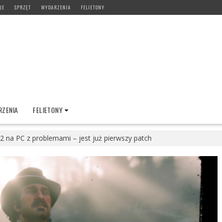
JE
SPRZĘT
WYDARZENIA
FELIETONY
ZENIA
FELIETONY
 na PC z problemami – jest już pierwszy patch