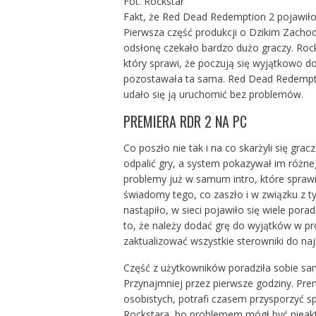
Fot. Rockstar
Fakt, że Red Dead Redemption 2 pojawiło
Pierwsza część produkcji o Dzikim Zachodz
odsłonę czekało bardzo dużo graczy. Rocks
który sprawi, że poczują się wyjątkowo d
pozostawała ta sama. Red Dead Redemption
udało się ją uruchomić bez problemów.
PREMIERA RDR 2 NA PC
Co poszło nie tak i na co skarżyli się gra
odpalić gry, a system pokazywał im różne
problemy już w samum intro, które sprawia
świadomy tego, co zaszło i w związku z t
nastąpiło, w sieci pojawiło się wiele pora
to, że należy dodać grę do wyjątków w p
zaktualizować wszystkie sterowniki do na
Część z użytkowników poradziła sobie sam
Przynajmniej przez pierwsze godziny. Pr
osobistych, potrafi czasem przysporzyć s
Rockstara, bo problemem mógł być nieaktu