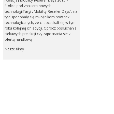
[Relacja] Mobility Reseller Days 2015 –
Stolica pod znakiem nowych
technologiiTargi „Mobility Reseller Days”, na
tyle spodobały się miłośnikom nowinek
technologicznych, że ci doczekali się w tym
roku kolejnej ich edycji. Oprócz posłuchania
ciekawych prelekcji czy zapoznania się z
ofertą handlową …
Nasze filmy