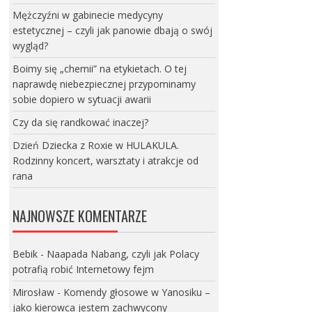
Mężczyźni w gabinecie medycyny
estetycznej – czyli jak panowie dbają o swój
wygląd?
Boimy się „chemii” na etykietach. O tej
naprawdę niebezpiecznej przypominamy
sobie dopiero w sytuacji awarii
Czy da się randkować inaczej?
Dzień Dziecka z Roxie w HULAKULA.
Rodzinny koncert, warsztaty i atrakcje od
rana
NAJNOWSZE KOMENTARZE
Bebik
-
Naapada Nabang, czyli jak Polacy
potrafią robić Internetowy fejm
Mirosław
-
Komendy głosowe w Yanosiku –
jako kierowca jestem zachwycony