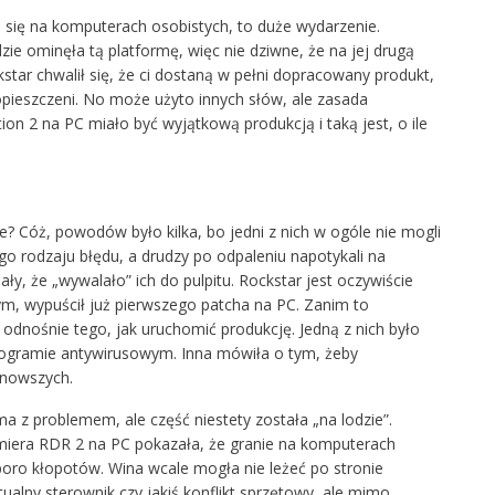
 się na komputerach osobistych, to duże wydarzenie.
ie ominęła tą platformę, więc nie dziwne, że na jej drugą
tar chwalił się, że ci dostaną w pełni dopracowany produkt,
opieszczeni. No może użyto innych słów, ale zasada
 2 na PC miało być wyjątkową produkcją i taką jest, o ile
cze? Cóż, powodów było kilka, bo jedni z nich w ogóle nie mogli
go rodzaju błędu, a drudzy po odpaleniu napotykali na
ły, że „wywalało” ich do pulpitu. Rockstar jest oczywiście
ym, wypuścił już pierwszego patcha na PC. Zanim to
d odnośnie tego, jak uruchomić produkcję. Jedną z nich było
rogramie antywirusowym. Inna mówiła o tym, żeby
jnowszych.
a z problemem, ale część niestety została „na lodzie”.
emiera RDR 2 na PC pokazała, że granie na komputerach
poro kłopotów. Wina wcale mogła nie leżeć po stronie
alny sterownik czy jakiś konflikt sprzętowy, ale mimo