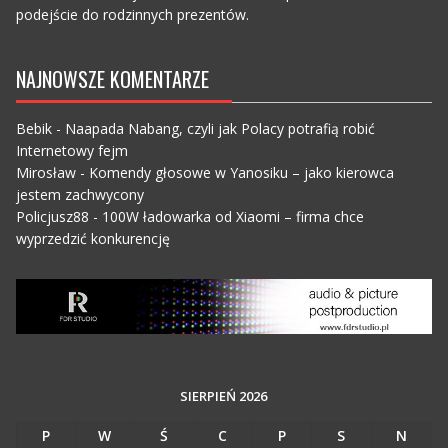
podejście do rodzinnych prezentów.
NAJNOWSZE KOMENTARZE
Bebik
-
Naapada Nabang, czyli jak Polacy potrafią robić
Internetowy fejm
Mirosław
-
Komendy głosowe w Yanosiku – jako kierowca
jestem zachwycony
Policjusz88
-
100W ładowarka od Xiaomi – firma chce
wyprzedzić konkurencję
SIERPIEŃ 2026
P
W
Ś
C
P
S
N