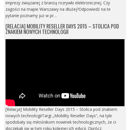
imprezy związanej z branżą rozrywki elektronicznej. Czy
zagości na mapie Warszawy na dłużej?Odpowiedź na te
pytanie poznamy już w pr…
[RELACJA] MOBILITY RESELLER DAYS 2015 – STOLICA POD
ZNAKIEM NOWYCH TECHNOLOGII
[Relacja] Mobility Reseller Days 2015 – Stolica pod znakiem
nowych technologiiTargi „Mobility Reseller Days”, na tyle
spodobały się miłośnikom nowinek technologicznych, że ci
doczekali się w tym roku kolejnej ich edycji. Oprócz