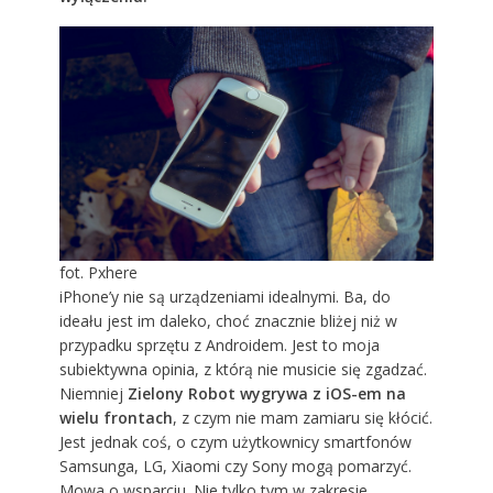
fot. Pxhere
iPhone’y nie są urządzeniami idealnymi. Ba, do
ideału jest im daleko, choć znacznie bliżej niż w
przypadku sprzętu z Androidem. Jest to moja
subiektywna opinia, z którą nie musicie się zgadzać.
Niemniej
Zielony Robot wygrywa z iOS-em na
wielu frontach
, z czym nie mam zamiaru się kłócić.
Jest jednak coś, o czym użytkownicy smartfonów
Samsunga, LG, Xiaomi czy Sony mogą pomarzyć.
Mowa o wsparciu. Nie tylko tym w zakresie