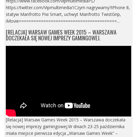
https://www.facebook.com/vipmultimediaPL/
https://twitter.com/Vipmultimedia1Czym nagrywamy?iPhone 8,
statyw Manfrotto Pixi Smart, uchwyt Manfrotto TwistGrip,
iMovie========================================…
[RELACJA] WARSAW GAMES WEEK 2015 – WARSZAWA
DOCZEKAŁA SIĘ NOWEJ IMPREZY GAMINGOWEJ.
[Relacja] Warsaw Games Week 2015 – Warszawa doczekała
się nowej imprezy gamingowej.W dniach 23-25 października
miała miejsce pierwsza edycja „Warsaw Games Week” –