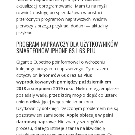
aktualizacji oprogramowania. Mam tu na myśli
również obsługę po sprzedażową w postaci
przeróżnych programów naprawczych. Weźmy
pierwszy z brzegu przykład, dodam — aktualny
przykład.
PROGRAM NAPRAWCZY DLA UŻYTKOWNIKÓW
SMARTFONÓW IPHONE 6S I 6S PLU
Gigant z Cupetino poinformował o wdrożeniu
kolejnego programu naprawczego. Tym razem
dotyczy on
iPhone’ów 6s oraz 6s Plus
wyprodukowanych pomiędzy październikiem
2018 a sierpniem 2019 roku
. Niektóre egzemplarze
posiadały wadę, przez którą mogło dojść do usterki
uniemożliwiającej włączenie smartfona.
Użytkownicy dotknięci rzeczonym problemem nie są
pozostawieni sami sobie.
Apple obiecuje w pełni
darmową naprawę
. Nie znamy szczegółów
procesu, dlatego istnieje szansa na likwidację
usterki poprzez wymianę urządzenia na nowe. Co,