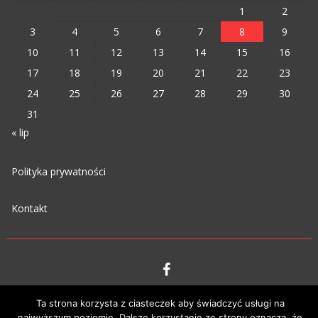
1
2
3
4
5
6
7
8
9
10
11
12
13
14
15
16
17
18
19
20
21
22
23
24
25
26
27
28
29
30
31
« lip
Polityka prywatności
Kontakt
VIPM © 2023
Ta strona korzysta z ciasteczek aby świadczyć usługi na
najwyższym poziomie. Dalsze korzystanie ze strony oznacza, że