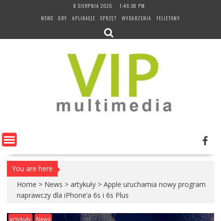
Skip
8 SIERPNIA 2026
1:46:39 PM
to
NEWS
GRY
APLIKACJE
SPRZĘT
WYDARZENIA
FELIETONY
content
You are here
Home
>
News
>
artykuły
>
Apple uruchamia nowy program
naprawczy dla iPhone’a 6s i 6s Plus
artykuły
News