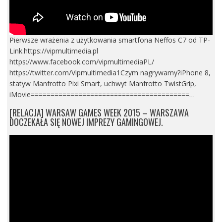
Pierwsze wrażenia z użytkowania smartfona Neffos C7 od TP-
Link.https://vipmultimedia.pl
https://www.facebook.com/vipmultimediaPL/
https://twitter.com/Vipmultimedia1Czym nagrywamy?iPhone 8,
statyw Manfrotto Pixi Smart, uchwyt Manfrotto TwistGrip,
iMovie========================================…
[RELACJA] WARSAW GAMES WEEK 2015 – WARSZAWA
DOCZEKAŁA SIĘ NOWEJ IMPREZY GAMINGOWEJ.