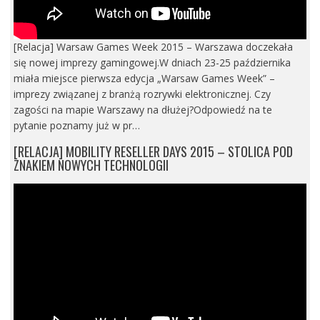
[Relacja] Warsaw Games Week 2015 – Warszawa doczekała
się nowej imprezy gamingowej.W dniach 23-25 października
miała miejsce pierwsza edycja „Warsaw Games Week” –
imprezy związanej z branżą rozrywki elektronicznej. Czy
zagości na mapie Warszawy na dłużej?Odpowiedź na te
pytanie poznamy już w pr…
[RELACJA] MOBILITY RESELLER DAYS 2015 – STOLICA POD
ZNAKIEM NOWYCH TECHNOLOGII