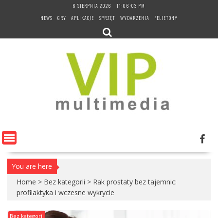
Skip
6 SIERPNIA 2026
11:06:03 PM
to
NEWS
GRY
APLIKACJE
SPRZĘT
WYDARZENIA
FELIETONY
content
You are here
Home
>
Bez kategorii
>
Rak prostaty bez tajemnic:
profilaktyka i wczesne wykrycie
Bez kategorii