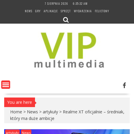
Skip
7 SIERPNIA 2026
6:35:33 AM
to
NEWS
GRY
APLIKACJE
SPRZĘT
WYDARZENIA
FELIETONY
content
You are here
Home
>
News
>
artykuły
>
Realme XT oficjalnie – średniak,
który ma duże ambicje
artykuły
News