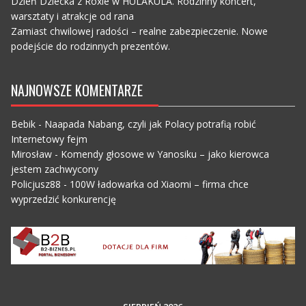
Dzień Dziecka z Roxie w HULAKULA. Rodzinny koncert,
warsztaty i atrakcje od rana
Zamiast chwilowej radości – realne zabezpieczenie. Nowe
podejście do rodzinnych prezentów.
NAJNOWSZE KOMENTARZE
Bebik
-
Naapada Nabang, czyli jak Polacy potrafią robić
Internetowy fejm
Mirosław
-
Komendy głosowe w Yanosiku – jako kierowca
jestem zachwycony
Policjusz88
-
100W ładowarka od Xiaomi – firma chce
wyprzedzić konkurencję