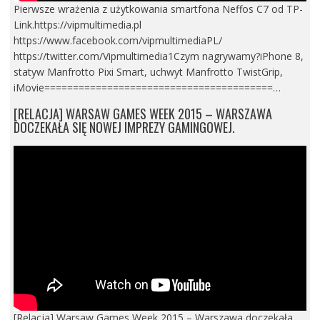
Pierwsze wrażenia z użytkowania smartfona Neffos C7 od TP-
Link.https://vipmultimedia.pl
https://www.facebook.com/vipmultimediaPL/
https://twitter.com/Vipmultimedia1Czym nagrywamy?iPhone 8,
statyw Manfrotto Pixi Smart, uchwyt Manfrotto TwistGrip,
iMovie========================================…
[RELACJA] WARSAW GAMES WEEK 2015 – WARSZAWA
DOCZEKAŁA SIĘ NOWEJ IMPREZY GAMINGOWEJ.
[Relacja] Warsaw Games Week 2015 – Warszawa doczekała