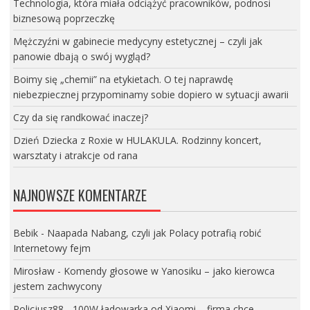
Technologia, która miała odciążyć pracowników, podnosi
biznesową poprzeczkę
Mężczyźni w gabinecie medycyny estetycznej – czyli jak
panowie dbają o swój wygląd?
Boimy się „chemii” na etykietach. O tej naprawdę
niebezpiecznej przypominamy sobie dopiero w sytuacji awarii
Czy da się randkować inaczej?
Dzień Dziecka z Roxie w HULAKULA. Rodzinny koncert,
warsztaty i atrakcje od rana
NAJNOWSZE KOMENTARZE
Bebik
-
Naapada Nabang, czyli jak Polacy potrafią robić
Internetowy fejm
Mirosław
-
Komendy głosowe w Yanosiku – jako kierowca
jestem zachwycony
Policjusz88
-
100W ładowarka od Xiaomi – firma chce