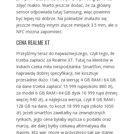
zdjęć makro. Warto jeszcze dodać, że za główny
sensor odpowiada tutaj Samsung, więc powinno
być lepiej niż dobrze. Na pokładzie znalazło się
jeszcze między innymi złącze miniJack 3.5 mm, ale o
NFC można zapomnieć.
CENA REALME XT
Przejdźmy teraz do najważniejszego, czyli tego, ile
trzeba zapłacić za Realme XT. Tutaj na klientów w
Indiach czeka miła niespodzianka. Smartfon, mimo
naprawdę dobrej specyfikacji, nie kosztuje
przesadnie dużo. I tak, za wersję 4 GB RAM i 64 GB
na dane trzeba zapłacić 15 999 rupii(około 880 zł),
za model 6 GB RAM i 64 GB dysk 16 999 rupii (mniej
więcej 940 zł), a najlepsza wersja, czyli 8 GB RAM i
128 GB na dane, to koszt 18 999 rupii (około 1050
zł). Jeżeli smartfon zawitałby na zewnętrznych
rynkach, jego cena byłaby wyższa o podatki oraz
marżę, ale dalej byłby ciekawą alternatywą dla
Xiaomi. Kto wie, może w przyszłości tak się stanie.