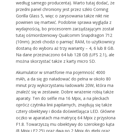
według samego producenta). Warto tutaj dodać, że
przedni panel chroniony jest przez szkło Corning
Gorilla Glass 5, więc o zarysowania także nikt nie
powinien się martwić. Podobnie sprawa wygląda z
wydajnością, bo procesorem zarządzającym został
tutaj ośmiordzeniowy Qualcomm Snapdragon 712
(10nm). Jeżeli chodzi o pamięć RAM, to użytkownicy
dostaną do wyboru aż trzy warianty – 4, 6 lub 8 GB.
Na dane przeznaczono 64 lub 128 GB (UFS 2.1), ale
można skorzystać także z karty micro SD.
Akumulator w smartfonie ma pojemność 4000
mAh, a da się go naładować do pełna w około 80
minut przy wykorzystaniu ładowarki 20W, która ma
znaleźć się w zestawie. Dobre wrażenie robią także
aparaty. Ten do selfie ma 16 Mpix, a na pleckach
oprócz czytnika linii papilarnych, znajdują się także
cztery obiektywy i dioda doświetlająca LED. Główne
oczko w aparatach ma matrycę 64 Mpix z przysłona
F1.8. Towarzyszą mu obiektywy do szerokiego kąta
(8 Mpix i F2.25) oraz dwa po 2 Mpix do głębi oraz