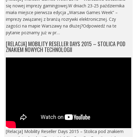
się nowej imprezy gamingowej.W dniach 23-25 października
miała miejsce pierwsza edycja „Warsaw Games Week” –
imprezy związanej z branżą rozrywki elektronicznej. Czy
zagości na mapie Warszawy na dłużej?Odpowiedź na te
pytanie poznamy już w pr…
[RELACJA] MOBILITY RESELLER DAYS 2015 – STOLICA POD
ZNAKIEM NOWYCH TECHNOLOGII
[Relacja] Mobility Reseller Days 2015 – Stolica pod znakiem