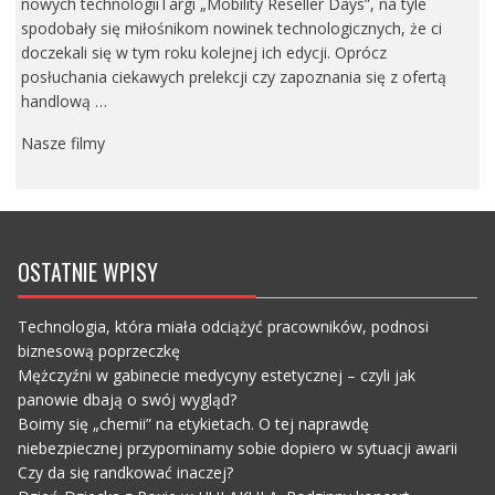
nowych technologiiTargi „Mobility Reseller Days”, na tyle
spodobały się miłośnikom nowinek technologicznych, że ci
doczekali się w tym roku kolejnej ich edycji. Oprócz
posłuchania ciekawych prelekcji czy zapoznania się z ofertą
handlową …
Nasze filmy
OSTATNIE WPISY
Technologia, która miała odciążyć pracowników, podnosi
biznesową poprzeczkę
Mężczyźni w gabinecie medycyny estetycznej – czyli jak
panowie dbają o swój wygląd?
Boimy się „chemii” na etykietach. O tej naprawdę
niebezpiecznej przypominamy sobie dopiero w sytuacji awarii
Czy da się randkować inaczej?