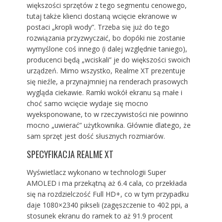
większości sprzętów z tego segmentu cenowego,
tutaj także klienci dostaną wcięcie ekranowe w
postaci „kropli wody”. Trzeba się już do tego
rozwiązania przyzwyczaić, bo dopóki nie zostanie
wymyślone coś innego (i dalej względnie taniego),
producenci będą „wciskali” je do większości swoich
urządzeń. Mimo wszystko, Realme XT prezentuje
się nieźle, a przynajmniej na renderach prasowych
wygląda ciekawie. Ramki wokół ekranu są małe i
choć samo wcięcie wydaje się mocno
wyeksponowane, to w rzeczywistości nie powinno
mocno „uwierać” użytkownika. Głównie dlatego, że
sam sprzęt jest dość słusznych rozmiarów.
SPECYFIKACJA REALME XT
Wyświetlacz wykonano w technologii Super
AMOLED i ma przekątną aż 6.4 cala, co przekłada
się na rozdzielczość Full HD+, co w tym przypadku
daje 1080×2340 pikseli (zagęszczenie to 402 ppi, a
stosunek ekranu do ramek to aż 91.9 procent