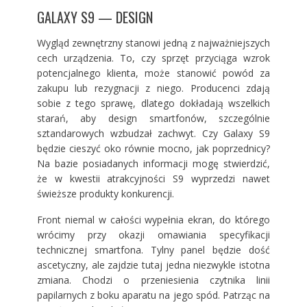
GALAXY S9 — DESIGN
Wygląd zewnętrzny stanowi jedną z najważniejszych
cech urządzenia. To, czy sprzęt przyciąga wzrok
potencjalnego klienta, może stanowić powód za
zakupu lub rezygnacji z niego. Producenci zdają
sobie z tego sprawę, dlatego dokładają wszelkich
starań, aby design smartfonów, szczególnie
sztandarowych wzbudzał zachwyt. Czy Galaxy S9
będzie cieszyć oko równie mocno, jak poprzednicy?
Na bazie posiadanych informacji mogę stwierdzić,
że w kwestii atrakcyjności S9 wyprzedzi nawet
świeższe produkty konkurencji.
Front niemal w całości wypełnia ekran, do którego
wrócimy przy okazji omawiania specyfikacji
technicznej smartfona. Tylny panel będzie dość
ascetyczny, ale zajdzie tutaj jedna niezwykle istotna
zmiana. Chodzi o przeniesienia czytnika linii
papilarnych z boku aparatu na jego spód. Patrząc na