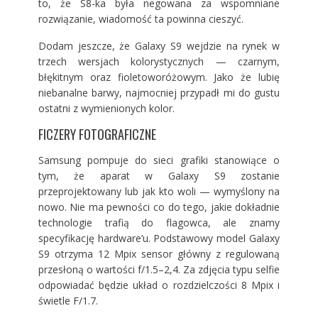
to, że S8-ka była negowana za wspomniane
rozwiązanie, wiadomość ta powinna cieszyć.
Dodam jeszcze, że Galaxy S9 wejdzie na rynek w
trzech wersjach kolorystycznych — czarnym,
błękitnym oraz fioletoworóżowym. Jako że lubię
niebanalne barwy, najmocniej przypadł mi do gustu
ostatni z wymienionych kolor.
FICZERY FOTOGRAFICZNE
Samsung pompuje do sieci grafiki stanowiące o
tym, że aparat w Galaxy S9 zostanie
przeprojektowany lub jak kto woli — wymyślony na
nowo. Nie ma pewności co do tego, jakie dokładnie
technologie trafią do flagowca, ale znamy
specyfikację hardware’u. Podstawowy model Galaxy
S9 otrzyma 12 Mpix sensor główny z regulowaną
przesłoną o wartości f/1.5–2,4. Za zdjęcia typu selfie
odpowiadać będzie układ o rozdzielczości 8 Mpix i
świetle F/1.7.