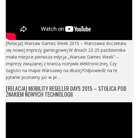
[Relacja] Warsaw Games Week 2015 – Warszawa doczekała
się nowej imprezy gamingowej.W dniach 23-25 października
miała miejsce pierwsza edycja „Warsaw Games Week” –
imprezy związanej z branżą rozrywki elektronicznej. Czy
zagości na mapie Warszawy na dłużej?Odpowiedź na te
pytanie poznamy już w pr…
[RELACJA] MOBILITY RESELLER DAYS 2015 – STOLICA POD
ZNAKIEM NOWYCH TECHNOLOGII