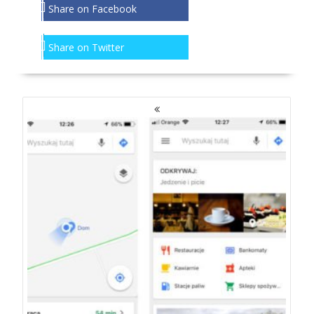
Share on Facebook
Share on Twitter
NAWIGACJA
PO
WPISACH