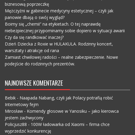
biznesową poprzeczkę
Mężczyźni w gabinecie medycyny estetycznej – czyli jak
panowie dbają o swój wygląd?
Boimy się „chemii” na etykietach. O tej naprawdę
niebezpiecznej przypominamy sobie dopiero w sytuacji awarii
Czy da się randkować inaczej?
Dzień Dziecka z Roxie w HULAKULA. Rodzinny koncert,
warsztaty i atrakcje od rana
Zamiast chwilowej radości – realne zabezpieczenie. Nowe
podejście do rodzinnych prezentów.
NAJNOWSZE KOMENTARZE
Bebik
-
Naapada Nabang, czyli jak Polacy potrafią robić
Internetowy fejm
Mirosław
-
Komendy głosowe w Yanosiku – jako kierowca
jestem zachwycony
Policjusz88
-
100W ładowarka od Xiaomi – firma chce
wyprzedzić konkurencję