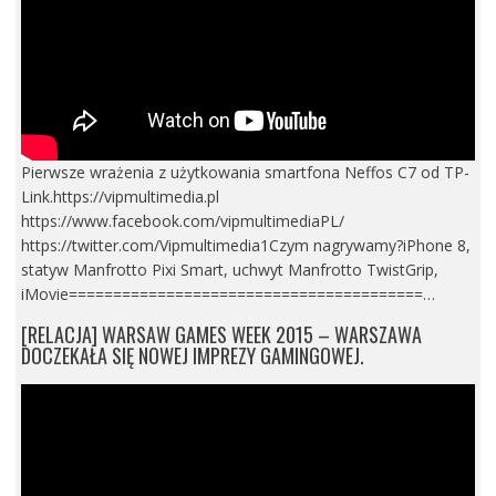
Pierwsze wrażenia z użytkowania smartfona Neffos C7 od TP-
Link.https://vipmultimedia.pl
https://www.facebook.com/vipmultimediaPL/
https://twitter.com/Vipmultimedia1Czym nagrywamy?iPhone 8,
statyw Manfrotto Pixi Smart, uchwyt Manfrotto TwistGrip,
iMovie========================================…
[RELACJA] WARSAW GAMES WEEK 2015 – WARSZAWA
DOCZEKAŁA SIĘ NOWEJ IMPREZY GAMINGOWEJ.