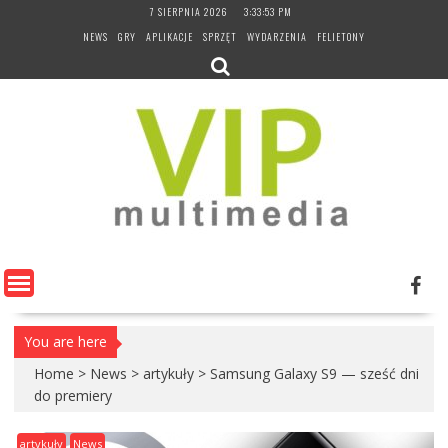
Skip
7 SIERPNIA 2026
3:33:54 PM
to
NEWS
GRY
APLIKACJE
SPRZĘT
WYDARZENIA
FELIETONY
content
You are here
Home
>
News
>
artykuły
>
Samsung Galaxy S9 — sześć dni
do premiery
artykuły
News