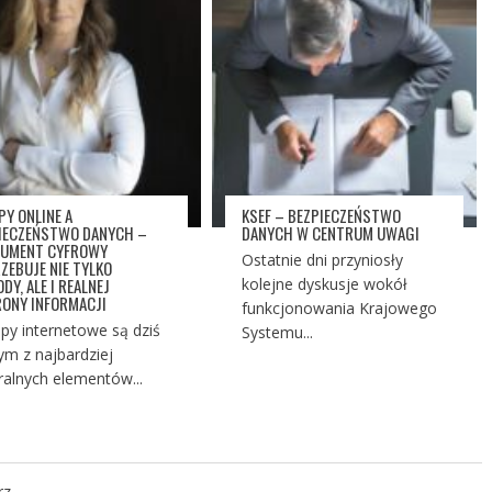
PY ONLINE A
KSEF – BEZPIECZEŃSTWO
IECZEŃSTWO DANYCH –
DANYCH W CENTRUM UWAGI
UMENT CYFROWY
Ostatnie dni przyniosły
ZEBUJE NIE TYLKO
DY, ALE I REALNEJ
kolejne dyskusje wokół
ONY INFORMACJI
funkcjonowania Krajowego
py internetowe są dziś
Systemu...
ym z najbardziej
ralnych elementów...
z.