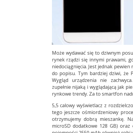
Może wydawać się to dziwnym posuni
rynek rządzi się innymi prawami,
niedociągnięcia. Jest jednak pewien
do popisu. Tym bardziej dziwi, że
Wygląd urządzenia nie zachwyca
zupełnie nijaką i wyglądającą jak p
rynkowe trendy. Za to smartfon nadr
5,5 calowy wyświetlacz z rozdzielc
tego jeszcze ośmiordzeniowy proc
otrzymujemy dobrą mieszankę. N
microSD dodatkowe 128 GB) oraz 
pojemności 2550 mAh również robi wr