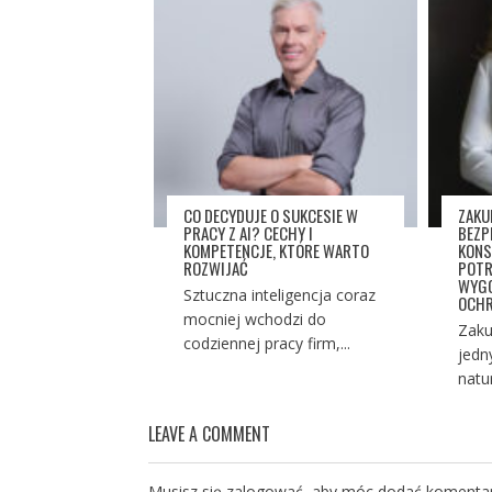
CO DECYDUJE O SUKCESIE W
ZAKU
PRACY Z AI? CECHY I
BEZP
KOMPETENCJE, KTÓRE WARTO
KONS
ROZWIJAĆ
POTR
WYGO
Sztuczna inteligencja coraz
OCHR
mocniej wchodzi do
Zaku
codziennej pracy firm,...
jedn
natu
LEAVE A COMMENT
Musisz się
zalogować
, aby móc dodać komentar