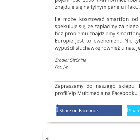
znajduje się na tylnym panelu i fakt
Ile może kosztować smartfon od P
spekuluje się, że zapłacimy za niego
bez problemu znajdziemy smartfony 
Europie jest to ewenement. Nic tyl
wypuścił słuchawkę również u nas. J
Źródło:
GizChina
Fot: jw.
_______________________________________
Zapraszamy do naszego sklepu, 
profil
Vip Multimedia
na Facebooku.
Share on Facebook
Share
NAWIGACJA