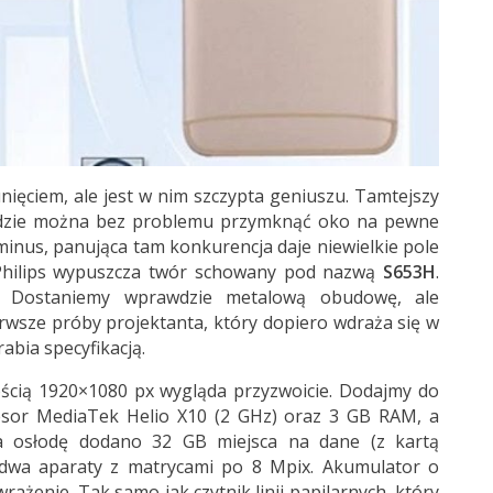
ęciem, ale jest w nim szczypta geniuszu. Tamtejszy
 gdzie można bez problemu przymknąć oko na pewne
 minus, panująca tam konkurencja daje niewielkie pole
 Philips wypuszcza twór schowany pod nazwą
S653H
.
. Dostaniemy wprawdzie metalową obudowę, ale
ierwsze próby projektanta, który dopiero wdraża się w
abia specyfikacją.
zością 1920×1080 px wygląda przyzwoicie. Dodajmy do
esor MediaTek Helio X10 (2 GHz) oraz 3 GB RAM, a
a osłodę dodano 32 GB miejsca na dane (z kartą
dwa aparaty z matrycami po 8 Mpix. Akumulator o
ażenie. Tak samo jak czytnik linii papilarnych, który