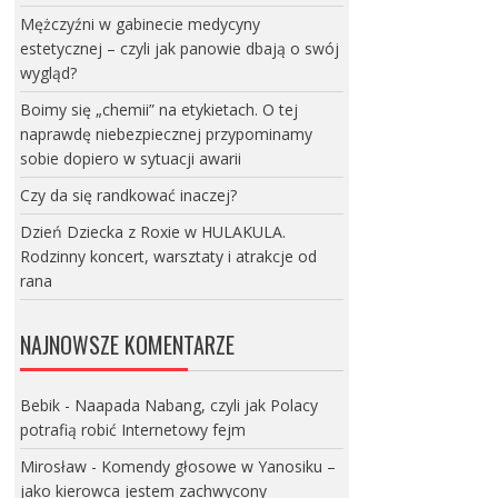
Mężczyźni w gabinecie medycyny
estetycznej – czyli jak panowie dbają o swój
wygląd?
Boimy się „chemii” na etykietach. O tej
naprawdę niebezpiecznej przypominamy
sobie dopiero w sytuacji awarii
Czy da się randkować inaczej?
Dzień Dziecka z Roxie w HULAKULA.
Rodzinny koncert, warsztaty i atrakcje od
rana
NAJNOWSZE KOMENTARZE
Bebik
-
Naapada Nabang, czyli jak Polacy
potrafią robić Internetowy fejm
Mirosław
-
Komendy głosowe w Yanosiku –
jako kierowca jestem zachwycony