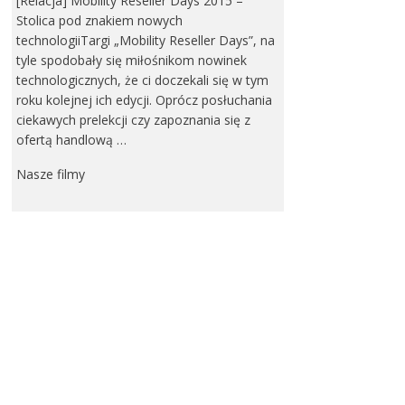
[Relacja] Mobility Reseller Days 2015 –
Stolica pod znakiem nowych
technologiiTargi „Mobility Reseller Days”, na
tyle spodobały się miłośnikom nowinek
technologicznych, że ci doczekali się w tym
roku kolejnej ich edycji. Oprócz posłuchania
ciekawych prelekcji czy zapoznania się z
ofertą handlową …
Nasze filmy