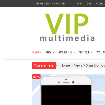
Skip
7 SIERPNIA 2026
5:40:09 AM
NEWS
GRY
APLIKAC
to
content
NEWS
GRY
APLIKACJE
SPRZĘT
WYDAR
You are here
Home
>
News
>
Smartfon od 
News