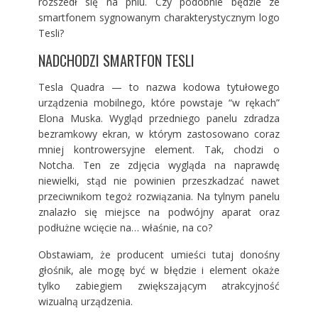
rozszedł się na pniu. Czy podobnie będzie ze
smartfonem sygnowanym charakterystycznym logo
Tesli?
NADCHODZI SMARTFON TESLI
Tesla Quadra — to nazwa kodowa tytułowego
urządzenia mobilnego, które powstaje “w rękach”
Elona Muska. Wygląd przedniego panelu zdradza
bezramkowy ekran, w którym zastosowano coraz
mniej kontrowersyjne element. Tak, chodzi o
Notcha. Ten ze zdjęcia wygląda na naprawdę
niewielki, stąd nie powinien przeszkadzać nawet
przeciwnikom tegoż rozwiązania. Na tylnym panelu
znalazło się miejsce na podwójny aparat oraz
podłużne wcięcie na… właśnie, na co?
Obstawiam, że producent umieści tutaj donośny
głośnik, ale mogę być w błędzie i element okaże
tylko zabiegiem zwiększającym atrakcyjność
wizualną urządzenia.