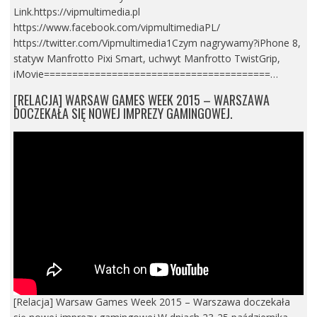
Link.https://vipmultimedia.pl
https://www.facebook.com/vipmultimediaPL/
https://twitter.com/Vipmultimedia1Czym nagrywamy?iPhone 8,
statyw Manfrotto Pixi Smart, uchwyt Manfrotto TwistGrip,
iMovie========================================…
[RELACJA] WARSAW GAMES WEEK 2015 – WARSZAWA
DOCZEKAŁA SIĘ NOWEJ IMPREZY GAMINGOWEJ.
[Relacja] Warsaw Games Week 2015 – Warszawa doczekała