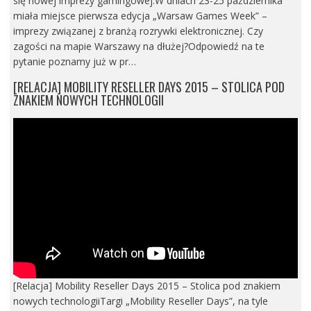
się nowej imprezy gamingowej.W dniach 23-25 października
miała miejsce pierwsza edycja „Warsaw Games Week” –
imprezy związanej z branżą rozrywki elektronicznej. Czy
zagości na mapie Warszawy na dłużej?Odpowiedź na te
pytanie poznamy już w pr…
[RELACJA] MOBILITY RESELLER DAYS 2015 – STOLICA POD
ZNAKIEM NOWYCH TECHNOLOGII
[Relacja] Mobility Reseller Days 2015 – Stolica pod znakiem
nowych technologiiTargi „Mobility Reseller Days”, na tyle