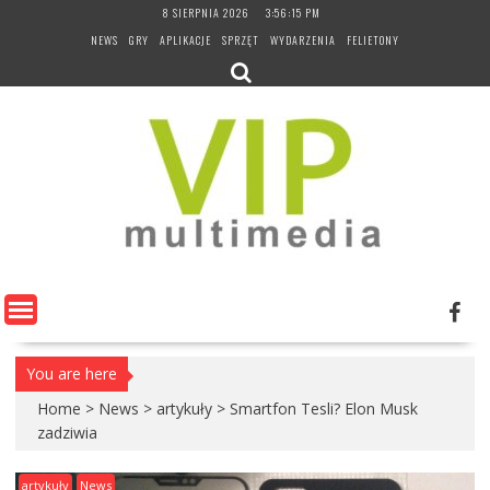
Skip
8 SIERPNIA 2026
3:56:16 PM
to
NEWS
GRY
APLIKACJE
SPRZĘT
WYDARZENIA
FELIETONY
content
You are here
Home
>
News
>
artykuły
>
Smartfon Tesli? Elon Musk
zadziwia
artykuły
News