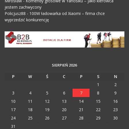
Mirosław
-
Komendy głosowe w Yanosiku – jako kierowca
jestem zachwycony
Policjusz88
-
100W ładowarka od Xiaomi – firma chce
wyprzedzić konkurencję
SIERPIEŃ 2026
P
W
Ś
C
P
S
N
1
2
3
4
5
6
7
8
9
10
11
12
13
14
15
16
17
18
19
20
21
22
23
24
25
26
27
28
29
30
31