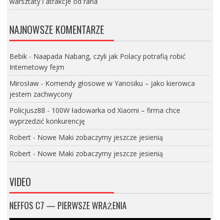
warsztaty i atrakcje od rana
NAJNOWSZE KOMENTARZE
Bebik
-
Naapada Nabang, czyli jak Polacy potrafią robić
Internetowy fejm
Mirosław
-
Komendy głosowe w Yanosiku – jako kierowca
jestem zachwycony
Policjusz88
-
100W ładowarka od Xiaomi – firma chce
wyprzedzić konkurencję
Robert
-
Nowe Maki zobaczymy jeszcze jesienią
Robert
-
Nowe Maki zobaczymy jeszcze jesienią
VIDEO
NEFFOS C7 — PIERWSZE WRAŻENIA