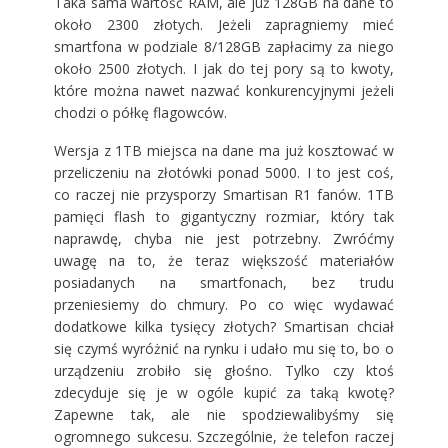
Taka sama wartość RAM, ale już 128GB na dane to
około 2300 złotych. Jeżeli zapragniemy mieć
smartfona w podziale 8/128GB zapłacimy za niego
około 2500 złotych. I jak do tej pory są to kwoty,
które można nawet nazwać konkurencyjnymi jeżeli
chodzi o półkę flagowców.
Wersja z 1TB miejsca na dane ma już kosztować w
przeliczeniu na złotówki ponad 5000. I to jest coś,
co raczej nie przysporzy Smartisan R1 fanów. 1TB
pamięci flash to gigantyczny rozmiar, który tak
naprawdę, chyba nie jest potrzebny. Zwróćmy
uwagę na to, że teraz większość materiałów
posiadanych na smartfonach, bez trudu
przeniesiemy do chmury. Po co więc wydawać
dodatkowe kilka tysięcy złotych? Smartisan chciał
się czymś wyróżnić na rynku i udało mu się to, bo o
urządzeniu zrobiło się głośno. Tylko czy ktoś
zdecyduje się je w ogóle kupić za taką kwotę?
Zapewne tak, ale nie spodziewalibyśmy się
ogromnego sukcesu. Szczególnie, że telefon raczej