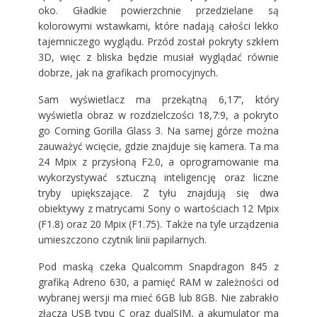
oko. Gładkie powierzchnie przedzielane są
kolorowymi wstawkami, które nadają całości lekko
tajemniczego wyglądu. Przód został pokryty szkłem
3D, więc z bliska będzie musiał wyglądać równie
dobrze, jak na grafikach promocyjnych.
Sam wyświetlacz ma przekątną 6,17’’, który
wyświetla obraz w rozdzielczości 18,7:9, a pokryto
go Corning Gorilla Glass 3. Na samej górze można
zauważyć wcięcie, gdzie znajduje się kamera. Ta ma
24 Mpix z przysłoną F2.0, a oprogramowanie ma
wykorzystywać sztuczną inteligencję oraz liczne
tryby upiększające. Z tyłu znajdują się dwa
obiektywy z matrycami Sony o wartościach 12 Mpix
(F1.8) oraz 20 Mpix (F1.75). Także na tyle urządzenia
umieszczono czytnik linii papilarnych.
Pod maską czeka Qualcomm Snapdragon 845 z
grafiką Adreno 630, a pamięć RAM w zależności od
wybranej wersji ma mieć 6GB lub 8GB. Nie zabrakło
złącza USB typu C oraz dualSIM, a akumulator ma