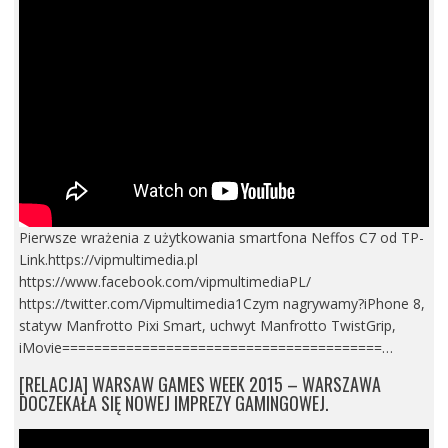
Pierwsze wrażenia z użytkowania smartfona Neffos C7 od TP-
Link.https://vipmultimedia.pl
https://www.facebook.com/vipmultimediaPL/
https://twitter.com/Vipmultimedia1Czym nagrywamy?iPhone 8,
statyw Manfrotto Pixi Smart, uchwyt Manfrotto TwistGrip,
iMovie========================================…
[RELACJA] WARSAW GAMES WEEK 2015 – WARSZAWA
DOCZEKAŁA SIĘ NOWEJ IMPREZY GAMINGOWEJ.