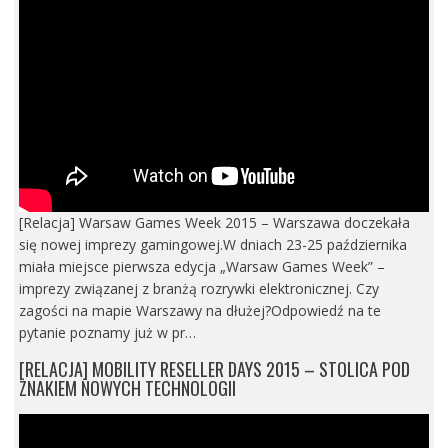
[Relacja] Warsaw Games Week 2015 – Warszawa doczekała
się nowej imprezy gamingowej.W dniach 23-25 października
miała miejsce pierwsza edycja „Warsaw Games Week” –
imprezy związanej z branżą rozrywki elektronicznej. Czy
zagości na mapie Warszawy na dłużej?Odpowiedź na te
pytanie poznamy już w pr…
[RELACJA] MOBILITY RESELLER DAYS 2015 – STOLICA POD
ZNAKIEM NOWYCH TECHNOLOGII