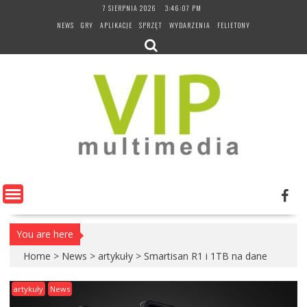
Skip
7 SIERPNIA 2026
3:46:08 PM
to
NEWS
GRY
APLIKACJE
SPRZĘT
WYDARZENIA
FELIETONY
content
You are here
Home
>
News
>
artykuły
>
Smartisan R1 i 1TB na dane
artykuły
News