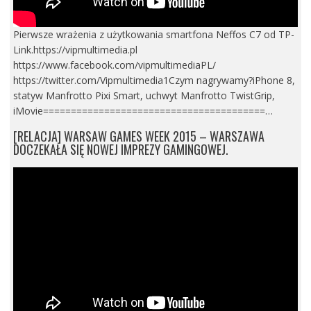
Pierwsze wrażenia z użytkowania smartfona Neffos C7 od TP-
Link.https://vipmultimedia.pl
https://www.facebook.com/vipmultimediaPL/
https://twitter.com/Vipmultimedia1Czym nagrywamy?iPhone 8,
statyw Manfrotto Pixi Smart, uchwyt Manfrotto TwistGrip,
iMovie========================================…
[RELACJA] WARSAW GAMES WEEK 2015 – WARSZAWA
DOCZEKAŁA SIĘ NOWEJ IMPREZY GAMINGOWEJ.