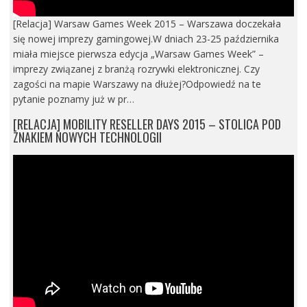
[Relacja] Warsaw Games Week 2015 – Warszawa doczekała
się nowej imprezy gamingowej.W dniach 23-25 października
miała miejsce pierwsza edycja „Warsaw Games Week” –
imprezy związanej z branżą rozrywki elektronicznej. Czy
zagości na mapie Warszawy na dłużej?Odpowiedź na te
pytanie poznamy już w pr…
[RELACJA] MOBILITY RESELLER DAYS 2015 – STOLICA POD
ZNAKIEM NOWYCH TECHNOLOGII