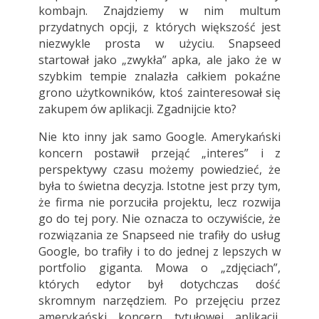
kombajn. Znajdziemy w nim multum
przydatnych opcji, z których większość jest
niezwykle prosta w użyciu. Snapseed
startował jako „zwykła” apka, ale jako że w
szybkim tempie znalazła całkiem pokaźne
grono użytkowników, ktoś zainteresował się
zakupem ów aplikacji. Zgadnijcie kto?
Nie kto inny jak samo Google. Amerykański
koncern postawił przejąć „interes” i z
perspektywy czasu możemy powiedzieć, że
była to świetna decyzja. Istotne jest przy tym,
że firma nie porzuciła projektu, lecz rozwija
go do tej pory. Nie oznacza to oczywiście, że
rozwiązania ze Snapseed nie trafiły do usług
Google, bo trafiły i to do jednej z lepszych w
portfolio giganta. Mowa o „zdjęciach”,
których edytor był dotychczas dość
skromnym narzędziem. Po przejęciu przez
amerykański koncern tytułowej aplikacji,