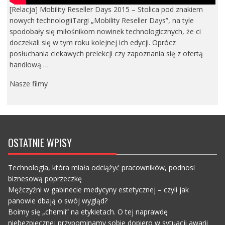
[Relacja] Mobility Reseller Days 2015 – Stolica pod znakiem
nowych technologiiTargi „Mobility Reseller Days”, na tyle
spodobały się miłośnikom nowinek technologicznych, że ci
doczekali się w tym roku kolejnej ich edycji. Oprócz
posłuchania ciekawych prelekcji czy zapoznania się z ofertą
handlową …
Nasze filmy
OSTATNIE WPISY
Technologia, która miała odciążyć pracowników, podnosi
biznesową poprzeczkę
Mężczyźni w gabinecie medycyny estetycznej – czyli jak
panowie dbają o swój wygląd?
Boimy się „chemii” na etykietach. O tej naprawdę
niebezpiecznej przypominamy sobie dopiero w sytuacji awarii