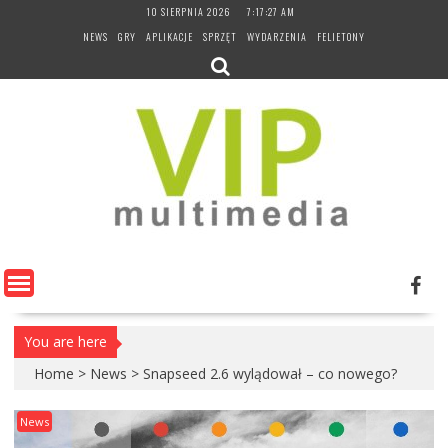
Skip
10 SIERPNIA 2026
7:17:28 AM
to
NEWS
GRY
APLIKACJE
SPRZĘT
WYDARZENIA
FELIETONY
content
You are here
Home
>
News
>
Snapseed 2.6 wylądował – co nowego?
News