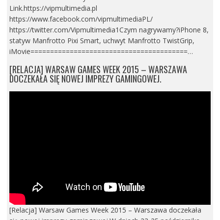
Link.https://vipmultimedia.pl
https://www.facebook.com/vipmultimediaPL/
https://twitter.com/Vipmultimedia1Czym nagrywamy?iPhone 8,
statyw Manfrotto Pixi Smart, uchwyt Manfrotto TwistGrip,
iMovie========================================…
[RELACJA] WARSAW GAMES WEEK 2015 – WARSZAWA
DOCZEKAŁA SIĘ NOWEJ IMPREZY GAMINGOWEJ.
[Relacja] Warsaw Games Week 2015 – Warszawa doczekała