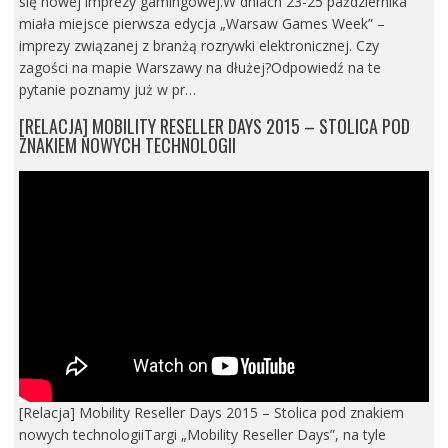
się nowej imprezy gamingowej.W dniach 23-25 października
miała miejsce pierwsza edycja „Warsaw Games Week” –
imprezy związanej z branżą rozrywki elektronicznej. Czy
zagości na mapie Warszawy na dłużej?Odpowiedź na te
pytanie poznamy już w pr…
[RELACJA] MOBILITY RESELLER DAYS 2015 – STOLICA POD
ZNAKIEM NOWYCH TECHNOLOGII
[Relacja] Mobility Reseller Days 2015 – Stolica pod znakiem
nowych technologiiTargi „Mobility Reseller Days”, na tyle