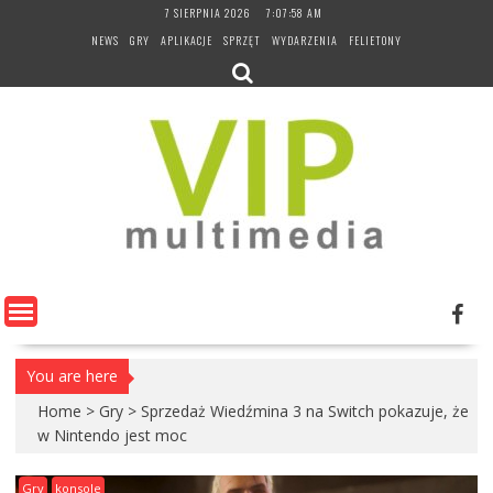
Skip
7 SIERPNIA 2026
7:07:59 AM
to
NEWS
GRY
APLIKACJE
SPRZĘT
WYDARZENIA
FELIETONY
content
You are here
Home
>
Gry
>
Sprzedaż Wiedźmina 3 na Switch pokazuje, że
w Nintendo jest moc
Gry
konsole