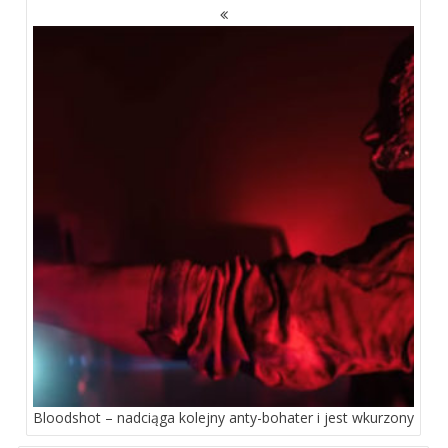
NAWIGACJA
PO
WPISACH
Bloodshot – nadciąga kolejny anty-bohater i jest wkurzony