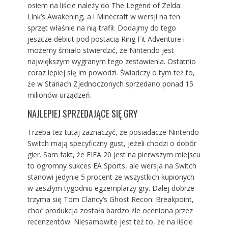
osiem na liście należy do The Legend of Zelda:
Link’s Awakening, a i Minecraft w wersji na ten
sprzęt właśnie na nią trafił. Dodajmy do tego
jeszcze debiut pod postacią Ring Fit Adventure i
możemy śmiało stwierdzić, że Nintendo jest
największym wygranym tego zestawienia. Ostatnio
coraz lepiej się im powodzi. Świadczy o tym też to,
że w Stanach Zjednoczonych sprzedano ponad 15
milionów urządzeń.
NAJLEPIEJ SPRZEDAJĄCE SIĘ GRY
Trzeba też tutaj zaznaczyć, że posiadacze Nintendo
Switch mają specyficzny gust, jeżeli chodzi o dobór
gier. Sam fakt, że FIFA 20 jest na pierwszym miejscu
to ogromny sukces EA Sports, ale wersja na Switch
stanowi jedynie 5 procent ze wszystkich kupionych
w zeszłym tygodniu egzemplarzy gry. Dalej dobrze
trzyma się Tom Clancy’s Ghost Recon: Breakpoint,
choć produkcja została bardzo źle oceniona przez
recenzentów. Niesamowite jest też to, że na liście