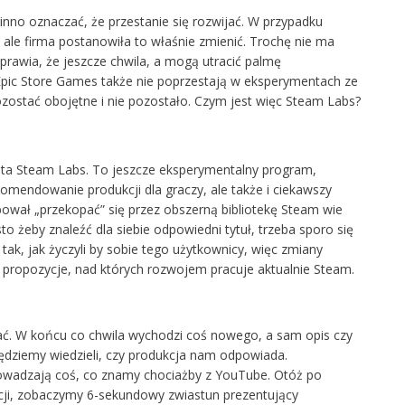
winno oznaczać, że przestanie się rozwijać. W przypadku
 ale firma postanowiła to właśnie zmienić. Trochę nie ma
prawia, że jeszcze chwila, a mogą utracić palmę
pic Store Games także nie poprzestają w eksperymentach ze
zostać obojętne i nie pozostało. Czym jest więc Steam Labs?
beta Steam Labs. To jeszcze eksperymentalny program,
mendowanie produkcji dla graczy, ale także i ciekawszy
ował „przekopać” się przez obszerną bibliotekę Steam wie
sto żeby znaleźć dla siebie odpowiedni tytuł, trzeba sporo się
tak, jak życzyli by sobie tego użytkownicy, więc zmiany
propozycje, nad których rozwojem pracuje aktualnie Steam.
. W końcu co chwila wychodzi coś nowego, a sam opis czy
będziemy wiedzieli, czy produkcja nam odpowiada.
owadzają coś, co znamy chociażby z YouTube. Otóż po
cji, zobaczymy 6-sekundowy zwiastun prezentujący