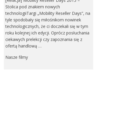
[Relacja] Mobility Reseller Days 2015 –
Stolica pod znakiem nowych
technologiiTargi „Mobility Reseller Days”, na
tyle spodobały się miłośnikom nowinek
technologicznych, że ci doczekali się w tym
roku kolejnej ich edycji. Oprócz posłuchania
ciekawych prelekcji czy zapoznania się z
ofertą handlową …
Nasze filmy