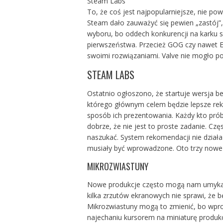
Steam Labs
To, że coś jest najpopularniejsze, nie po
Steam dało zauważyć się pewien „zastój”,
wyboru, bo oddech konkurencji na karku s
pierwszeństwa. Przecież GOG czy nawet E
swoimi rozwiązaniami. Valve nie mogło po
STEAM LABS
Ostatnio ogłoszono, że startuje wersja 
którego głównym celem będzie lepsze reko
sposób ich prezentowania. Każdy kto prób
dobrze, że nie jest to proste zadanie. Czę
naszukać. System rekomendacji nie działa 
musiały być wprowadzone. Oto trzy nowe 
MIKROZWIASTUNY
Nowe produkcje często mogą nam umykać
kilka zrzutów ekranowych nie sprawi, że 
Mikrozwiastuny mogą to zmienić, bo wpr
najechaniu kursorem na miniaturę produk