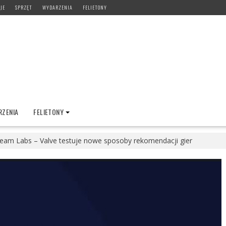
JE
SPRZĘT
WYDARZENIA
FELIETONY
ZENIA
FELIETONY
eam Labs – Valve testuje nowe sposoby rekomendacji gier