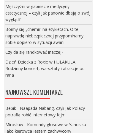
Mężczyźni w gabinecie medycyny
estetycznej – czyli jak panowie dbają o swój
wygląd?
Boimy się „chemii” na etykietach. O tej
naprawdę niebezpiecznej przypominamy
sobie dopiero w sytuacji awarii
Czy da się randkować inaczej?
Dzień Dziecka z Roxie w HULAKULA.
Rodzinny koncert, warsztaty i atrakcje od
rana
NAJNOWSZE KOMENTARZE
Bebik
-
Naapada Nabang, czyli jak Polacy
potrafią robić Internetowy fejm
Mirosław
-
Komendy głosowe w Yanosiku –
jako kierowca jestem zachwycony