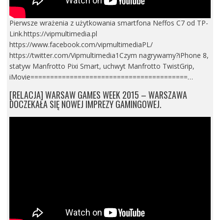
Pierwsze wrażenia z użytkowania smartfona Neffos C7 od TP-
Link.https://vipmultimedia.pl
https://www.facebook.com/vipmultimediaPL/
https://twitter.com/Vipmultimedia1Czym nagrywamy?iPhone 8,
statyw Manfrotto Pixi Smart, uchwyt Manfrotto TwistGrip,
iMovie========================================…
[RELACJA] WARSAW GAMES WEEK 2015 – WARSZAWA
DOCZEKAŁA SIĘ NOWEJ IMPREZY GAMINGOWEJ.