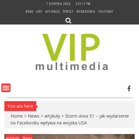
Skip
7 SIERPNIA 2026
3:21:12 PM
to
NEWS
GRY
APLIKACJE
SPRZĘT
WYDARZENIA
FELIETONY
content
You are here
Home
>
News
>
artykuły
>
Storm Area 51 – jak wydarzenie
na Facebooku wpływa na wojska USA
artykuły
News