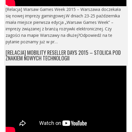
[Relacja] Warsaw Games Week 2015 – Warszawa doczekała
się nowej imprezy gamingowej.W dniach 23-25 października
miała miejsce pierwsza edycja „Warsaw Games Week” –
imprezy związanej z branżą rozrywki elektronicznej. Czy
zagości na mapie Warszawy na dłużej?Odpowiedź na te
pytanie poznamy już w pr…
[RELACJA] MOBILITY RESELLER DAYS 2015 – STOLICA POD
ZNAKIEM NOWYCH TECHNOLOGII