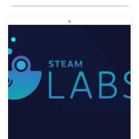
NAWIGACJA
PO
WPISACH