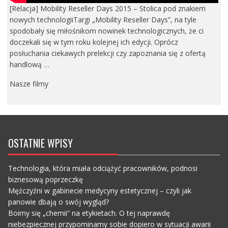
[Relacja] Mobility Reseller Days 2015 – Stolica pod znakiem
nowych technologiiTargi „Mobility Reseller Days”, na tyle
spodobały się miłośnikom nowinek technologicznych, że ci
doczekali się w tym roku kolejnej ich edycji. Oprócz
posłuchania ciekawych prelekcji czy zapoznania się z ofertą
handlową …
Nasze filmy
OSTATNIE WPISY
Technologia, która miała odciążyć pracowników, podnosi
biznesową poprzeczkę
Mężczyźni w gabinecie medycyny estetycznej – czyli jak
panowie dbają o swój wygląd?
Boimy się „chemii” na etykietach. O tej naprawdę
niebezpiecznej przypominamy sobie dopiero w sytuacji awarii