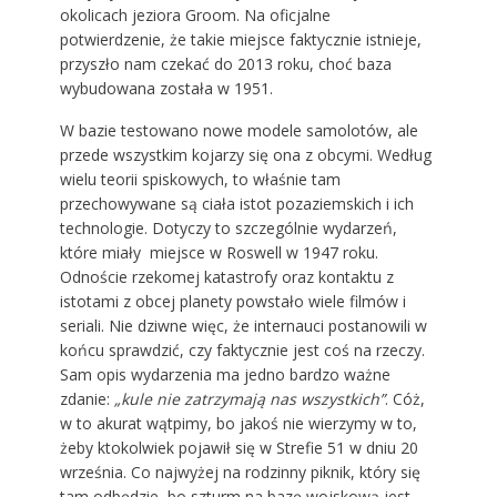
okolicach jeziora Groom. Na oficjalne
potwierdzenie, że takie miejsce faktycznie istnieje,
przyszło nam czekać do 2013 roku, choć baza
wybudowana została w 1951.
W bazie testowano nowe modele samolotów, ale
przede wszystkim kojarzy się ona z obcymi. Według
wielu teorii spiskowych, to właśnie tam
przechowywane są ciała istot pozaziemskich i ich
technologie. Dotyczy to szczególnie wydarzeń,
które miały miejsce w Roswell w 1947 roku.
Odnoście rzekomej katastrofy oraz kontaktu z
istotami z obcej planety powstało wiele filmów i
seriali. Nie dziwne więc, że internauci postanowili w
końcu sprawdzić, czy faktycznie jest coś na rzeczy.
Sam opis wydarzenia ma jedno bardzo ważne
zdanie:
„kule nie zatrzymają nas wszystkich”
. Cóż,
w to akurat wątpimy, bo jakoś nie wierzymy w to,
żeby ktokolwiek pojawił się w Strefie 51 w dniu 20
września. Co najwyżej na rodzinny piknik, który się
tam odbędzie, bo szturm na bazę wojskową jest