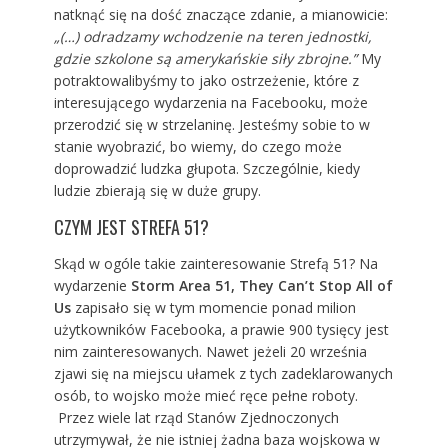
natknąć się na dość znaczące zdanie, a mianowicie:
„(…) odradzamy wchodzenie na teren jednostki,
gdzie szkolone są amerykańskie siły zbrojne.”
My
potraktowalibyśmy to jako ostrzeżenie, które z
interesującego wydarzenia na Facebooku, może
przerodzić się w strzelaninę. Jesteśmy sobie to w
stanie wyobrazić, bo wiemy, do czego może
doprowadzić ludzka głupota. Szczególnie, kiedy
ludzie zbierają się w duże grupy.
CZYM JEST STREFA 51?
Skąd w ogóle takie zainteresowanie Strefą 51? Na
wydarzenie
Storm Area 51, They Can’t Stop All of
Us
zapisało się w tym momencie ponad milion
użytkowników Facebooka, a prawie 900 tysięcy jest
nim zainteresowanych. Nawet jeżeli 20 września
zjawi się na miejscu ułamek z tych zadeklarowanych
osób, to wojsko może mieć ręce pełne roboty.
Przez wiele lat rząd Stanów Zjednoczonych
utrzymywał, że nie istniej żadna baza wojskowa w