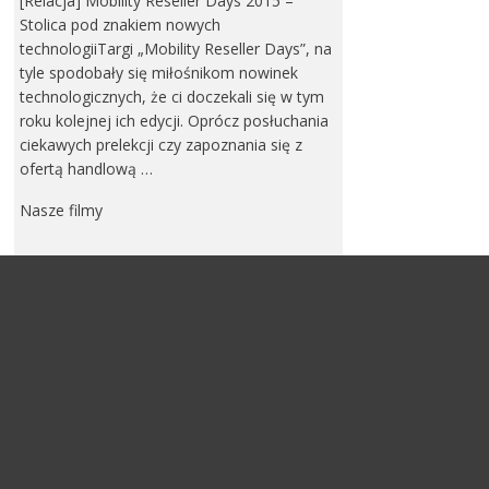
[Relacja] Mobility Reseller Days 2015 –
Stolica pod znakiem nowych
technologiiTargi „Mobility Reseller Days”, na
tyle spodobały się miłośnikom nowinek
technologicznych, że ci doczekali się w tym
roku kolejnej ich edycji. Oprócz posłuchania
ciekawych prelekcji czy zapoznania się z
ofertą handlową …
Nasze filmy