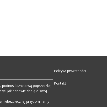
Polityka prywatności
Kontakt
w, podnosi biznesową poprzeczkę
zyli jak panowie dbają o swój
wdę niebezpiecznej przypominamy