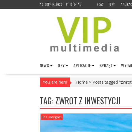
Skip
7 SIERPNIA 2026
11:18:35 AM
NEWS
GRY
APLIKAC
to
content
NEWS
GRY
APLIKACJE
SPRZĘT
WYDAR
You are here
Home
>
Posts tagged "zwrot 
TAG:
ZWROT Z INWESTYCJI
Bez kategorii