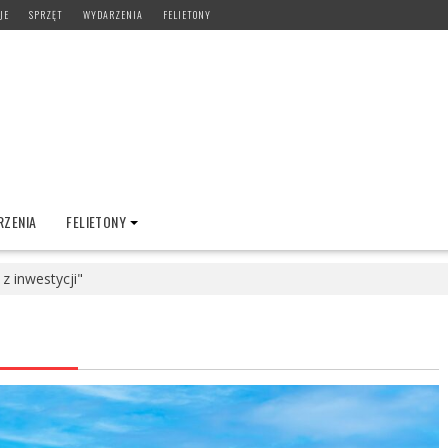
JE
SPRZĘT
WYDARZENIA
FELIETONY
ZENIA
FELIETONY
z inwestycji"