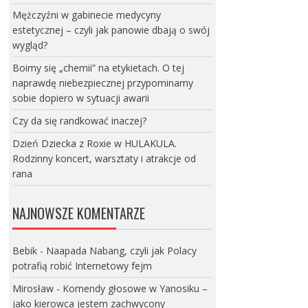
Mężczyźni w gabinecie medycyny
estetycznej – czyli jak panowie dbają o swój
wygląd?
Boimy się „chemii” na etykietach. O tej
naprawdę niebezpiecznej przypominamy
sobie dopiero w sytuacji awarii
Czy da się randkować inaczej?
Dzień Dziecka z Roxie w HULAKULA.
Rodzinny koncert, warsztaty i atrakcje od
rana
NAJNOWSZE KOMENTARZE
Bebik
-
Naapada Nabang, czyli jak Polacy
potrafią robić Internetowy fejm
Mirosław
-
Komendy głosowe w Yanosiku –
jako kierowca jestem zachwycony