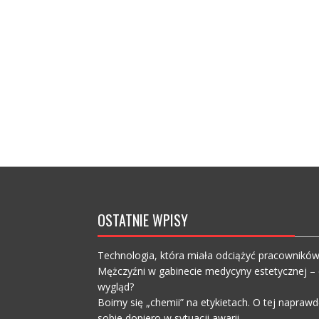
OSTATNIE WPISY
Technologia, która miała odciążyć pracownikó
Mężczyźni w gabinecie medycyny estetycznej – c
wygląd?
Boimy się „chemii” na etykietach. O tej napra
sobie dopiero w sytuacji awarii