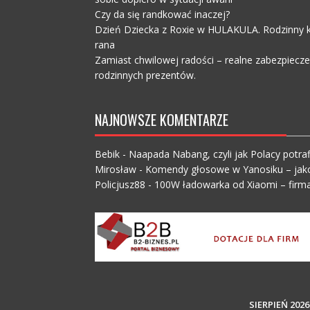
Czy da się randkować inaczej?
Dzień Dziecka z Roxie w HULAKULA. Rodzinny ko
rana
Zamiast chwilowej radości – realne zabezpiecz
rodzinnych prezentów.
NAJNOWSZE KOMENTARZE
Bebik
-
Naapada Nabang, czyli jak Polacy potraf
Mirosław
-
Komendy głosowe w Yanosiku – jak
Policjusz88
-
100W ładowarka od Xiaomi – firma
SIERPIEŃ 2026