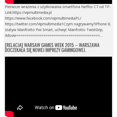
Pierwsze wrażenia z użytkowania smartfona Neffos C7 od TP-
Link.https://vipmultimedia.pl
https://www.facebook.com/vipmultimediaPL/
https://twitter.com/Vipmultimedia1Czym nagrywamy?iPhone 8,
statyw Manfrotto Pixi Smart, uchwyt Manfrotto TwistGrip,
iMovie========================================…
[RELACJA] WARSAW GAMES WEEK 2015 – WARSZAWA
DOCZEKAŁA SIĘ NOWEJ IMPREZY GAMINGOWEJ.