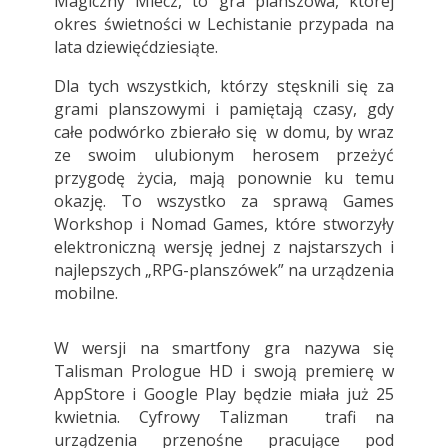
Magiczny Miecz, to gra planszowa, której
okres świetności w Lechistanie przypada na
lata dziewięćdziesiąte.
Dla tych wszystkich, którzy stęsknili się za
grami planszowymi i pamiętają czasy, gdy
całe podwórko zbierało się w domu, by wraz
ze swoim ulubionym herosem przeżyć
przygodę życia, mają ponownie ku temu
okazję. To wszystko za sprawą Games
Workshop i Nomad Games, które stworzyły
elektroniczną wersję jednej z najstarszych i
najlepszych „RPG-planszówek” na urządzenia
mobilne.
W wersji na smartfony gra nazywa się
Talisman Prologue HD i swoją premierę w
AppStore i Google Play będzie miała już 25
kwietnia. Cyfrowy Talizman trafi na
urządzenia przenośne pracujące pod