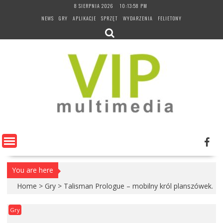
Skip
8 SIERPNIA 2026
10:13:59 PM
to
NEWS
GRY
APLIKACJE
SPRZĘT
WYDARZENIA
FELIETONY
content
You are here
Home
>
Gry
>
Talisman Prologue – mobilny król planszówek.
Gry