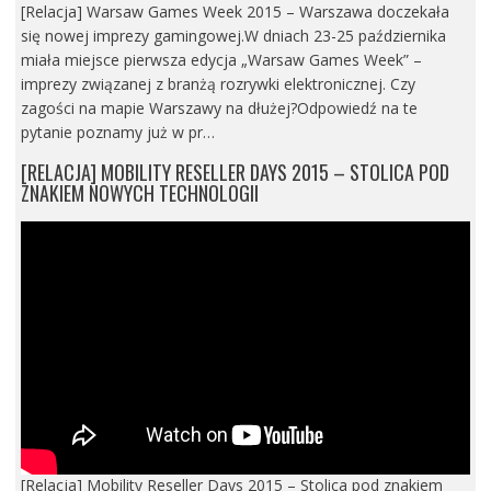
[Relacja] Warsaw Games Week 2015 – Warszawa doczekała
się nowej imprezy gamingowej.W dniach 23-25 października
miała miejsce pierwsza edycja „Warsaw Games Week” –
imprezy związanej z branżą rozrywki elektronicznej. Czy
zagości na mapie Warszawy na dłużej?Odpowiedź na te
pytanie poznamy już w pr…
[RELACJA] MOBILITY RESELLER DAYS 2015 – STOLICA POD
ZNAKIEM NOWYCH TECHNOLOGII
[Relacja] Mobility Reseller Days 2015 – Stolica pod znakiem