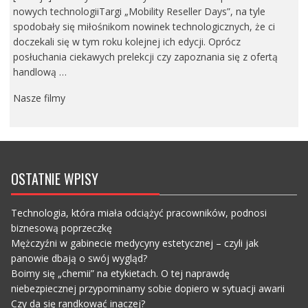
nowych technologiiTargi „Mobility Reseller Days”, na tyle
spodobały się miłośnikom nowinek technologicznych, że ci
doczekali się w tym roku kolejnej ich edycji. Oprócz
posłuchania ciekawych prelekcji czy zapoznania się z ofertą
handlową …
Nasze filmy
OSTATNIE WPISY
Technologia, która miała odciążyć pracowników, podnosi
biznesową poprzeczkę
Mężczyźni w gabinecie medycyny estetycznej – czyli jak
panowie dbają o swój wygląd?
Boimy się „chemii” na etykietach. O tej naprawdę
niebezpiecznej przypominamy sobie dopiero w sytuacji awarii
Czy da się randkować inaczej?