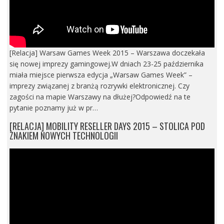
[Relacja] Warsaw Games Week 2015 – Warszawa doczekała
się nowej imprezy gamingowej.W dniach 23-25 października
miała miejsce pierwsza edycja „Warsaw Games Week” –
imprezy związanej z branżą rozrywki elektronicznej. Czy
zagości na mapie Warszawy na dłużej?Odpowiedź na te
pytanie poznamy już w pr…
[RELACJA] MOBILITY RESELLER DAYS 2015 – STOLICA POD
ZNAKIEM NOWYCH TECHNOLOGII