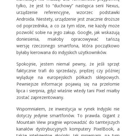
tylko, że jest to “duchowy” następca serii Nexus,
urządzenie referencyjne, wzorzec podstawki
Androida. Niestety, urządzenie jest znacznie droższe
od poprzednika, a co za tym idzie, nie każdy może
pozwolić sobie na jego zakup. Google, jak wskazują
doniesienia, miałoby opracowywać tańszą
wersję rzeczonego smartfona, która początkowo
byłaby kierowana do indyjskich użytkowników.
Spokojnie, jestem niemal pewny, że jeśli sprzęt
faktycznie trafi do sprzedaży, prędzej czy później
wyląduje na europejskich półkach sklepowych.
Pewniejsze informacje pojawią się na przełomie
lipca i sierpnia, gdyż właśnie wtedy tani Pixel miałby
zostać zaprezentowany.
Wspomniałem, że inwestycja w rynek Indyjski nie
dotyczy jedynie smartfonów. To prawda. Gigant z
Mountain View pragnie wprowadzić do tamtejszych
kanałów dystrybucyjnych komputery PixelBook, a
także inteligentne głośniki. Jak mniemam, na tym