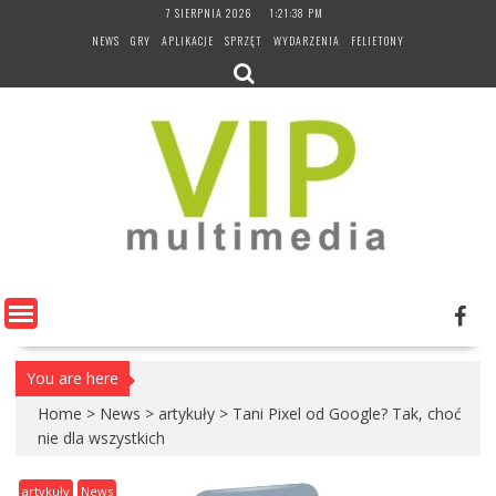
Skip
7 SIERPNIA 2026
1:21:38 PM
to
NEWS
GRY
APLIKACJE
SPRZĘT
WYDARZENIA
FELIETONY
content
You are here
Home
>
News
>
artykuły
>
Tani Pixel od Google? Tak, choć
nie dla wszystkich
artykuły
News