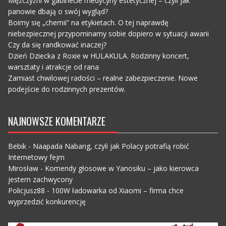
Mężczyźni w gabinecie medycyny estetycznej – czyli jak
panowie dbają o swój wygląd?
Boimy się „chemii” na etykietach. O tej naprawdę
niebezpiecznej przypominamy sobie dopiero w sytuacji awarii
Czy da się randkować inaczej?
Dzień Dziecka z Roxie w HULAKULA. Rodzinny koncert,
warsztaty i atrakcje od rana
Zamiast chwilowej radości – realne zabezpieczenie. Nowe
podejście do rodzinnych prezentów.
NAJNOWSZE KOMENTARZE
Bebik
-
Naapada Nabang, czyli jak Polacy potrafią robić
Internetowy fejm
Mirosław
-
Komendy głosowe w Yanosiku – jako kierowca
jestem zachwycony
Policjusz88
-
100W ładowarka od Xiaomi – firma chce
wyprzedzić konkurencję