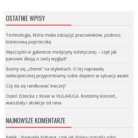
OSTATNIE WPISY
Technologia, która miała odciążyć pracowników, podnosi
biznesową poprzeczkę
Mężczyźni w gabinecie medycyny estetycznej – czyli jak
panowie dbają o swój wygląd?
Boimy się „chemii” na etykietach. O tej naprawdę
niebezpiecznej przypominamy sobie dopiero w sytuacji awarii
Czy da się randkować inaczej?
Dzień Dziecka z Roxie w HULAKULA. Rodzinny koncert,
warsztaty i atrakcje od rana
NAJNOWSZE KOMENTARZE
Bebik
-
Naapada Nabang, czyli jak Polacy potrafią robić