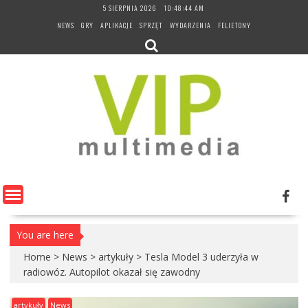
Skip
5 SIERPNIA 2026
10:48:45 AM
to
NEWS
GRY
APLIKACJE
SPRZĘT
WYDARZENIA
FELIETONY
content
You are here
Home
>
News
>
artykuły
>
Tesla Model 3 uderzyła w
radiowóz. Autopilot okazał się zawodny
artykuły
News