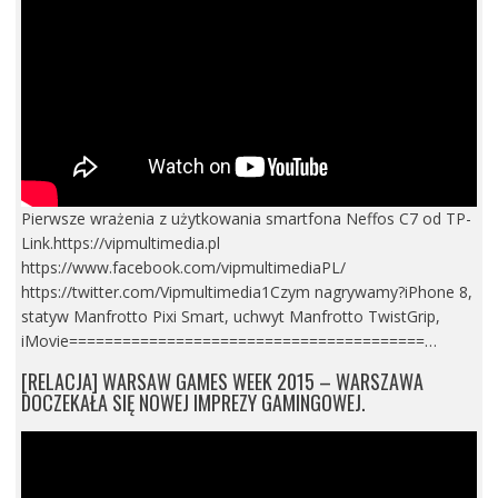
Pierwsze wrażenia z użytkowania smartfona Neffos C7 od TP-
Link.https://vipmultimedia.pl
https://www.facebook.com/vipmultimediaPL/
https://twitter.com/Vipmultimedia1Czym nagrywamy?iPhone 8,
statyw Manfrotto Pixi Smart, uchwyt Manfrotto TwistGrip,
iMovie========================================…
[RELACJA] WARSAW GAMES WEEK 2015 – WARSZAWA
DOCZEKAŁA SIĘ NOWEJ IMPREZY GAMINGOWEJ.