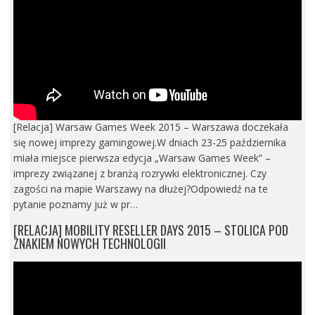
[Relacja] Warsaw Games Week 2015 – Warszawa doczekała
się nowej imprezy gamingowej.W dniach 23-25 października
miała miejsce pierwsza edycja „Warsaw Games Week” –
imprezy związanej z branżą rozrywki elektronicznej. Czy
zagości na mapie Warszawy na dłużej?Odpowiedź na te
pytanie poznamy już w pr…
[RELACJA] MOBILITY RESELLER DAYS 2015 – STOLICA POD
ZNAKIEM NOWYCH TECHNOLOGII