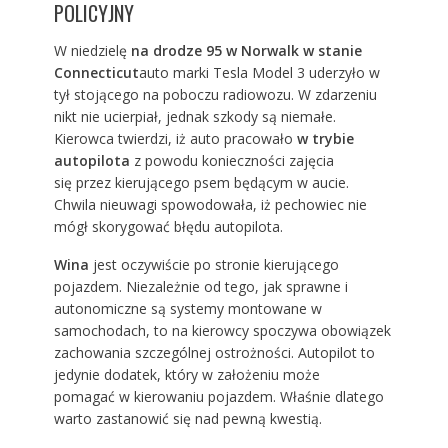
POLICYJNY
W niedzielę
na drodze 95 w Norwalk w stanie
Connecticut
auto marki Tesla Model 3 uderzyło w
tył stojącego na poboczu radiowozu. W zdarzeniu
nikt nie ucierpiał, jednak szkody są niemałe.
Kierowca twierdzi, iż auto pracowało
w trybie
autopilota
z powodu konieczności zajęcia
się przez kierującego psem będącym w aucie.
Chwila nieuwagi spowodowała, iż pechowiec nie
mógł skorygować błędu autopilota.
Wina
jest oczywiście po stronie kierującego
pojazdem. Niezależnie od tego, jak sprawne i
autonomiczne są systemy montowane w
samochodach, to na kierowcy spoczywa obowiązek
zachowania szczególnej ostrożności. Autopilot to
jedynie dodatek, który w założeniu może
pomagać w kierowaniu pojazdem. Właśnie dlatego
warto zastanowić się nad pewną kwestią.