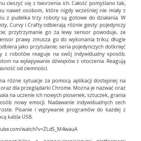
 cieszyć się z tworzenia ich. Całość pomyślano tak,
mu nawet osobom, które nigdy wcześniej nie miały z
iu z pudełka trzy roboty są gotowe do działania. W
ty, Curvy i Crafty odbierają różnie gesty: pojedynczy
cie; przytrzymanie go za lewy sensor powoduje, że
sensor prawy zmusza go do wykonania triku; długie
dbiera jako przytulanie; seria pojedynczych dotknięć
dy z robotów reaguje na swój indywidualny sposób.
om na wyłapywanie dźwięków z otoczenia. Reagują
asność od ciemności.
a różne sytuacje za pomocą aplikacji dostępnej na
 oraz dla przeglądarki Chrome. Można je nazwać oraz
ala na uczenie ich nowych piosenek, sztuczek, grania
osób nowy emocji. Nadawanie indywidualnych cech
oste. Pisanie i wgrywanie programów do każdej z
cą kabla USB.
utube.com/watch?v=ZLdS_M4wauA