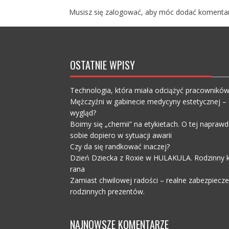
Musisz się
zalogować
, aby móc dodać komentar
OSTATNIE WPISY
Technologia, która miała odciążyć pracownikó
Mężczyźni w gabinecie medycyny estetycznej – c
wygląd?
Boimy się „chemii” na etykietach. O tej napra
sobie dopiero w sytuacji awarii
Czy da się randkować inaczej?
Dzień Dziecka z Roxie w HULAKULA. Rodzinny ko
rana
Zamiast chwilowej radości – realne zabezpiecz
rodzinnych prezentów.
NAJNOWSZE KOMENTARZE