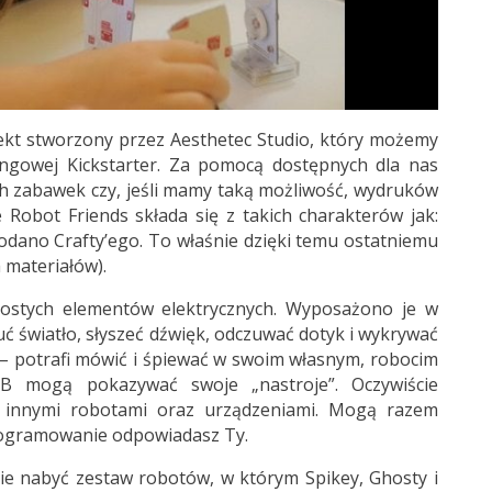
ojekt stworzony przez Aesthetec Studio, który możemy
ingowej Kickstarter. Za pomocą dostępnych dla nas
rych zabawek czy, jeśli mamy taką możliwość, wydruków
e Robot Friends składa się z takich charakterów jak:
dodano Crafty’ego. To właśnie dzięki temu ostatniemu
materiałów).
stych elementów elektrycznych. Wyposażono je w
ć światło, słyszeć dźwięk, odczuwać dotyk i wykrywać
y – potrafi mówić i śpiewać w swoim własnym, robocim
 mogą pokazywać swoje „nastroje”. Oczywiście
 innymi robotami oraz urządzeniami. Mogą razem
programowanie odpowiadasz Ty.
ecie nabyć zestaw robotów, w którym Spikey, Ghosty i