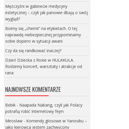
Mężczyźni w gabinecie medycyny
estetycznej – czyli jak panowie dbają o swój
wygląd?
Boimy się „chemii” na etykietach. O tej
naprawdę niebezpiecznej przypominamy
sobie dopiero w sytuacji awarii
Czy da się randkować inaczej?
Dzień Dziecka z Roxie w HULAKULA.
Rodzinny koncert, warsztaty i atrakcje od
rana
NAJNOWSZE KOMENTARZE
Bebik
-
Naapada Nabang, czyli jak Polacy
potrafią robić Internetowy fejm
Mirosław
-
Komendy głosowe w Yanosiku –
jako kierowca jestem zachwycony