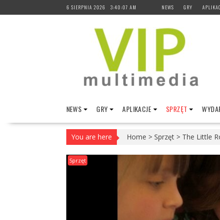
Skip
6 SIERPNIA 2026
3:40:08 AM
NEWS
GRY
APLIKA
to
content
NEWS
GRY
APLIKACJE
SPRZĘT
WYDAR
You are here
Home
>
Sprzęt
>
The Little 
Sprzęt