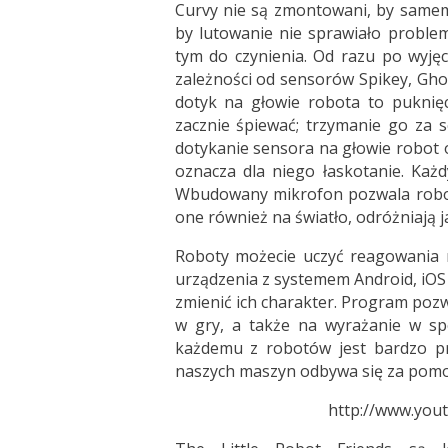
Curvy nie są zmontowani, by samemu
by lutowanie nie sprawiało proble
tym do czynienia. Od razu po wyjęc
zależności od sensorów Spikey, Ghos
dotyk na głowie robota to puknię
zacznie śpiewać; trzymanie go za 
dotykanie sensora na głowie robot o
oznacza dla niego łaskotanie. Każ
Wbudowany mikrofon pozwala robot
one również na światło, odróżniają j
Roboty możecie uczyć reagowania n
urządzenia z systemem Android, iOS
zmienić ich charakter. Program pozw
w gry, a także na wyrażanie w sp
każdemu z robotów jest bardzo pr
naszych maszyn odbywa się za pomo
http://www.yo