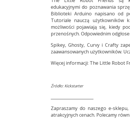
The Little Robot Friends są ko
edukacyjnymi do poznawania sprzęt
Biblioteki Arduino napisano od po
Tutoriale nauczą użytkowników 
możliwości pojawiają się, kiedy 
przenośnych. Odpowiednim odgłosem 
Spikey, Ghosty, Curvy i Crafty zap
zaawansowanych użytkowników. Uczą
Więcej informacji:
The Little Robot F
Źródło: Kickstarter
_____________________
Zapraszamy do
naszego e-sklepu
,
atrakcyjnych cenach. Polecamy równi