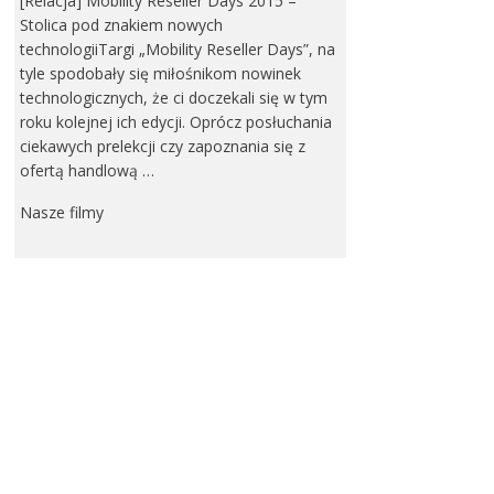
[Relacja] Mobility Reseller Days 2015 –
Stolica pod znakiem nowych
technologiiTargi „Mobility Reseller Days”, na
tyle spodobały się miłośnikom nowinek
technologicznych, że ci doczekali się w tym
roku kolejnej ich edycji. Oprócz posłuchania
ciekawych prelekcji czy zapoznania się z
ofertą handlową …
Nasze filmy