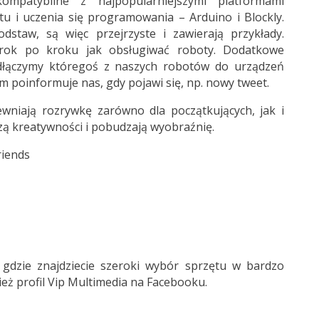
mpatybilne z najpopularniejszymi platformami
u i uczenia się programowania – Arduino i Blockly.
dstaw, są więc przejrzyste i zawierają przykłady.
krok po kroku jak obsługiwać roboty. Dodatkowe
podłączymy któregoś z naszych robotów do urządzeń
poinformuje nas, gdy pojawi się, np. nowy tweet.
ewniają rozrywkę zarówno dla początkujących, jak i
 kreatywności i pobudzają wyobraźnię.
riends
 gdzie znajdziecie szeroki wybór sprzętu w bardzo
eż profil
Vip Multimedia
na Facebooku.