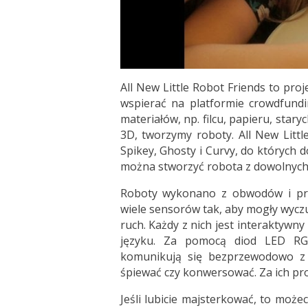
All New Little Robot Friends to pr
wspierać na platformie crowdfund
materiałów, np. filcu, papieru, sta
3D, tworzymy roboty. All New Littl
Spikey, Ghosty i Curvy, do których 
można stworzyć robota z dowolnych 
Roboty wykonano z obwodów i pro
wiele sensorów tak, aby mogły wyczu
ruch. Każdy z nich jest interaktywn
języku. Za pomocą diod LED RGB
komunikują się bezprzewodowo z
śpiewać czy konwersować. Za ich 
Jeśli lubicie majsterkować, to moż