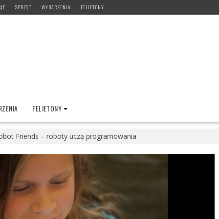
CJE
SPRZĘT
WYDARZENIA
FELIETONY
ZENIA
FELIETONY
Robot Friends – roboty uczą programowania