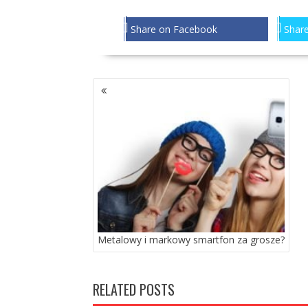
Share on Facebook
Share
NAWIGACJA
PO
WPISACH
Metalowy i markowy smartfon za grosze?
RELATED POSTS