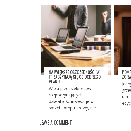
NAJWIĘKSZE OSZCZĘDNOŚCI W
POMP
IT ZACZYNAJĄ SIĘ OD DOBREGO
ZGRA
PLANU
Jedn
Wielu przedsiębiorców
grze
rozpoczynających
rama
działalność inwestuje w
edycji
sprzęt komputerowy, nie...
LEAVE A COMMENT