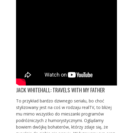
JACK WHITEHALL: TRAVELS WITH MY FATHER
To przykład bardzo dziwnego serialu, bo choć
stylizowany jest na coś w rodzaju realTV, to bliżej
mu mimo wszystko do mieszanki programów
podróżniczych z humorystycznymi. Oglądamy
bowiem dwójkę bohaterów, którzy zdaje się, że