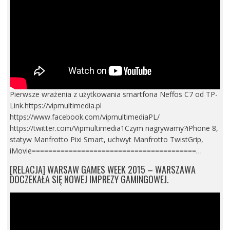
Pierwsze wrażenia z użytkowania smartfona Neffos C7 od TP-
Link.https://vipmultimedia.pl
https://www.facebook.com/vipmultimediaPL/
https://twitter.com/Vipmultimedia1Czym nagrywamy?iPhone 8,
statyw Manfrotto Pixi Smart, uchwyt Manfrotto TwistGrip,
iMovie========================================…
[RELACJA] WARSAW GAMES WEEK 2015 – WARSZAWA
DOCZEKAŁA SIĘ NOWEJ IMPREZY GAMINGOWEJ.