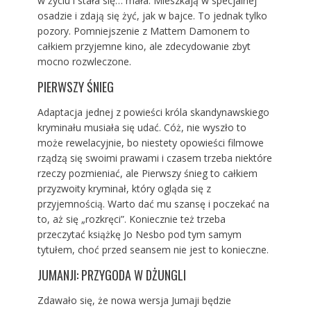
w życiu i stała się… mała. Mieszkają w specjalnej
osadzie i zdają się żyć, jak w bajce. To jednak tylko
pozory. Pomniejszenie z Mattem Damonem to
całkiem przyjemne kino, ale zdecydowanie zbyt
mocno rozwleczone.
PIERWSZY ŚNIEG
Adaptacja jednej z powieści króla skandynawskiego
kryminału musiała się udać. Cóż, nie wyszło to
może rewelacyjnie, bo niestety opowieści filmowe
rządzą się swoimi prawami i czasem trzeba niektóre
rzeczy pozmieniać, ale Pierwszy śnieg to całkiem
przyzwoity kryminał, który ogląda się z
przyjemnością. Warto dać mu szansę i poczekać na
to, aż się „rozkręci”. Koniecznie też trzeba
przeczytać książkę Jo Nesbo pod tym samym
tytułem, choć przed seansem nie jest to konieczne.
JUMANJI: PRZYGODA W DŻUNGLI
Zdawało się, że nowa wersja Jumaji będzie