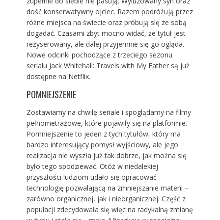
zupełnie do siebie nie pasują. Wyluzowany syn oraz
dość konserwatywny ojciec. Razem podróżują przez
różne miejsca na świecie oraz próbują się ze sobą
dogadać. Czasami zbyt mocno widać, że tytuł jest
reżyserowany, ale dalej przyjemnie się go ogląda.
Nowe odcinki pochodzące z trzeciego sezonu
serialu Jack Whitehall: Travels with My Father są już
dostępne na Netflix.
POMNIEJSZENIE
Zostawiamy na chwilę seriale i spoglądamy na filmy
pełnometrażowe, które pojawiły się na platformie.
Pomniejszenie to jeden z tych tytułów, który ma
bardzo interesujący pomysł wyjściowy, ale jego
realizacja nie wyszła już tak dobrze, jak można się
było tego spodziewać. Otóż w niedalekiej
przyszłości ludziom udało się opracować
technologię pozwalającą na zmniejszanie materii –
zarówno organicznej, jak i nieorganicznej. Część z
populacji zdecydowała się więc na radykalną zmianę