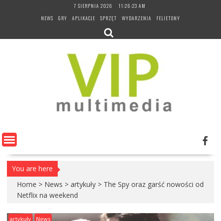
Skip
7 SIERPNIA 2026
11:26:24 AM
to
NEWS
GRY
APLIKACJE
SPRZĘT
WYDARZENIA
FELIETONY
content
You are here
Home
>
News
>
artykuły
>
The Spy oraz garść nowości od
Netflix na weekend
artykuły
News