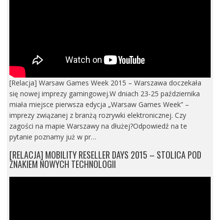
[Relacja] Warsaw Games Week 2015 – Warszawa doczekała
się nowej imprezy gamingowej.W dniach 23-25 października
miała miejsce pierwsza edycja „Warsaw Games Week” –
imprezy związanej z branżą rozrywki elektronicznej. Czy
zagości na mapie Warszawy na dłużej?Odpowiedź na te
pytanie poznamy już w pr…
[RELACJA] MOBILITY RESELLER DAYS 2015 – STOLICA POD
ZNAKIEM NOWYCH TECHNOLOGII