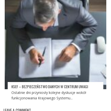
KSEF – BEZPIECZEŃSTWO DANYCH W CENTRUM UWAGI
Ostatnie dni przyniosły kolejne dyskusje wokół
funkcjonowania Krajowego Systemu...
LEAVE A COMMENT