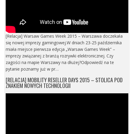
[Relacja] Warsaw Games Week 2015 – Warszawa doczekała
się nowej imprezy gamingowej.W dniach 23-25 października
miała miejsce pierwsza edycja „Warsaw Games Week” –
imprezy związanej z branżą rozrywki elektronicznej. Czy
zagości na mapie Warszawy na dłużej?Odpowiedź na te
pytanie poznamy już w pr…
[RELACJA] MOBILITY RESELLER DAYS 2015 – STOLICA POD
ZNAKIEM NOWYCH TECHNOLOGII