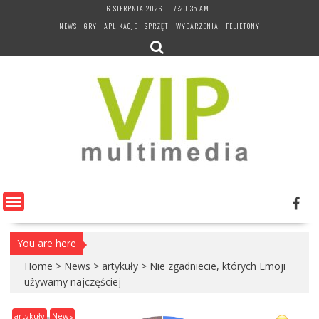
Skip
6 SIERPNIA 2026
7:20:36 AM
to
NEWS
GRY
APLIKACJE
SPRZĘT
WYDARZENIA
FELIETONY
content
You are here
Home
>
News
>
artykuły
>
Nie zgadniecie, których Emoji
używamy najczęściej
artykuły
News