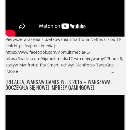
Pierwsze wrażenia z użytkowania smartfona Neffos C7 od TP-
Link.https://vipmultimedia.pl
https://www.facebook.com/vipmultimediaPL/
https://twitter.com/Vipmultimedia1Czym nagrywamy?iPhone 8,
statyw Manfrotto Pixi Smart, uchwyt Manfrotto TwistGrip,
iMovie========================================…
[RELACJA] WARSAW GAMES WEEK 2015 – WARSZAWA
DOCZEKAŁA SIĘ NOWEJ IMPREZY GAMINGOWEJ.