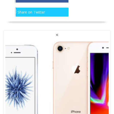
Share on Twitter
NAWIGACJA
PO
WPISACH