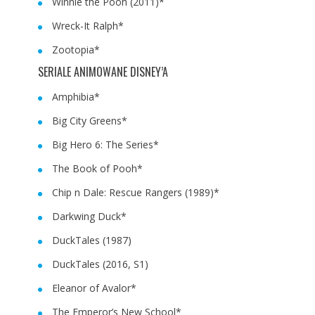
Winnie the Pooh (2011)*
Wreck-It Ralph*
Zootopia*
SERIALE ANIMOWANE DISNEY’A
Amphibia*
Big City Greens*
Big Hero 6: The Series*
The Book of Pooh*
Chip n Dale: Rescue Rangers (1989)*
Darkwing Duck*
DuckTales (1987)
DuckTales (2016, S1)
Eleanor of Avalor*
The Emperor’s New School*