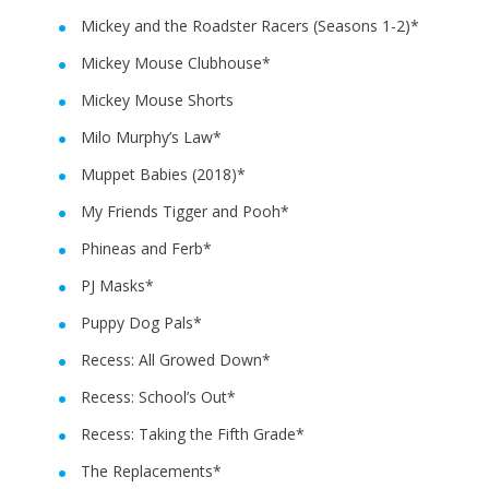
Mickey and the Roadster Racers (Seasons 1-2)*
Mickey Mouse Clubhouse*
Mickey Mouse Shorts
Milo Murphy’s Law*
Muppet Babies (2018)*
My Friends Tigger and Pooh*
Phineas and Ferb*
PJ Masks*
Puppy Dog Pals*
Recess: All Growed Down*
Recess: School’s Out*
Recess: Taking the Fifth Grade*
The Replacements*