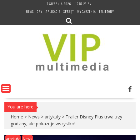
Skip
7 SIERPNIA 2026
12:57:26 PM
to
NEWS
GRY
APLIKACJE
SPRZĘT
WYDARZENIA
FELIETONY
content
You are here
Home
>
News
>
artykuły
>
Trailer Disney Plus trwa trzy
godziny, ale pokazuje wszystko!
artykuły
News