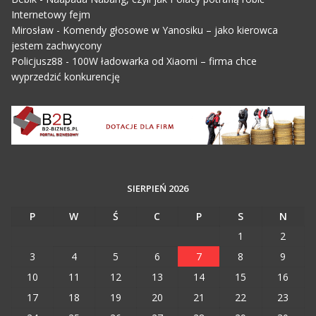
Internetowy fejm
Mirosław
-
Komendy głosowe w Yanosiku – jako kierowca
jestem zachwycony
Policjusz88
-
100W ładowarka od Xiaomi – firma chce
wyprzedzić konkurencję
SIERPIEŃ 2026
P
W
Ś
C
P
S
N
1
2
3
4
5
6
7
8
9
10
11
12
13
14
15
16
17
18
19
20
21
22
23