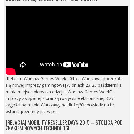
[Relacja] Warsaw Games Week 2015 – Warszawa doczekała
się nowej imprezy gamingowej.W dniach 23-25 października
miała miejsce pierwsza edycja „Warsaw Games Week” –
imprezy związanej z branżą rozrywki elektronicznej. Czy
zagości na mapie Warszawy na dłużej?Odpowiedź na te
pytanie poznamy już w pr…
[RELACJA] MOBILITY RESELLER DAYS 2015 – STOLICA POD
ZNAKIEM NOWYCH TECHNOLOGII