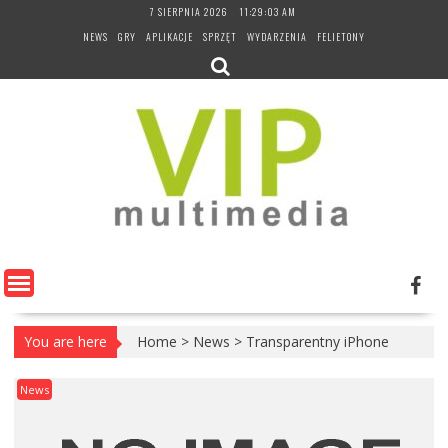
Skip
7 SIERPNIA 2026
11:29:03 AM
to
NEWS
GRY
APLIKACJE
SPRZĘT
WYDARZENIA
FELIETONY
content
You are here
Home
>
News
>
Transparentny iPhone
News