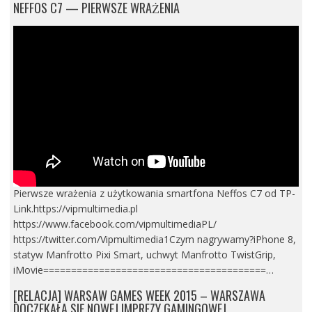
NEFFOS C7 — PIERWSZE WRAŻENIA
Pierwsze wrażenia z użytkowania smartfona Neffos C7 od TP-
Link.https://vipmultimedia.pl
https://www.facebook.com/vipmultimediaPL/
https://twitter.com/Vipmultimedia1Czym nagrywamy?iPhone 8,
statyw Manfrotto Pixi Smart, uchwyt Manfrotto TwistGrip,
iMovie========================================…
[RELACJA] WARSAW GAMES WEEK 2015 – WARSZAWA
DOCZEKAŁA SIĘ NOWEJ IMPREZY GAMINGOWEJ.