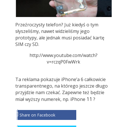
Przeźroczysty telefon? Już kiedyś o tym
słyszeliśmy, nawet widzieliśmy jego
prototypy, ale jednak musi posiadać kartę
SIM czy SD.
http://www.youtube.com/watch?
v=rczqP0FwWrk
Ta reklama pokazuje iPhone’a 6 całkowicie
transparentnego, na którego jeszcze długo
przyjdzie nam czekać. Zapewne też będzie
11
miał wyższy numerek, np. iPhone
?
Share on Facebook