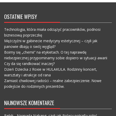
OSTATNIE WPISY
Technologia, która miała odciążyć pracowników, podnosi
biznesową poprzeczkę
Mężczyźni w gabinecie medycyny estetycznej – czyli jak
panowie dbają o swój wygląd?
Boimy się „chemii” na etykietach. O tej naprawdę
niebezpiecznej przypominamy sobie dopiero w sytuacji awarii
Czy da się randkować inaczej?
Dzień Dziecka z Roxie w HULAKULA. Rodzinny koncert,
warsztaty i atrakcje od rana
Zamiast chwilowej radości – realne zabezpieczenie. Nowe
podejście do rodzinnych prezentów.
NAJNOWSZE KOMENTARZE
Bebik
-
Naapada Nabang, czyli jak Polacy potrafią robić