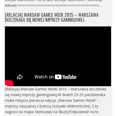
iMovie========================================…
[RELACJA] WARSAW GAMES WEEK 2015 – WARSZAWA
DOCZEKAŁA SIĘ NOWEJ IMPREZY GAMINGOWEJ.
[Relacja] Warsaw Games Week 2015 – Warszawa doczekała
się nowej imprezy gamingowej.W dniach 23-25 października
miała miejsce pierwsza edycja „Warsaw Games Week” –
imprezy związanej z branżą rozrywki elektronicznej. Czy
zagości na mapie Warszawy na dłużej?Odpowiedź na te