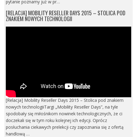
pytanie poznamy już w pr…
[RELACJA] MOBILITY RESELLER DAYS 2015 – STOLICA POD
ZNAKIEM NOWYCH TECHNOLOGII
[Relacja] Mobility Reseller Days 2015 – Stolica pod znakiem
nowych technologiiTargi „Mobility Reseller Days”, na tyle
spodobały się miłośnikom nowinek technologicznych, że ci
doczekali się w tym roku kolejnej ich edycji. Oprócz
posłuchania ciekawych prelekcji czy zapoznania się z ofertą
handlową …