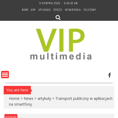
Skip
9 SIERPNIA 2026
9:49:33 AM
to
NEWS
GRY
APLIKACJE
SPRZĘT
WYDARZENIA
FELIETONY
content
You are here
Home
>
News
>
artykuły
>
Transport publiczny w aplikacjach
na smartfony.
artykuły