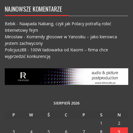
NAJNOWSZE KOMENTARZE
Bebik
-
Naapada Nabang, czyli jak Polacy potrafią robić
Internetowy fejm
Mirosław
-
Komendy głosowe w Yanosiku – jako kierowca
jestem zachwycony
Policjusz88
-
100W ładowarka od Xiaomi – firma chce
wyprzedzić konkurencję
SIERPIEŃ 2026
P
W
Ś
C
P
S
N
1
2
3
4
5
6
7
8
9