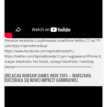
Pierwsze wrażenia z użytkowania smartfona Neffos C7 od TP-
Link.https://vipmultimedia.pl
https://www.facebook.com/vipmultimediaPL/
https://twitter.com/Vipmultimedia1Czym nagrywamy?iPhone 8,
statyw Manfrotto Pixi Smart, uchwyt Manfrotto TwistGrip,
iMovie========================================…
[RELACJA] WARSAW GAMES WEEK 2015 – WARSZAWA
DOCZEKAŁA SIĘ NOWEJ IMPREZY GAMINGOWEJ.