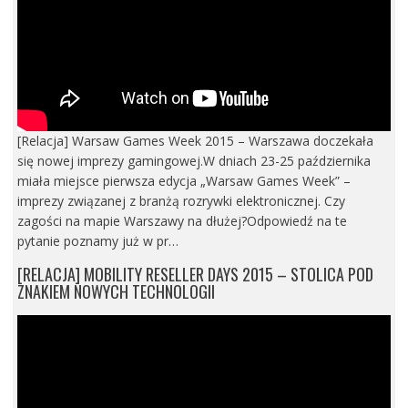
[Relacja] Warsaw Games Week 2015 – Warszawa doczekała
się nowej imprezy gamingowej.W dniach 23-25 października
miała miejsce pierwsza edycja „Warsaw Games Week” –
imprezy związanej z branżą rozrywki elektronicznej. Czy
zagości na mapie Warszawy na dłużej?Odpowiedź na te
pytanie poznamy już w pr…
[RELACJA] MOBILITY RESELLER DAYS 2015 – STOLICA POD
ZNAKIEM NOWYCH TECHNOLOGII